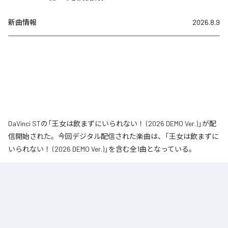
新曲情報
2026.8.9
DaVinci STの「王女は飲まずにいられない！ (2026 DEMO Ver.)」が配
信開始された。今回デジタル配信された楽曲は、「王女は飲まずに
いられない！ (2026 DEMO Ver.)」を含む全1曲となっている。
なお「
王女は飲まずにいられない！ (2026 DEMO Ver.)
」は、
Apple
Music
、
Spotify
、
LINE MUSIC
、
YouTube Music
、
Amazon Music
Unlimited
などの音楽配信サービスで聴くことができる。
各配信サービス：
王女は飲まずにいられない！ (2026 DEMO Ver.)