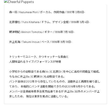
森一将 / Kazumasa Mori / ボーカル、作詞作曲 / 1997年 3月8日- 

北原優杜 / Yuto Kitahara / ドラム、デザイン全般 / 1996年 5月 4日- 

鞆津明紀 /Akinori Tomotsu / ギター / 1996年 7月 16日- 

井上拓海 / Takumi Inoue / ベース / 1996年 9月 19日- 

トリッキーでユニーク、かつキャッチーな楽曲と

人間味溢れるライブパフォーマンスが特徴

小学校からの幼馴染である森(Vo.)と北原(Dr.)を中心に高校の同級生で結成。

ちなみに井上(Ba.)と鞆津(Gt.)も幼馴染である。

バンド自体は2012年から存在していたものの、活動休止と再開を繰り返し
ており、 本格的にバンド活動を開始できたのは2016年9月からである。

メンバーは全員岐阜県多治見市出身であるが 井上(Ba.)以外のメンバーが上
京したため、 現在は東京を拠点に活動している。