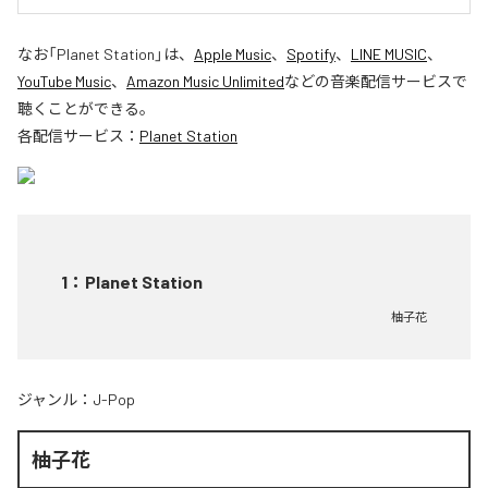
なお「
Planet Station
」は、
Apple Music
、
Spotify
、
LINE MUSIC
、
YouTube Music
、
Amazon Music Unlimited
などの音楽配信サービスで
聴くことができる。
各配信サービス：
Planet Station
1
：
Planet Station
柚子花
ジャンル：
J-Pop
柚子花