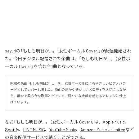
sayuriの「もしも明日が…。 (女性ボーカル Cover)」が配信開始され
た。今回デジタル配信された楽曲は、「もしも明日が…。 (女性ボ
ーカル Cover)」を含む全1曲となっている。
昭和の名曲「もしも明日が…。」を、女性ボーカルによるやさしいピアノバラ
ードとしてカバーしました。原曲の温かく懐かしいメロディを大切にしなが
ら、静かで柔らかな歌声とピアノで、穏やかな余韻を感じるアレンジに仕上
げています。
なお「
もしも明日が…。 (女性ボーカル Cover)
」は、
Apple Music
、
Spotify
、
LINE MUSIC
、
YouTube Music
、
Amazon Music Unlimited
など
の音楽配信サービスで聴くことができる。