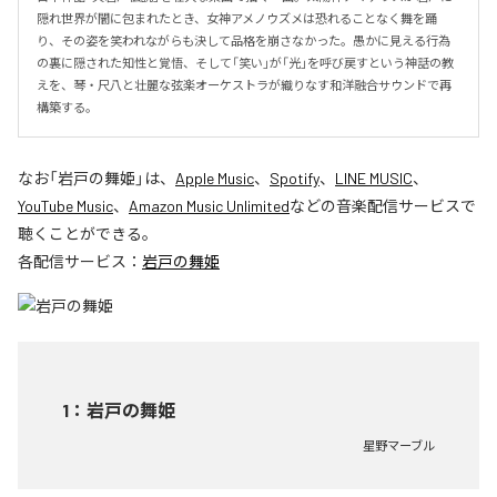
隠れ世界が闇に包まれたとき、女神アメノウズメは恐れることなく舞を踊
り、その姿を笑われながらも決して品格を崩さなかった。愚かに見える行為
の裏に隠された知性と覚悟、そして「笑い」が「光」を呼び戻すという神話の教
えを、琴・尺八と壮麗な弦楽オーケストラが織りなす和洋融合サウンドで再
構築する。
なお「
岩戸の舞姫
」は、
Apple Music
、
Spotify
、
LINE MUSIC
、
YouTube Music
、
Amazon Music Unlimited
などの音楽配信サービスで
聴くことができる。
各配信サービス：
岩戸の舞姫
1
：
岩戸の舞姫
星野マーブル