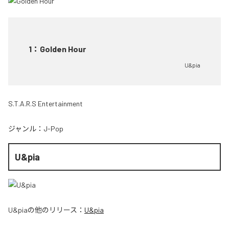
1
：
Golden Hour
U&pia
S.T.A.R.S Entertainment
ジャンル：
J-Pop
U&pia
U&pia
の他のリリース：
U&pia