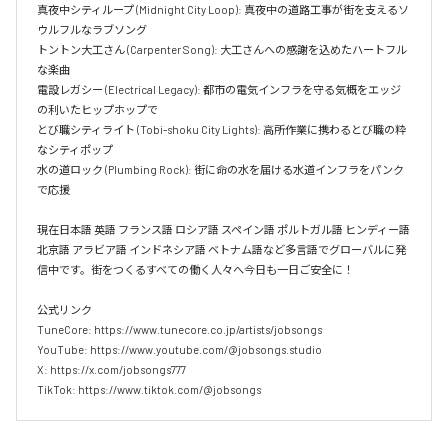
真夜中シティループ (Midnight City Loop): 真夜中の道路工事が街を支えるソ
ウルフルなラブソング  

トントン大工さん (Carpenter Song): 大工さんへの感謝を込めたハートフル
な楽曲  

電設レガシー (Electrical Legacy): 都市の電気インフラを守る気概をエッジ
の利いたヒップホップで  

とび職シティライト (Tobi-shoku City Lights): 高所作業に携わるとび職の粋
なシティポップ  

水の道ロック (Plumbing Rock): 街に命の水を届ける水道インフラをパンク
で応援

現在日本語 英語 フランス語 ロシア語 スペイン語 ポルトガル語 ヒンディー語 
北京語 アラビア語 インドネシア語 ベトナム語など多言語でグローバルに発
信中です。街をつくるすべての働く人々へ今日も一日ご安全に！

公式リンク

TuneCore: https://www.tunecore.co.jp/artists/jobsongs

YouTube: https://www.youtube.com/@jobsongs.studio

X: https://x.com/jobsongs777

TikTok: https://www.tiktok.com/@jobsongs