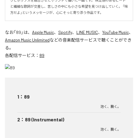
クとポップスを融合させたサウンドで描いた一曲です。 疾走感のあるビート
と繊細な歌詞が交差し、苦しさの中にも小さな希望を見つけ出していく。 「味
方だよ」というメッセージが、心にそっと寄り添う作品です。
なお「
89
」は、
Apple Music
、
Spotify
、
LINE MUSIC
、
YouTube Music
、
Amazon Music Unlimited
などの音楽配信サービスで聴くことができ
る。
各配信サービス：
89
1
：
89
泡く、脆く。
2
：
89 (Instrumental)
泡く、脆く。