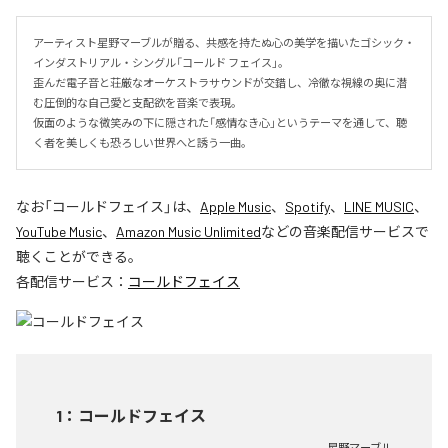
アーティスト星野マーブルが贈る、共感を持たぬ心の美学を描いたゴシック・
インダストリアル・シングル「コールド フェイス」。

歪んだ電子音と荘厳なオーケストラサウンドが交錯し、冷徹な視線の奥に潜
む圧倒的な自己愛と支配欲を音楽で表現。

仮面のような微笑みの下に隠された「感情なき心」というテーマを通して、聴
く者を美しくも恐ろしい世界へと誘う一曲。
なお「
コールドフェイス
」は、
Apple Music
、
Spotify
、
LINE MUSIC
、
YouTube Music
、
Amazon Music Unlimited
などの音楽配信サービスで
聴くことができる。
各配信サービス：
コールドフェイス
1
：
コールドフェイス
星野マーブル