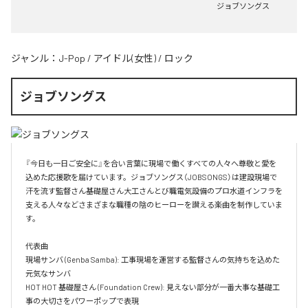
ジョブソングス
ジャンル：
J-Pop
/
アイドル(女性)
/
ロック
ジョブソングス
『今日も一日ご安全に』を合い言葉に現場で働くすべての人々へ尊敬と愛を
込めた応援歌を届けています。ジョブソングス（JOBSONGS）は建設現場で
汗を流す監督さん基礎屋さん大工さんとび職電気設備のプロ水道インフラを
支える人々などさまざまな職種の陰のヒーローを讃える楽曲を制作していま
す。

代表曲  

現場サンバ (Genba Samba): 工事現場を運営する監督さんの気持ちを込めた
元気なサンバ  

HOT HOT 基礎屋さん (Foundation Crew): 見えない部分が一番大事な基礎工
事の大切さをパワーポップで表現  
