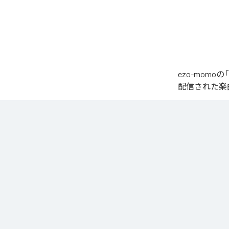
ezo-momoの
配信された楽曲は、
椎名もた「少女A」を
繊細で静かな歌
発的なサビへ。

心音や一瞬の静
エネルギーへと昇華
夜空まで届くよ
なお「
少女A (fe