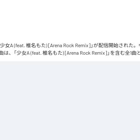
「少女A (feat. 椎名もた) [Arena Rock Remix]」が配信開始さ
「少女A (feat. 椎名もた) [Arena Rock Remix]」を含む
、壮大なアリーナロックへ再構築した 「Arena Rock Remix」。

い出しから、幾重にも重なるギター、力強いベースとライブドラム、感情的なキーボードが
寂、観客の手拍子とシンガロングを交えながら、原曲に宿る孤独と心の揺れを、大観衆と分
しました。

うな歌声と、切なさの先にある解放を描いた、ezo-momoによるシネマティックなロックリ
at. 椎名もた) [Arena Rock Remix]
」は、
Apple Music
、
Spotify
、
L