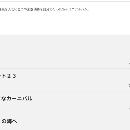
活臭を大切に全ての楽器演奏を自分で行った2ndミニアルバム。
ート２３
さなカーニバル
くの海へ