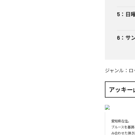
5
：
日
6
：
サン
ジャンル：
ロ
アッキー
愛知県在住。

ブルースを基調
み合わせた弾き