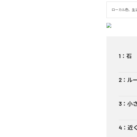
ローカル色、生
1
：
石
2
：
ル
3
：
小
4
：
近