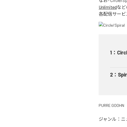
なお「
Circle/Sp
Unlimited
など
各配信サービ
1
：
Circ
2
：
Spir
PURRE GOOHN
ジャンル：
ニ