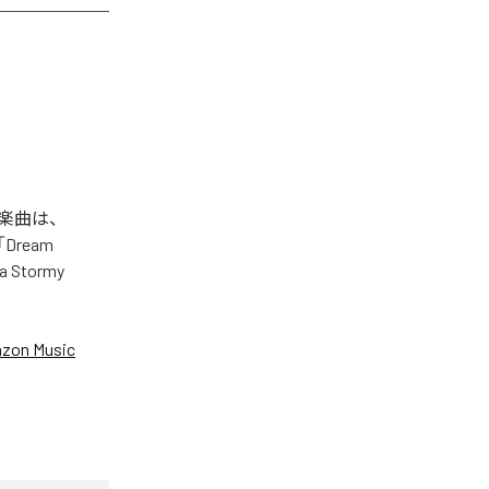
れた楽曲は、
」「Dream
 a Stormy
zon Music