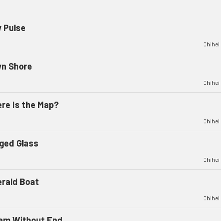
 Pulse
Chihei
n Shore
Chihei
re Is the Map?
Chihei
ged Glass
Chihei
rald Boat
Chihei
am Without End