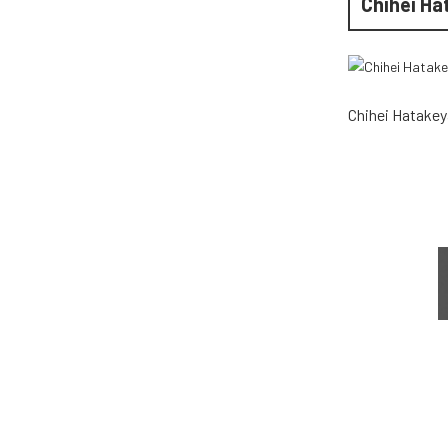
Chihei H
Chihei Hatake