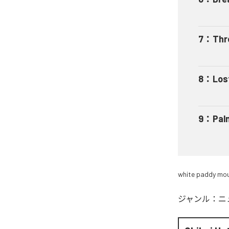
7
：
Thr
8
：
Los
9
：
Pal
white paddy mo
ジャンル：
ニ