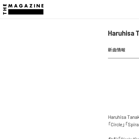
Haruhisa
新曲情報
Haruhisa 
「Circle」「