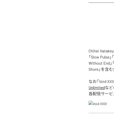
Chihei H
「Slow Pulse」
Without End」「
Shore」を
なお「
Void XXI
Unlimited
など
各配信サービ