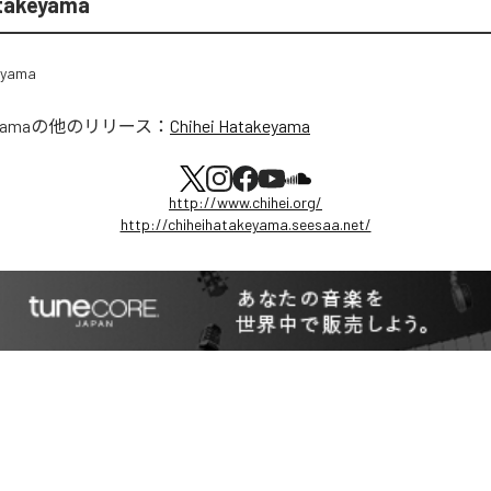
atakeyama
yama
の他のリリース：
Chihei Hatakeyama
http://www.chihei.org/
http://chiheihatakeyama.seesaa.net/