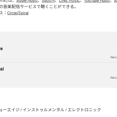
iral
」は、
Apple Music
、
Spotify
、
LINE MUSIC
、
YouTube Music
、
A
の音楽配信サービスで聴くことができる。
ス：
Circle/Spiral
le
Haru
al
Haru
ューエイジ
/
インストゥルメンタル
/
エレクトロニック