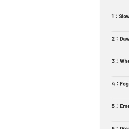
1
：
Slow
2
：
Daw
3
：
Whe
4
：
Fog
5
：
Eme
6
：
Dre