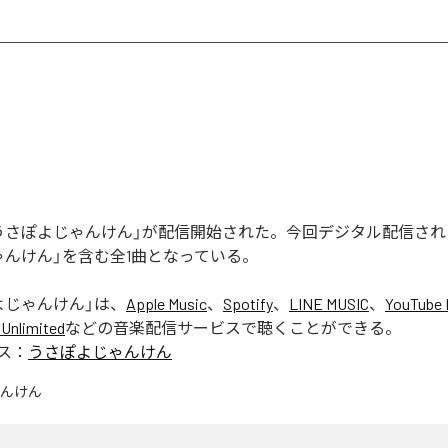
うさぽよじゃんけん」が配信開始された。今回デジタル配信され
ゃんけん」を含む全1曲となっている。
よじゃんけん
」は、
Apple Music
、
Spotify
、
LINE MUSIC
、
YouTube 
Unlimited
などの音楽配信サービスで聴くことができる。
ス：
うさぽよじゃんけん