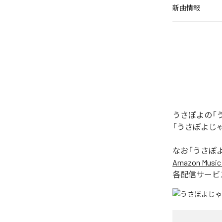
新曲情報
うさぽよの「
「うさぽよじ
なお「
うさぽ
Amazon Music 
各配信サービ