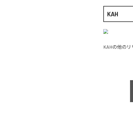
KAH
KAH
の他のリ