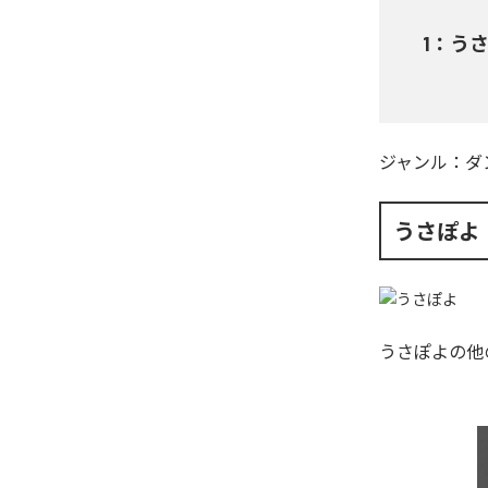
1
：
う
ジャンル：
ダ
うさぽよ
うさぽよ
の他