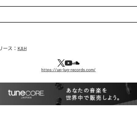
リース：
KAH
https://up-lug-records.com/