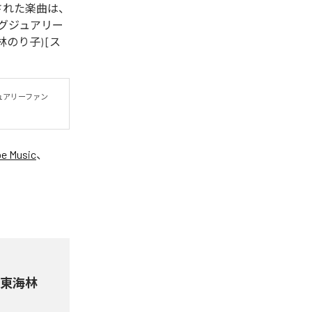
された楽曲は、
) [ラグジュアリー
海林のり子) [ス
ュアリーファン
e Music
、
 & 東海林