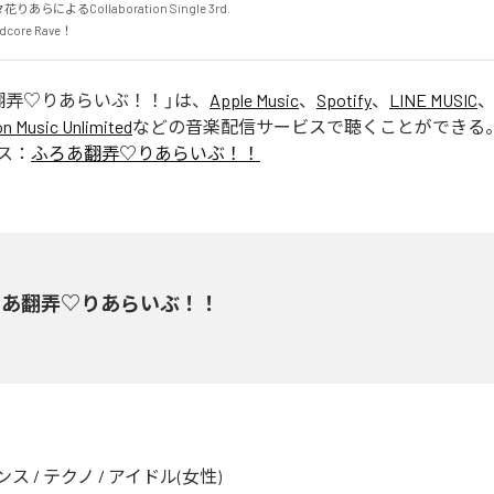
花りあらによるCollaboration Single 3rd.

ore Rave！
翻弄♡りあらいぶ！！
」は、
Apple Music
、
Spotify
、
LINE MUSIC
 Music Unlimited
などの音楽配信サービスで聴くことができる
ス：
ふろあ翻弄♡りあらいぶ！！
ろあ翻弄♡りあらいぶ！！
ンス
/
テクノ
/
アイドル(女性)