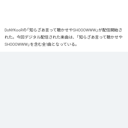
DoNYKooRの「知らざあ言って聴かせやSHOOOWWW」が配信開始さ
れた。今回デジタル配信された楽曲は、「知らざあ言って聴かせや
SHOOOWWW」を含む全1曲となっている。
なお「
知らざあ言って聴かせやSHOOOWWW
」は、
Apple Music
、
Spotify
、
LINE MUSIC
、
YouTube Music
、
Amazon Music Unlimited
など
の音楽配信サービスで聴くことができる。
各配信サービス：
知らざあ言って聴かせやSHOOOWWW
1
：
知らざあ言って聴かせやSHOOOWWW
DoNYKooR