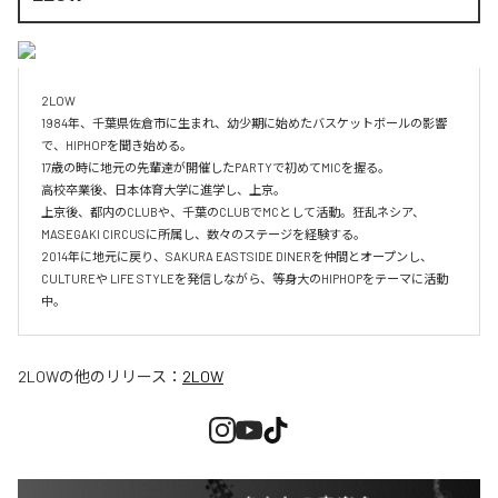
2LOW

1984年、千葉県佐倉市に生まれ、幼少期に始めたバスケットボールの影響
で、HIPHOPを聞き始める。

17歳の時に地元の先輩達が開催したPARTYで初めてMICを握る。

高校卒業後、日本体育大学に進学し、上京。

上京後、都内のCLUBや、千葉のCLUBでMCとして活動。狂乱ネシア、
MASEGAKI CIRCUSに所属し、数々のステージを経験する。

2014年に地元に戻り、SAKURA EASTSIDE DINERを仲間とオープンし、
CULTUREや LIFE STYLEを発信しながら、等身大のHIPHOPをテーマに活動
中。
2LOW
の他のリリース：
2LOW