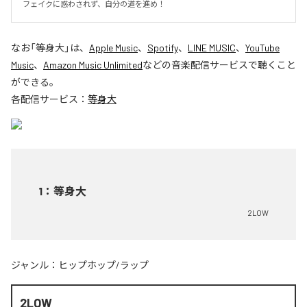
フェイクに惑わされず、自分の道を進め！
なお「
等身大
」は、
Apple Music
、
Spotify
、
LINE MUSIC
、
YouTube
Music
、
Amazon Music Unlimited
などの音楽配信サービスで聴くこと
ができる。
各配信サービス：
等身大
1
：
等身大
2LOW
ジャンル：
ヒップホップ/ラップ
2LOW