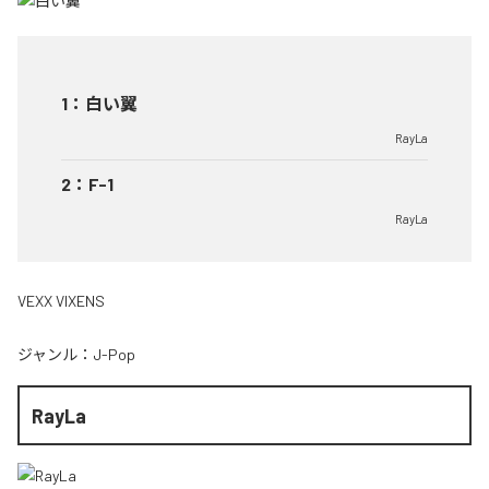
1
：
白い翼
RayLa
2
：
F-1
RayLa
VEXX VIXENS
ジャンル：
J-Pop
RayLa