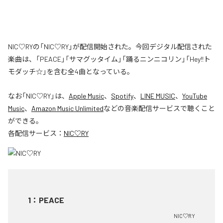
NIC♡RYの「NIC♡RY」が配信開始された。今回デジタル配信された
楽曲は、「PEACE」「サマグッタイム」「踊るニンニコリン」「Hey!!ト
モダッチ☆」を含む全4曲となっている。
なお「
NIC♡RY
」は、
Apple Music
、
Spotify
、
LINE MUSIC
、
YouTube
Music
、
Amazon Music Unlimited
などの音楽配信サービスで聴くこと
ができる。
各配信サービス：
NIC♡RY
1
：
PEACE
NIC♡RY