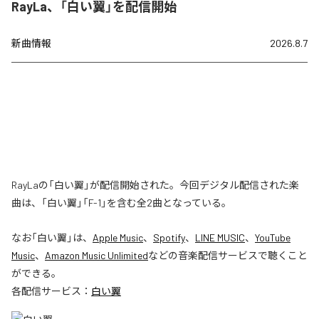
RayLa、「白い翼」を配信開始
新曲情報
2026.8.7
RayLaの「白い翼」が配信開始された。今回デジタル配信された楽
曲は、「白い翼」「F-1」を含む全2曲となっている。
なお「
白い翼
」は、
Apple Music
、
Spotify
、
LINE MUSIC
、
YouTube
Music
、
Amazon Music Unlimited
などの音楽配信サービスで聴くこと
ができる。
各配信サービス：
白い翼