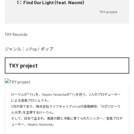
1
：
Find Our Light (feat. Naomi)
TKY project
TKY Records
ジャンル：
J-Pop
/
ポップ
TKY project
けーりんが「TK」を、Hayato Yamaokaが「Y」を担う、2人のプロデューサー
による音楽プロジェクト。

3児の母であり、株式会社ライフキャリアcircle代表取締役、「Bポジけーり
ん大学」を主宰するけーりん。

そして、日本で生まれ、英語の歌と洋楽に育てられたシンガー／音楽プロデ
ューサー、Hayato Yamaoka。
