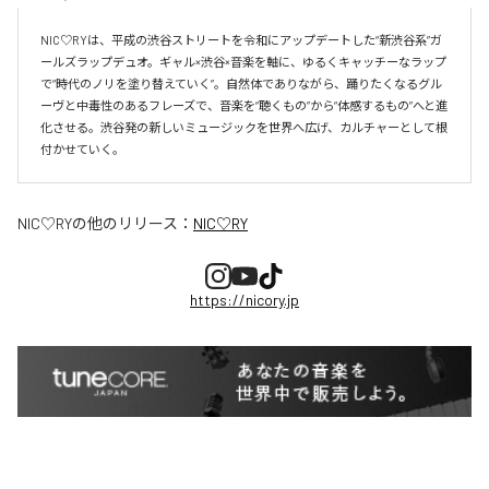
NIC♡RYは、平成の渋谷ストリートを令和にアップデートした“新渋谷系”ガ
ールズラップデュオ。ギャル×渋谷×音楽を軸に、ゆるくキャッチーなラップ
で“時代のノリを塗り替えていく”。自然体でありながら、踊りたくなるグル
ーヴと中毒性のあるフレーズで、音楽を“聴くもの”から“体感するもの”へと進
化させる。渋谷発の新しいミュージックを世界へ広げ、カルチャーとして根
付かせていく。
NIC♡RY
の他のリリース：
NIC♡RY
https://nicory.jp