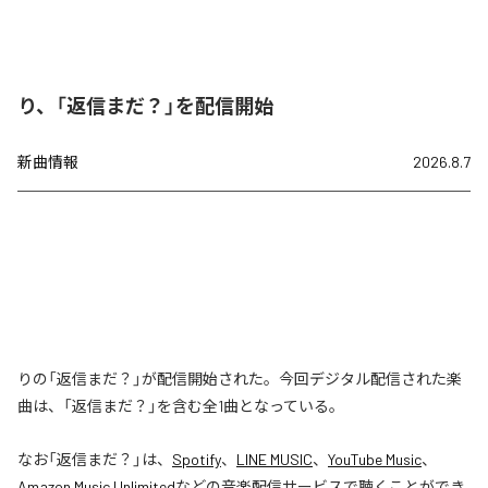
り、「返信まだ？」を配信開始
新曲情報
2026.8.7
りの「返信まだ？」が配信開始された。今回デジタル配信された楽
曲は、「返信まだ？」を含む全1曲となっている。
なお「
返信まだ？
」は、
Spotify
、
LINE MUSIC
、
YouTube Music
、
Amazon Music Unlimited
などの音楽配信サービスで聴くことができ