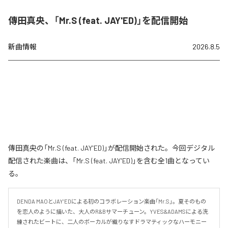
傳田真央、「Mr.S (feat. JAY'ED)」を配信開始
新曲情報
2026.8.5
傳田真央の「Mr.S (feat. JAY'ED)」が配信開始された。今回デジタル
配信された楽曲は、「Mr.S (feat. JAY'ED)」を含む全1曲となってい
る。
DENDA MAOとJAY’EDによる初のコラボレーション楽曲「Mr.S」。夏そのもの
を恋人のように描いた、大人のR&Bサマーチューン。YVES&ADAMSによる洗
練されたビートに、二人のボーカルが織りなすドラマティックなハーモニー