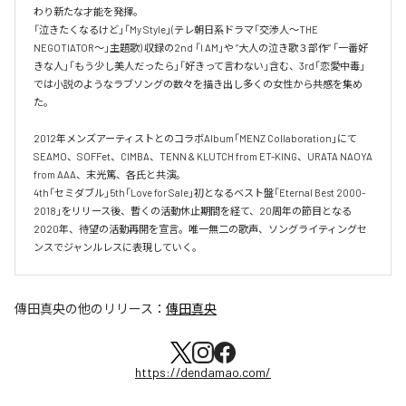
わり新たな才能を発揮。

「泣きたくなるけど」「My Style」(テレ朝日系ドラマ「交渉人～THE 
NEGOTIATOR～」主題歌) 収録の2nd 「I AM」や ”大人の泣き歌３部作” 「一番好
きな人」「もう少し美人だったら」「好きって言わない」含む、3rd「恋愛中毒」
では小説のようなラブソングの数々を描き出し多くの女性から共感を集め
た。

2012年メンズアーティストとのコラボAlbum「MENZ Collaboration」にて
SEAMO、SOFFet、CIMBA、TENN & KLUTCH from ET-KING、URATA NAOYA 
from AAA、末光篤、各氏と共演。

4th「セミダブル」5th「Love for Sale」初となるベスト盤「Eternal Best 2000-
2018」をリリース後、暫くの活動休止期間を経て、20周年の節目となる
2020年、待望の活動再開を宣言。唯一無二の歌声、ソングライティングセ
ンスでジャンルレスに表現していく。
傳田真央
の他のリリース：
傳田真央
https://dendamao.com/