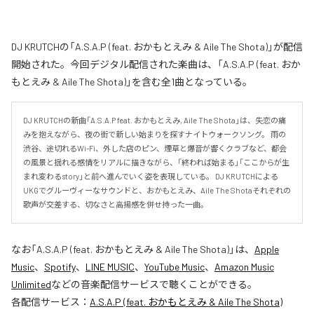
DJ KRUTCHの「A.S.A.P (feat. おかもとえみ & Aile The Shota)」が配信
開始された。今回デジタル配信された楽曲は、「A.S.A.P (feat. おか
もとえみ & Aile The Shota)」を含む全1曲となっている。
DJ KRUTCHの新曲「A.S.A.P feat. おかもとえみ, Aile The Shota」は、失恋の痛
みを抱えながら、夜の街で新しい始まりを探すナイトウォークソング。 雨の
渋谷、途切れるWi-Fi、外した店のピン、煙草と爆音が響くクラブなど、都会
の風景と揺れる感情をリアルに描きながら、「終われば始まる」「ここからが生
まれ変わるstory」と前へ進んでいく姿を表現している。 DJ KRUTCHによる
UKGでグルーヴィーなサウンドと、おかもとえみ、Aile The Shotaそれぞれの
歌声が交差する、切なさと高揚感を併せ持った一曲。
なお「
A.S.A.P (feat. おかもとえみ & Aile The Shota)
」は、
Apple
Music
、
Spotify
、
LINE MUSIC
、
YouTube Music
、
Amazon Music
Unlimited
などの音楽配信サービスで聴くことができる。
各配信サービス：
A.S.A.P (feat. おかもとえみ & Aile The Shota)