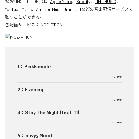
なお「
INCE-PTION
」は、
Apple Music
、
Spotify
、
LINE MUSIC
、
YouTube Music
、
Amazon Music Unlimited
などの音楽配信サービスで
聴くことができる。
各配信サービス：
INCE-PTION
1
：
Pinkk mode
Ronee
2
：
Evening
Ronee
3
：
Stay The Night (feat. 11)
Ronee
4
：
navyy Mood