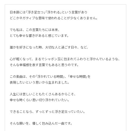
日本語には「浮き足立つ」「浮かれる」という言葉があり

どこかネガティブな意味で使われることが少なくありません。

でも私は、この言葉たちには本来、

とても幸せな響きがあると感じています。

誰かを好きになった時、大切な人と過ごす日々、など、

心が軽くなって、まるでシャボン玉に包まれてふわりと浮かんでいるような、
そんな幸福感を表す言葉でもあると思うのです。

この楽曲は、その「浮かれている時間」、「幸せな時間」を

表現したいという思いから生まれました。

人生には苦しいこともたくさんあるからこそ、

幸せな時くらい思い切り浮かれていたい。

できることなら、ずっとずっと浮き足立っていたい。

そんな願いを、優しく包み込んだ一曲です。