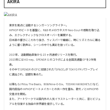
AKIRA
東京を拠点に活動するシンガーソングライター。

HIPHOP のビートを基盤に、R&B のメロウネスや Neo-Soul の感触を取り込
み、エクレクティックなクロスオーバーを展開する。

日本語の響きにこだわり抜き、ウィスパーで繊細に、時にリズミカルに踊る
ように響く歌声は、シーンの中でも異彩を放っている。

2021年、活動開始直後から 23 ヶ月連続リリースを敢行。

2023年には KO-ney、SPENSR とのコラボによる全国流通盤 EP を2作発
表。

その中で SPENSR の EP に収録された「SPACE」が TOKYO FM パワープレイ 
に選出され、話題を集めた。

以降も DJ Mitsu The Beats、906/Nine-O-Six、TOSHIKI HAYASHI(%C) など、
国内屈指の HIPHOP ビートメイカーとの共ー作を重ね、歌モノとHIPHOPの
交差点を開拓。

また、アートワークでは国内外の人気イラストレーターと共に、音とビジュ
アルを往復する独自の世界観を提示している。
