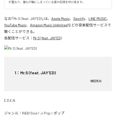
が重なり、誰もが胸にしまっている夏の記憶を呼び覚ます。
なお「
Mr.S (feat. JAY'ED)
」は、
Apple Music
、
Spotify
、
LINE MUSIC
、
YouTube Music
、
Amazon Music Unlimited
などの音楽配信サービスで
聴くことができる。
各配信サービス：
Mr.S (feat. JAY'ED)
1
：
Mr.S (feat. JAY'ED)
傳田真央
E.D.E.N.
ジャンル：
R&B/Soul
/
J-Pop
/
ポップ