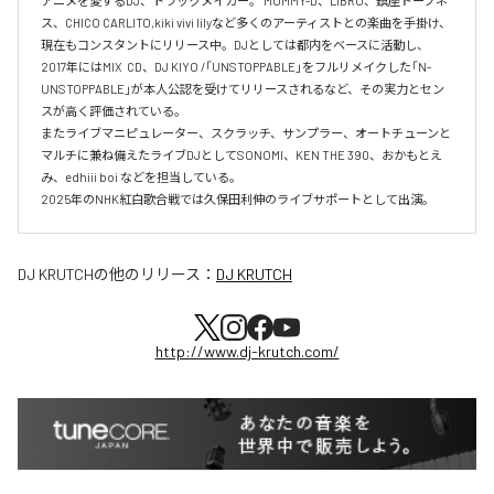
アニメを愛するDJ、トラックメイカー。 MUMMY-D、LIBRO、鎮座ドープネ
ス、CHICO CARLITO,kiki vivi lilyなど多くのアーティストとの楽曲を手掛け、
現在もコンスタントにリリース中。DJとしては都内をベースに活動し、
2017年にはMIX  CD、DJ KIYO /「UNSTOPPABLE」をフルリメイクした「N-
UNSTOPPABLE」が本人公認を受けてリリースされるなど、その実力とセン
スが高く評価されている。

またライブマニピュレーター、スクラッチ、サンプラー、オートチューンと
マルチに兼ね備えたライブDJとしてSONOMI、KEN THE 390、おかもとえ
み、edhiii boi などを担当している。

DJ KRUTCH
の他のリリース：
DJ KRUTCH
http://www.dj-krutch.com/