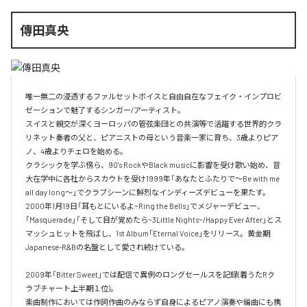
傳田真央
唯一無二の浸透するファルセットボイスと自由自在なフェイク・インプロビ
ゼーションで魅了するシンガー/アーティスト。

スイスと親交が深くヨーロッパの管弦楽団との共演等で活躍する世界的クラ
リネット奏者の父と、ピアニストの母という音楽一家に育ち、3歳よりピア
ノ、4歳よりチェロを始める。

クラシックを学ぶ傍ら、90's RockやBlack musicに影響を受け歌い始め、音
大在学中に各社からスカウトを受け1999年「あなたとふたりで～Be with me 
all day long～」でクラブシーンに鮮烈なインディーズデビューを果たす。

2000年1月19日「耳もとにいるよ~Ring the Bells」でメジャーデビュー、
「Masquerade」「そして目が覚めたら~3Little Nights~/Happy Ever After」とス
マッシュヒットを飛ばし、1st Album「Eternal Voice」をリリース。黄金期
Japanese-R&Bの名盤として愛され続けている。

2009年「Bitter Sweet」では配信で異例のロングセールスを記録(着うたRク
ラブチャート上半期１位)。

楽曲制作においては作詞作曲のみならず自身によるピアノ演奏や編曲にも携