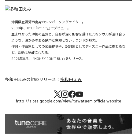
沖縄県宜野湾市出身のシンガーソングライター。

2008年、1st EP『Infinity』でデビュー。

生まれ育った沖縄の空気と、自身が深く影響を受けた70’Sソウルが溶け合う
ような、温かみのある歌声と色褪せないサウンドが魅力。

作詞・作曲家としての楽曲提供や、訳詞家としてディズニー作品に携わるな
ど、活動は多岐にわたる。

2026年8月、 「MONEY DON’T BUY」をリリース。
多和田えみ
の他のリリース：
多和田えみ
http://sites.google.com/view/tawataemiofficialwebsite