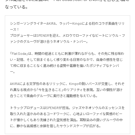
なっている。
シンガーソングライターAKIRA、ラッパーKingoによる初のコラボ楽曲をリリ
ース！

プロデューサーはSPENSRを迎え、メロウでローファイなビートにソウル・フ
ァンクのグルーヴが溶け合うネオソウル・ナンバー。

「Flat Soda」は、時間の経過とともに刺激が薄れながらも、その先に残る味わ
い・記憶、そして目まぐるしく移り変わる日常のなかで、自身の感性を信じ
て枠に収まることなく進み続ける姿勢や葛藤を描いたポジティブなナンバ
ー。

AKIRAによる文学性のあるリリックに、Kingoの鋭いバースが交差し、それぞ
れ異なる視点から「今を生きること」のリアリティを表現。互いの個性が溶け
合うことで楽曲のグルーヴに奥行きと躍動感を与えている。

トラックプロデュースはSPENSRが担当。ジャズやネオソウルのエッセンスを
取り入れた温かみのあるコードワークに、心地よいローファイな質感のビー
トが懐かしくもあり洗練された空気感を演出。耳馴染みの良いグルーヴの中
に、静かな高揚感と余韻を宿したサウンドスケープが広がる。