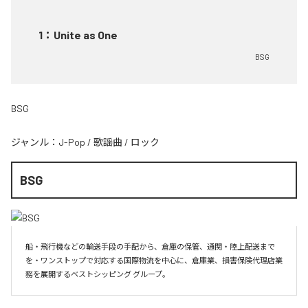
1
：
Unite as One
BSG
BSG
ジャンル：
J-Pop
/
歌謡曲
/
ロック
BSG
船・飛行機などの輸送手段の手配から、倉庫の保管、通関・陸上配送まで
を・ワンストップで対応する国際物流を中心に、倉庫業、損害保険代理店業
務を展開するベストシッピング グループ。