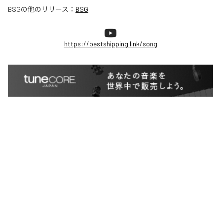
BSG
の他のリリース：
BSG
https://bestshipping.link/song