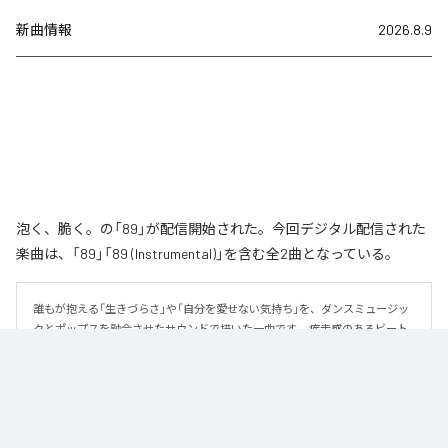
新曲情報
2026.8.9
泡く、脆く。の「89」が配信開始された。今回デジタル配信された
楽曲は、「89」「89 (Instrumental)」を含む全2曲となっている。
誰もが抱える「生きづらさ」や「自分を愛せない気持ち」を、ダンスミュージッ
クとポップスを融合させたサウンドで描いた一曲です。 疾走感のあるビート
と繊細な歌詞が交差し、苦しさの中にも小さな希望を見つけ出していく。 「味
方だよ」というメッセージが、心にそっと寄り添う作品です。
なお「
89
」は、
Apple Music
、
Spotify
、
LINE MUSIC
、
YouTube Music
、