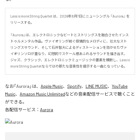
Less is more String Quartet は、2026年8月7日にニューシングル 『Aurora』 を
リリースする。

『Aurora』は、エレクトロニックなビートとストリングスを融合させたインス
トゥルメンタル作品。ヴァイオリンが紡ぐ叙情的なメロディに、壮大なスト
リングスサウンド、そして石井智大によるディストーションを効かせたヴァ
イオリンソロが重なり、幻想的でスケール感あふれるサウンドを描き出す。
ジャズ、クラシック、エレクトロニックミュージックの要素を横断し、Less is 
more String Quartetならではの新たな音楽性を提示する一曲となっている。
なお「
Aurora
」は、
Apple Music
、
Spotify
、
LINE MUSIC
、
YouTube
Music
、
Amazon Music Unlimited
などの音楽配信サービスで聴くこと
ができる。
各配信サービス：
Aurora