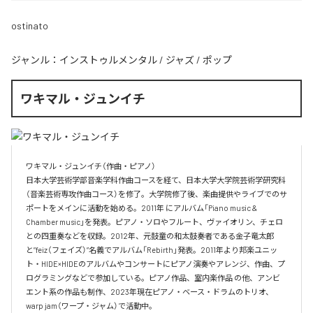
ostinato
ジャンル：
インストゥルメンタル
/
ジャズ
/
ポップ
ワキマル・ジュンイチ
ワキマル・ジュンイチ（作曲・ピアノ）

日本大学芸術学部音楽学科作曲コースを経て、日本大学大学院芸術学研究科
（音楽芸術専攻作曲コース）を修了。大学院修了後、楽曲提供やライブでのサ
ポートをメインに活動を始める。2011年 にアルバム「Piano music & 
Chamber music」を発表。ピアノ・ソロやフルート、ヴァイオリン、チェロ
との四重奏などを収録。2012年、元鼓童の和太鼓奏者である金子竜太郎 
と”feiz（フェイズ）”名義でアルバム「Rebirth」発表。2011年より邦楽ユニッ
ト・HIDE×HIDEのアルバムやコンサートにピアノ演奏やアレンジ、作曲、プ
ログラミングなどで参加している。ピアノ作品、室内楽作品 の他、アンビ
エント系の作品も制作、2023年現在ピアノ・ベース・ドラムのトリオ、
warp jam（ワープ・ジャム）で活動中。