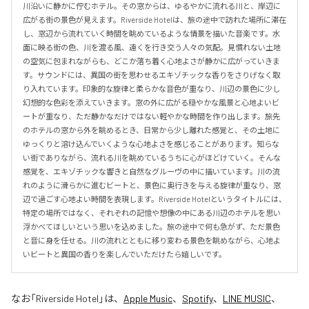
川沿いに静かに佇むホテル。その窓からは、ゆるやかに流れる川と、岸辺に
広がる街の景色が見えます。Riverside Hotelは、旅の途中で訪れた場所に滞在
し、窓辺から流れていく時間を眺めているような情景を描いた音楽です。水
面に映る街の色、川を渡る風、遠くを行き交う人々の気配。見慣れない土地
の空気に包まれながらも、どこか落ち着く心地よさが静かに広がっていきま
す。サウンドには、異国の街を思わせるエキゾチックな香りをさりげなく取
り入れています。印象的な旋律と柔らかな音色が重なり、川辺の景色に少し
幻想的な色彩を添えていきます。窓の外に広がる穏やかな風景と心地よいビ
ートが重なり、ただ静かなだけではない軽やかな時間を作り出します。旅先
のホテルの窓から外を眺めるとき、日常から少し離れた感覚と、その土地に
ゆっくりと溶け込んでいくような心地よさを感じることがあります。知らな
い街でありながら、流れる川を眺めているうちに心がほどけていく。そんな
感覚を、エキゾチックな響きと自然なグルーヴの中に描いています。川の流
れのように滑らかに進むビートと、景色に奥行きを与える旋律が重なり、窓
辺で過ごす心地よい時間を表現します。Riverside Hotelというタイトルには、
特定の場所ではなく、それぞれの記憶や想像の中にある川辺のホテルを思い
浮かべてほしいという思いを込めました。旅の途中で何も急がず、ただ景色
と音に身を任せる。川の流れとともに移り変わる景色を眺めながら、心地よ
いビートと異国の香りを楽しんでいただけたら嬉しいです。
なお「
Riverside Hotel
」は、
Apple Music
、
Spotify
、
LINE MUSIC
、