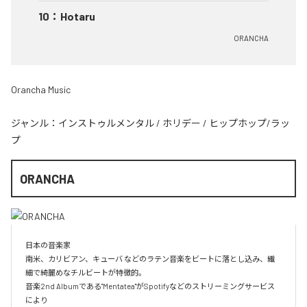
10
：
Hotaru
ORANCHA
Orancha Music
ジャンル：
インストゥルメンタル
/
ホリデー
/
ヒップホップ/ラッ
プ
ORANCHA
日本の音楽家

南米、カリビアン、キューバ などのラテン音楽をビートに落とし込み、繊
細で綺麗めなチルビートが特徴的。

音楽2nd Albumである"Mentatea"がSpotifyなどのストリーミングサービス
により
