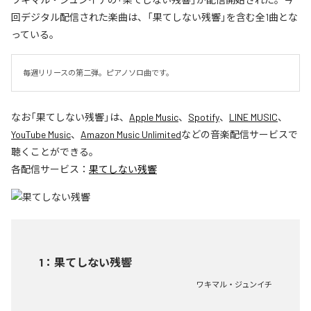
回デジタル配信された楽曲は、「果てしない残響」を含む全1曲とな
っている。
毎週リリースの第二弾。ピアノソロ曲です。
なお「
果てしない残響
」は、
Apple Music
、
Spotify
、
LINE MUSIC
、
YouTube Music
、
Amazon Music Unlimited
などの音楽配信サービスで
聴くことができる。
各配信サービス：
果てしない残響
1
：
果てしない残響
ワキマル・ジュンイチ