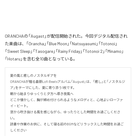
ORANCHAの「Augast」が配信開始された。今回デジタル配信され
た楽曲は、「Orancha」「Blue Moon」「Natsuyasumi」「Totonoi」
「Sweet Sleep」「Tasogare」「Rainy Friday」「Totonoi 2」「Minamo」
「Hotaru」を含む全10曲となっている。
夏の風と癒しのノスタルギアを

ORANCHAが贈る最新Lofi Beatsアルバム『August』は、「癒し」と「ノスタルジ
ア」をテーマにした、夏に寄り添う1枚です。

朝から始まりゆっくりと夕方へ導き夜風へ

どこか懐かしく、胸が締め付けられるようなメロディと、心地よいローファ
イ・ビート。

窓から吹き抜ける風を感じながら、ゆったりとした時間をお過ごしくださ
い。

読書や作業のお供に、そして寝る前のBGMなどリラックスした時間をお過ご
しください