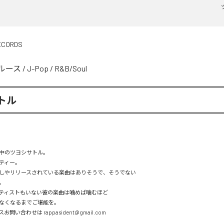
ECORDS
ルース
/
J-Pop
/
R&B/Soul
トル
中のツヨシサトル。

ティー。

しやリリースされている楽曲はありそうで、そうでない



ティストもいない彼の楽曲は噛めば噛むほど

なくなるまでご堪能を。

い合わせは rappasident@gmail.com