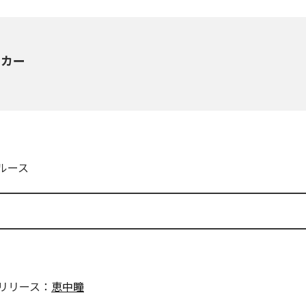
ッカー
ルース
リリース：
恵中瞳