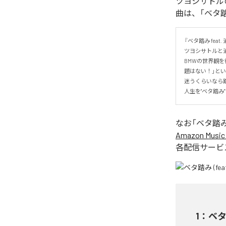
ツヨシサトルの
曲は、「ベタ踏み
『ベタ踏み feat. 
ツヨシサトルと浦
BMWの世界観
題はない！」と
迷うくらいなら踏
人生を"ベタ踏
なお「
ベタ踏み (
Amazon Music 
各配信サービ
1
：
ベタ踏