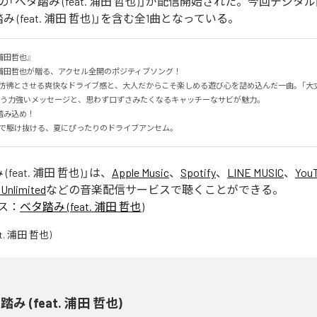
「ベタ踏み (feat. 浦田 哲也)」が配信開始された。今回デジ
 (feat. 浦田 哲也)」を含む全1曲となっている。
浦田哲也』

田哲也が贈る、アクセル全開のポジティブソング！

を彷彿とさせる爽快なドライブ感と、大人だからこそ楽しめる遊び心を詰め込んだ一曲。「大
いう力強いメッセージと、思わず口ずさみたくなるキャッチーなサビが魅力。

み込め！

み"で駆け抜ける、夏にぴったりのドライブアンセム。
feat. 浦田 哲也)
」は、
Apple Music
、
Spotify
、
LINE MUSIC
、
YouT
Unlimited
などの音楽配信サービスで聴くことができる。
ス：
ベタ踏み (feat. 浦田 哲也)
み (feat. 浦田 哲也)