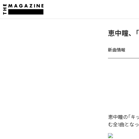
恵中瞳、
新曲情報
恵中瞳の「キ
む全1曲とな