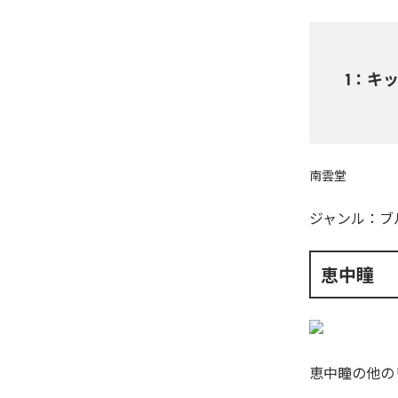
1
：
キ
南雲堂
ジャンル：
ブ
恵中瞳
恵中瞳
の他の