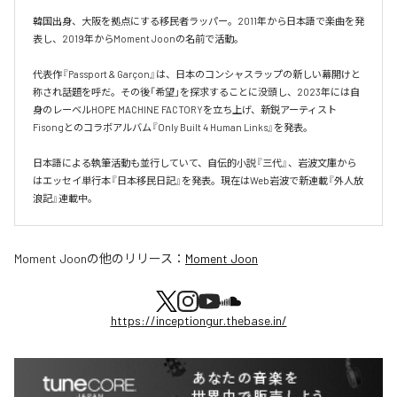
韓国出身、大阪を拠点にする移民者ラッパー。2011年から日本語で楽曲を発
表し、2019年からMoment Joonの名前で活動。

代表作『Passport & Garçon』は、日本のコンシャスラップの新しい幕開けと
称され話題を呼だ。その後「希望」を探求することに没頭し、2023年には自
身のレーベルHOPE MACHINE FACTORYを立ち上げ、新鋭アーティスト
Fisongとのコラボアルバム『Only Built 4 Human Links』を発表。

日本語による執筆活動も並行していて、自伝的小説『三代』、岩波文庫から
はエッセイ単行本『日本移民日記』を発表。現在はWeb岩波で新連載『外人放
浪記』連載中。
Moment Joon
の他のリリース：
Moment Joon
https://inceptiongur.thebase.in/