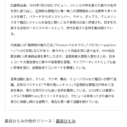
広島県出身。1999年7月28日にデビュー。ジャンルの枠を超えた数々の名作
を世に送り出し、圧倒的な歌唱力と唯一無二の透明感あふれる歌声で多くの
人々を魅了。バラードからダンスナンバー、ラテン、ポップス、アニメソン
グまで幅広いジャンルを自在に歌いこなす表現力は高く評価され、日本を代
表する女性ボーカリストの一人として、世代を超えて支持を集め続けてい
る。

代表曲には「亜麻色の髪の乙女」「Perseus-ペルセウス-」「パピヨン～papillon
～」「YUME日和」などがあり、数々のヒット作品を世に送り出す。NHK紅白
歌合戦に4年連続出場を果たしたほか、全国有線大賞新人賞をはじめ、日本
レコード大賞金賞など数々の音楽賞を受賞。ライブアーティストとしても高
い評価を受け、全国各地でコンサートを開催している。

音楽活動に加え、テレビ、ラジオ、舞台、ミュージカルなど幅広い分野で活
躍。近年はフジテレビ「千鳥の鬼レンチャン」で圧倒的な歌唱力が改めて注
目を集め、新たな世代からも高い支持を獲得している。2026年には最新シ
ングル「太陽神Prism」をリリースするなど、デビュー以来培ってきた確かな
実力と挑戦し続ける姿勢で、現在も第一線で活躍を続けている。
島谷ひとみ
の他のリリース：
島谷ひとみ