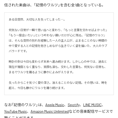
信された楽曲は、「記憶のワルツ」を含む全1曲となっている。
ある日突然、大切な人を失ってしまった―。

何気ない日常が一瞬で思い出へと変わり、「もっと言葉を交わせばよかった」
「もう一度会いたい」という叶わない願いだけが心に残る。『記憶のワルツ』
は、そんな突然の別れを経験した一人の主人公が、止まることのない時間の
中で愛する人との記憶を抱きしめながら生きていく姿を描いた、大人のラブ
バラードです。

時計の針は今日も変わらず未来へ進み続けます。しかし心の中では、過去と
現在が幾度となく重なり、笑顔も涙も、交わした言葉も、何気ない日常も、
まるでワルツを踊るように静かによみがえります。

失ったからこそ気づく愛の深さ。消えることのない記憶。その想いは、時を
超え、今日も静かにワルツを踊り続けます。
なお「
記憶のワルツ
」は、
Apple Music
、
Spotify
、
LINE MUSIC
、
YouTube Music
、
Amazon Music Unlimited
などの音楽配信サービスで
聴くことができる。