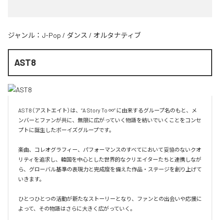
ジャンル：
J-Pop
/
ダンス
/
オルタナティブ
AST8
AST8（アストエイト）は、“A Story To ∞” に由来するグループ名のもと、メ
ンバーとファンが共に、無限に広がっていく物語を紡いでいくことをコンセ
プトに誕生したボーイズグループです。

楽曲、コレオグラフィー、パフォーマンスのすべてにおいて妥協のないクオ
リティを追求し、韓国を中心とした世界的なクリエイターたちと連携しなが
ら、グローバル基準の表現力と完成度を備えた作品・ステージを創り上げて
いきます。

ひとつひとつの活動が新たなストーリーとなり、ファンとの出会いや応援に
よって、その物語はさらに大きく広がっていく。
