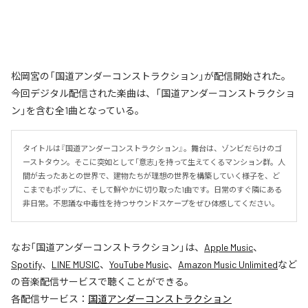
松岡宮の「国道アンダーコンストラクション」が配信開始された。
今回デジタル配信された楽曲は、「国道アンダーコンストラクショ
ン」を含む全1曲となっている。
タイトルは『国道アンダーコンストラクション』。舞台は、ゾンビだらけのゴ
ーストタウン。そこに突如として「意志」を持って生えてくるマンション群。人
間が去ったあとの世界で、建物たちが理想の世界を構築していく様子を、ど
こまでもポップに、そして鮮やかに切り取った1曲です。日常のすぐ隣にある
非日常。不思議な中毒性を持つサウンドスケープをぜひ体感してください。
なお「
国道アンダーコンストラクション
」は、
Apple Music
、
Spotify
、
LINE MUSIC
、
YouTube Music
、
Amazon Music Unlimited
など
の音楽配信サービスで聴くことができる。
各配信サービス：
国道アンダーコンストラクション