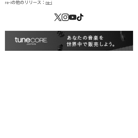
re-i
の他のリリース：
re-i