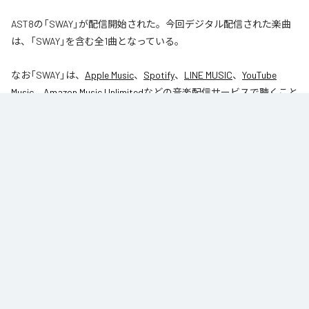
AST8の「SWAY」が配信開始された。今回デジタル配信された楽曲
は、「SWAY」を含む全1曲となっている。
なお「
SWAY
」は、
Apple Music
、
Spotify
、
LINE MUSIC
、
YouTube
Music
、
Amazon Music Unlimited
などの音楽配信サービスで聴くこと
ができる。
各配信サービス：
SWAY
1
：
SWAY
AST8
ジャンル：
J-Pop
/
ダンス
/
オルタナティブ