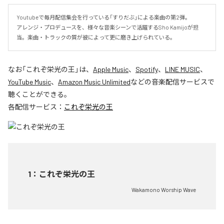
Youtubeで毎月配信集会を行っている「すりだぶ」による楽曲の第2弾。

アレンジ・プロデュースを、様々な音楽シーンで活躍するSho Kamijoが担
当。楽曲・トラックの質が彼によって更に磨き上げられている。
なお「
これぞ栄光の王
」は、
Apple Music
、
Spotify
、
LINE MUSIC
、
YouTube Music
、
Amazon Music Unlimited
などの音楽配信サービスで
聴くことができる。
各配信サービス：
これぞ栄光の王
1
：
これぞ栄光の王
Wakamono Worship Wave