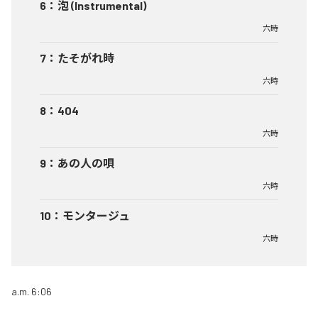
6
：
泡 (Instrumental)
六時
7
：
たそがれ時
六時
8
：
404
六時
9
：
あの人の唄
六時
10
：
モンタージュ
六時
a.m. 6:06