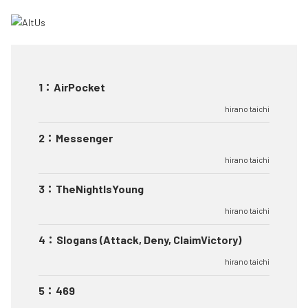
1
：
AirPocket
hirano taichi
2
：
Messenger
hirano taichi
3
：
TheNightIsYoung
hirano taichi
4
：
Slogans (Attack, Deny, ClaimVictory)
hirano taichi
5
：
469