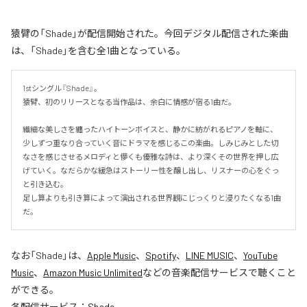
猿臂の「Shade」が配信開始された。今回デジタル配信された楽曲
は、「Shade」を含む全1曲となっている。
1stシングル『Shade』。

猿臂、初のリリースとなる当作品は、余白に情感が宿る1曲だ。

繊細な美しさを纏ったハイトーンボイスと、静かに紡がれるピアノを軸に、
少しずつ重なり合っていく音にドラマを感じるこの楽曲。しみじみとした切
なさを感じさせるメロディと儚くも優雅な詩は、より深くその世界を押し広
げていく。なだらかな緩急はストーリー性を醸し出し、リスナーの心をぐっ
と引き込む。

足し算よりも引き算によって演出される世界観にじっくりと浸りたくなる1曲
だ。
なお「
Shade
」は、
Apple Music
、
Spotify
、
LINE MUSIC
、
YouTube
Music
、
Amazon Music Unlimited
などの音楽配信サービスで聴くこと
ができる。
各配信サービス：
Shade