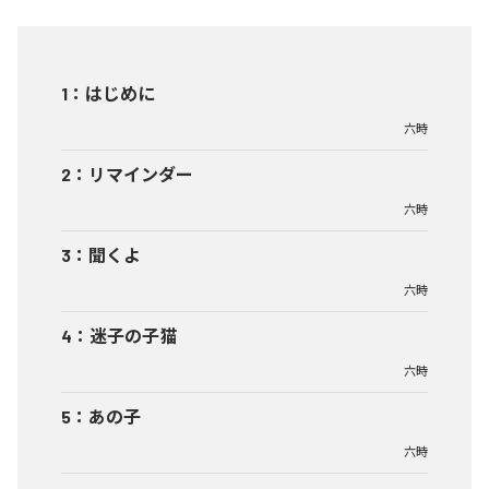
1
：
はじめに
六時
2
：
リマインダー
六時
3
：
聞くよ
六時
4
：
迷子の子猫
六時
5
：
あの子
六時