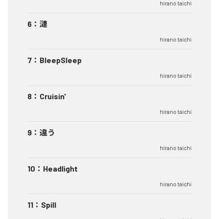
hirano taichi
6
：
漣
hirano taichi
7
：
BleepSleep
hirano taichi
8
：
Cruisin'
hirano taichi
9
：
違う
hirano taichi
10
：
Headlight
hirano taichi
11
：
Spill