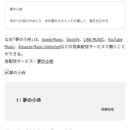
夢の小舟　

浮かべた幼さのほとり　木の葉のスキャットが優しく　髪をなびかす
なお「
夢の小舟
」は、
Apple Music
、
Spotify
、
LINE MUSIC
、
YouTube
Music
、
Amazon Music Unlimited
などの音楽配信サービスで聴くこと
ができる。
各配信サービス：
夢の小舟
1
：
夢の小舟
真舞絵陸