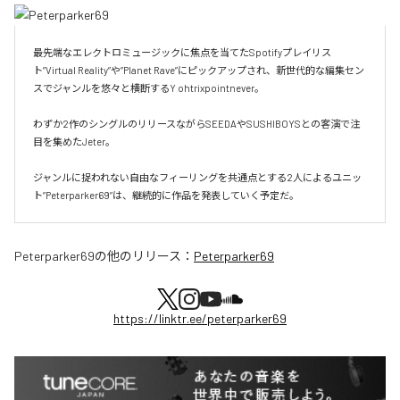
最先端なエレクトロミュージックに焦点を当てたSpotifyプレイリス
ト”Virtual Reality”や”Planet Rave”にピックアップされ、新世代的な編集セン
スでジャンルを悠々と横断するY ohtrixpointnever。

わずか2作のシングルのリリースながらSEEDAやSUSHIBOYSとの客演で注
目を集めたJeter。

ジャンルに捉われない自由なフィーリングを共通点とする2人によるユニッ
ト”Peterparker69”は、継続的に作品を発表していく予定だ。
Peterparker69
の他のリリース：
Peterparker69
https://linktr.ee/peterparker69