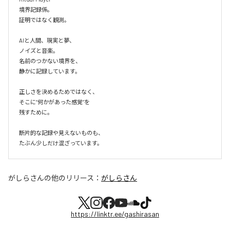
境界記録係。

証明ではなく観測。

AIと人間、現実と夢、

ノイズと音楽。

名前のつかない境界を、

静かに記録しています。

正しさを決めるためではなく、

そこに“何かがあった感覚”を

残すために。

断片的な記録や見えないものも、

たぶん少しだけ混ざっています。
がしらさん
の他のリリース：
がしらさん
https://linktr.ee/gashirasan