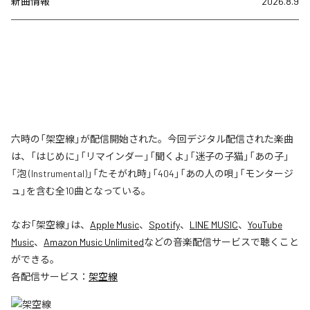
新曲情報
2026.8.9
六時の「架空線」が配信開始された。今回デジタル配信された楽曲
は、「はじめに」「リマインダー」「聞くよ」「迷子の子猫」「あの子」
「泡 (Instrumental)」「たそがれ時」「404」「あの人の唄」「モンタージ
ュ」を含む全10曲となっている。
なお「
架空線
」は、
Apple Music
、
Spotify
、
LINE MUSIC
、
YouTube
Music
、
Amazon Music Unlimited
などの音楽配信サービスで聴くこと
ができる。
各配信サービス：
架空線