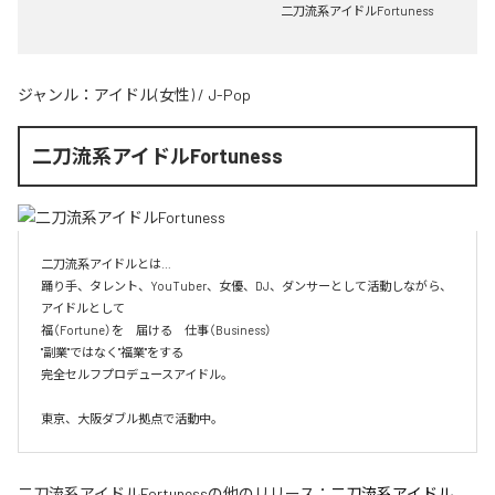
二刀流系アイドルFortuness
ジャンル：
アイドル(女性)
/
J-Pop
二刀流系アイドルFortuness
二刀流系アイドルとは…

踊り手、タレント、YouTuber、女優、DJ、ダンサーとして活動しながら、
アイドルとして

福（Fortune）を　届ける　仕事（Business）

"副業"ではなく"福業"をする

完全セルフプロデュースアイドル。

東京、大阪ダブル拠点で活動中。
二刀流系アイドルFortuness
の他のリリース：
二刀流系アイドル