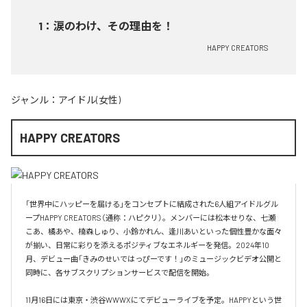
1
：
涙のわけ、その理由を！
HAPPY CREATORS
ジャンル：
アイドル(女性)
HAPPY CREATORS
「世界中にハッピーを届ける」をコンセプトに結成された6人組アイドルグル
ープHAPPY CREATORS（通称：ハピクリ）。メンバーには松本せりな、七瀬
こあ、橘あや、楠森しゅり、小鈴かれん、逢川あいといった個性豊かな面々
が揃い、日常に彩りを添えるポジティブなエネルギーを発信。2024年10
月、デビュー曲「きみのせいではっぴーです！」のミュージックビデオ公開と
同時に、各サブスクリプションサービスで配信を開始。

11月16日には東京・渋谷WWWXにてデビューライブを予定。HAPPYという世