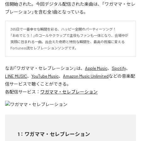
信開始された。今回デジタル配信された楽曲は、「ワガママ・セレ
ブレーション」を含む全1曲となっている。
365日で一番幸せな瞬間を彩る、ハッピー全開のパーティーソング！

「おめでとう！」のコールやクラップで主役もファンも一体となり、会場中が
笑顔に包まれる一曲。出会えた奇跡と特別な瞬間を、最高の祝福に変える
Fortuness流セレブレーションソングです。
なお「
ワガママ・セレブレーション
」は、
Apple Music
、
Spotify
、
LINE MUSIC
、
YouTube Music
、
Amazon Music Unlimited
などの音楽配
信サービスで聴くことができる。
各配信サービス：
ワガママ・セレブレーション
1
：
ワガママ・セレブレーション