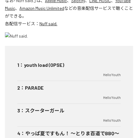
なお「
Nuff said.
」は、
Apple Music
、
Spotify
、
LINE MUSIC
、
YouTube
Music
、
Amazon Music Unlimited
などの音楽配信サービスで聴くこと
ができる。
各配信サービス：
Nuff said.
1
：
youth load (OPSE)
HelloYouth
2
：
PARADE
HelloYouth
3
：
スクーターガール
HelloYouth
4
：
やっぱ夏ですもん！ 〜とりま百道でBBQ〜