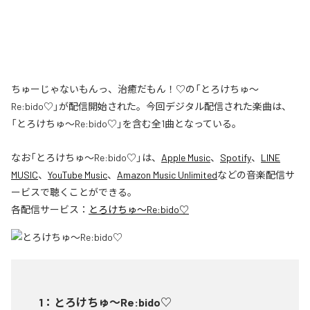
ちゅーじゃないもんっ、治癒だもん！♡の「とろけちゅ〜
Re:bido♡」が配信開始された。今回デジタル配信された楽曲は、
「とろけちゅ〜Re:bido♡」を含む全1曲となっている。
なお「
とろけちゅ〜Re:bido♡
」は、
Apple Music
、
Spotify
、
LINE
MUSIC
、
YouTube Music
、
Amazon Music Unlimited
などの音楽配信サ
ービスで聴くことができる。
各配信サービス：
とろけちゅ〜Re:bido♡
1
：
とろけちゅ〜Re:bido♡