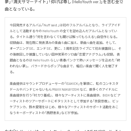
夢」「満天サマーナイト」「仰げば尊し (HelloYouth ver.)」を含む全12
曲となっている。
今回発売するアルバム「Nuff said.」は初のフルアルバムとなり、ライブアイド
ルとして活動する今の HelloYouth の全てを詰め込んだアルバムとなってい
る。タイトル通り「何を言わなくても聞けば解ってもらえる!」自信作となる。

収録曲は、現在既に発表済みの楽曲 5 曲に加え、新曲 4 曲を追加。そして、 
オープニング SE、エンド SE、更に、3 周年記念ライブにて初お披露目し、 そ
の後数回しか披露していない田仲笑茉のソロ曲「恋愛アナグラム」も収録。 表
題曲となるのは HelloYouth らしい青春パンクで熱いメッセージを込めた 「終
われない夢」。 バラードからポップな曲まで、幅広い楽曲で聞く人を魅了す
る。

楽曲提供はサウンドプロデューサーの「ISAKICK」を筆頭に、虹のコンキスタ
ドールやバンドじゃないもん!MAXX NAKAYOSHI など、数多くのアイドルに 
楽曲提供を行う「村カワ基成」、様々なアーティストに楽曲提供、BiSH など ア
ーティストのツアーサポートにギタリストとして参加する「奈良悠樹」、ビッ
ケブランカ、鈴木愛理をはじめ、様々なアーティストのサポート活動をおこ
なうキーボーディストの「西野恵未」などが参加。