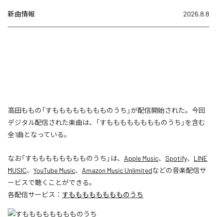
新曲情報
2026.8.8
高田ももの「すもももももももものうち」が配信開始された。今回
デジタル配信された楽曲は、「すもももももももものうち」を含む
全1曲となっている。
なお「
すもももももももものうち
」は、
Apple Music
、
Spotify
、
LINE
MUSIC
、
YouTube Music
、
Amazon Music Unlimited
などの音楽配信サ
ービスで聴くことができる。
各配信サービス：
すもももももももものうち