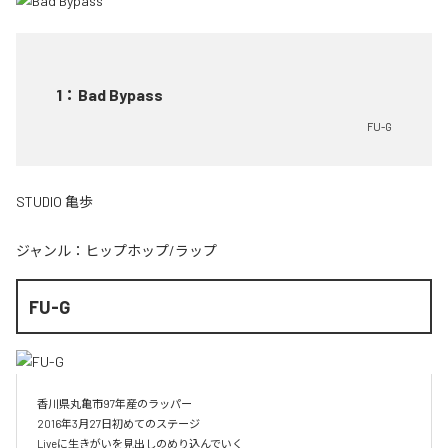
1
：
Bad Bypass
FU-G
STUDIO 亀歩
ジャンル：
ヒップホップ/ラップ
FU-G
香川県丸亀市97年産のラッパー

2016年3月27日初めてのステージ

Liveに生きがいを見出しのめり込んでいく
