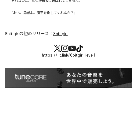
それなのに、なぜか勇者に選ばれてしまった。

8bit girl
の他のリリース：
8bit girl
https://lit.link/8bitgirl-level1