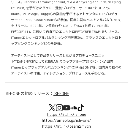
リース。Kendrick Lamarの”good kid, m.A.A.d city/sing About Me,I’m Dying 
Of Thirst」を手がけたグラミー受賞”プロデューサー”LIKE”やLil Baby、
Drake、21 Savage、Giggsらの楽曲を手がけるアトランタのTOPプロデュー
サー”BRICKS”、”Cookin soul”らが参加。同年に初のベストアルバム「ONES」
をリリース。2020年、２部作EP「KAGE」、「RAW」を経て、2021年、
EP「GO21ILLA」に続いて自身初のエレクトロEP「CYBER TRAP」をリリース。
iTunes エレクトロアルバムランキング初登場3位、フランスのエレクトロト
ップソングランキング60位を記録。

アーティストとして作品をリリースしながらプロデュースユニッ
ト"TEAM2MVCH"として女性5人組のラップグループ"S7ICKCHICKs"(国内
iTunesヒップホップアルバムランキング1位)や"孫GONG"等、国内外の数々の
アーティストの作曲、ディレクション、プロデュースを手掛ける。
ISH-ONE
の他のリリース：
ISH-ONE
https://lit.link/ishone
https://ameblo.jp/ish-one/
https://lit.link/team2mvch