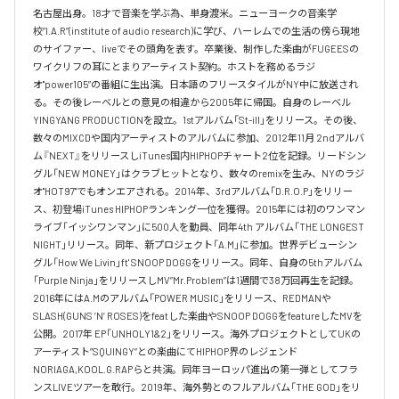
名古屋出身。18才で音楽を学ぶ為、単身渡米。ニューヨークの音楽学
校”I.A.R”(institute of audio research)に学び、ハーレムでの生活の傍ら現地
のサイファー、liveでその頭角を表す。卒業後、制作した楽曲がFUGEESの
ワイクリフの耳にとまりアーティスト契約。ホストを務めるラジ
オ"power105”の番組に生出演。日本語のフリースタイルがNY中に放送され
る。その後レーベルとの意見の相違から2005年に帰国。自身のレーベル
YINGYANG PRODUCTIONを設立。1stアルバム「St-ill」をリリース。その後、
数々のMIXCDや国内アーティストのアルバムに参加、2012年11月 2ndアルバ
ム『NEXT』をリリースしiTunes国内HIPHOPチャート2位を記録。リードシン
グル「NEW MONEY」はクラブヒットとなり、数々のremixを生み、NYのラジ
オ"HOT97"でもオンエアされる。2014年、3rdアルバム「D.R.O.P」をリリー
ス、初登場iTunes HIPHOPランキング一位を獲得。2015年には初のワンマン
ライブ「イッシワンマン」に500人を動員、同年4th アルバム「THE LONGEST 
NIGHT」リリース。同年、新プロジェクト「A.M」に参加。世界デビューシン
グル「How We Livin」ft' SNOOP DOGGをリリース。同年、自身の5thアルバム
「Purple Ninja」をリリースしMV”Mr.Problem”は1週間で38万回再生を記録。
2016年にはA.Mのアルバム「POWER MUSIC」をリリース、REDMANや
SLASH(GUNS ’N’ ROSES)をfeatした楽曲やSNOOP DOGGをfeatureしたMVを
公開。2017年 EP「UNHOLY1&2」をリリース。海外プロジェクトとしてUKの
アーティスト”SQUINGY”との楽曲にてHIPHOP界のレジェンド
NORIAGA,KOOL.G.RAPらと共演。同年ヨーロッパ進出の第一弾としてフラ
ンスLIVEツアーを敢行。2019年、海外勢とのフルアルバム「THE GOD」をリ