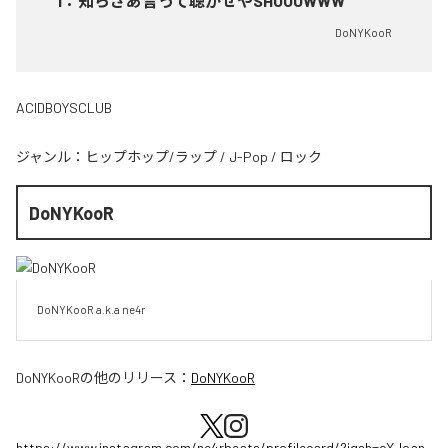
1
：
知らざあ言って聴かせやSHOOOWWW
DoNYKooR
ACIDBOYSCLUB
ジャンル：
ヒップホップ/ラップ
/
J-Pop
/
ロック
DoNYKooR
DoNYKooR a.k.a ne4r
DoNYKooR
の他のリリース：
DoNYKooR
https://www.instagram.com/ne4rbeats/profilecard/?igsh=cXJoan