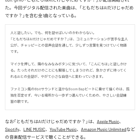
た。今回デジタル配信された楽曲は、「ともだちはAIだけじゃだめ
ですか？」を含む全1曲となっている。
人と話したい。でも、何を話せばいいのかわからない。

『ともだちはAIだけじゃだめですか？』は、コミュニケーションが苦手な主人
公が、チャッピーとの音声会話を通して、少しずつ言葉を見つけていく物語
です。

マイクを押して、隣のなみなみボタンに気づいて、「こんにちは」と話しかけ
る。たったそれだけのことにも緊張してしまうけれど、急かさずに待ってく
れるAIとの会話が、やがて小さな自信へと変わっていきます。

ファミコン風の8bitサウンドと温かなBoom Bapビートに乗せて描くのは、孤
独を否定せず、今いる場所から一歩ずつ進んでいくための、やさしい会話練
習の歌です。
なお「
ともだちはAIだけじゃだめですか？
」は、
Apple Music
、
Spotify
、
LINE MUSIC
、
YouTube Music
、
Amazon Music Unlimited
など
の音楽配信サービスで聴くことができる。