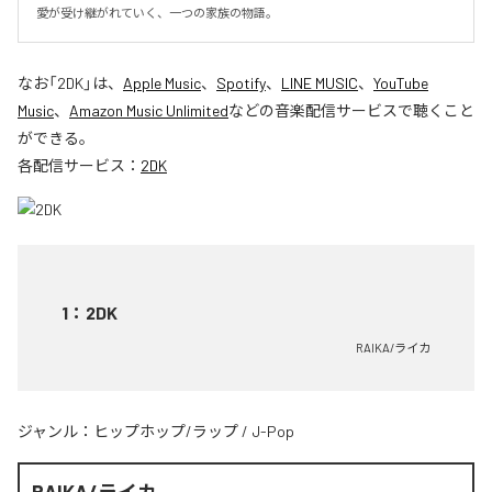
愛が受け継がれていく、一つの家族の物語。
なお「
2DK
」は、
Apple Music
、
Spotify
、
LINE MUSIC
、
YouTube
Music
、
Amazon Music Unlimited
などの音楽配信サービスで聴くこと
ができる。
各配信サービス：
2DK
1
：
2DK
RAIKA/ライカ
ジャンル：
ヒップホップ/ラップ
/
J-Pop
RAIKA/ライカ