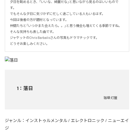
夕日を眺めるとき、「いいな、綺麗だな」と思いながら見るのはいいもので
す。

でもそんな夕日に気づかずに忙しく過ごしている人もいるはず。

今回は後者の方が題材となっています。

仲間たちと「いつかまた会えたら。。」と思う機会も増えてくる季節ですね。

そんな気持ちも表した曲です。

ジャケットのChris Barbalisさんの写真もドラマチックです。

どうぞお楽しみください。
1
：
落日
珈琲 灯屋
ジャンル：
インストゥルメンタル
/
エレクトロニック
/
ニューエイ
ジ