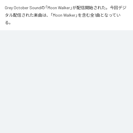
Grey October Soundの「Moon Walker」が配信開始された。今回デジ
タル配信された楽曲は、「Moon Walker」を含む全1曲となってい
る。
月の近くをゆっくりと歩いているような、静かで少し不思議な情景から生ま
れた作品です。大きな月が浮かぶ夜、その光のそばをゆっくりと進んでい
く。足取りは軽く、まるで僅かに浮かびながら歩いているような感覚。サウ
ンドの中心となるのは、柔らかなエレクトリックピアノの旋律です。落ち着
いたビートの上で穏やかに流れるメロディに、ギターの音色が静かに重な
り、深みのあるムーディな空気を作り出しています。旋律とリズムが自然に
繰り返されながら、ゆっくりと時間が流れていきます。エレクトリックピア
ノの柔らかな響きと、さりげなく加わるギターの余韻。それらを支える落ち
着いたビートが重なり、夜の静けさに馴染む心地よいサウンドに仕上がって
います。穏やかなリズムに身を委ねながら、柔らかな旋律とギターの余韻が
作り出す、静かでムーディな時間を楽しんでください。
なお「
Moon Walker
」は、
Apple Music
、
Spotify
、
LINE MUSIC
、
YouTube Music
、
Amazon Music Unlimited
などの音楽配信サービスで
聴くことができる。