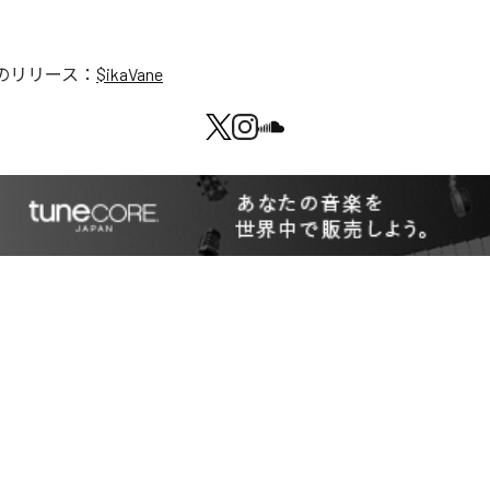
のリリース：
$ikaVane