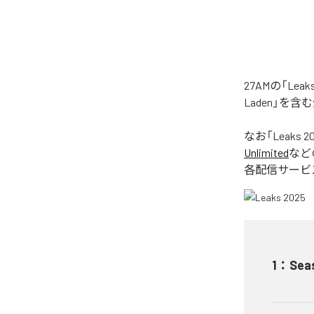
27AMの「Le
Laden」を
なお「
Leaks 2
Unlimited
など
各配信サービ
1
：
Sea