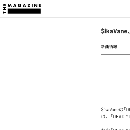
$ikaVane
新曲情報
$ikaVaneの
は、「DEAD M