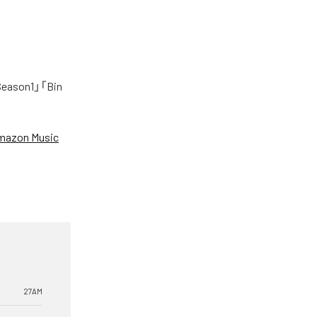
on1」「Bin
mazon Music
27AM