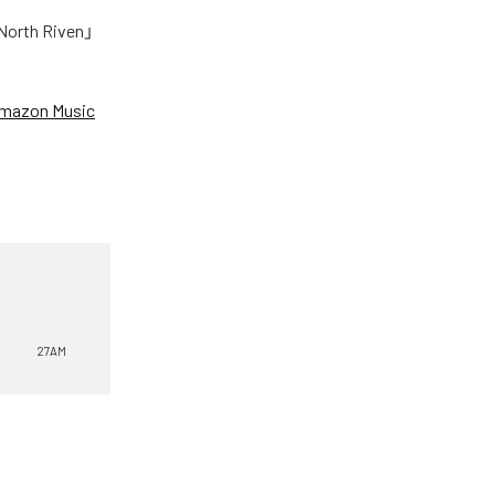
h Riven」
mazon Music
27AM