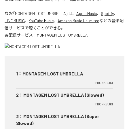
なお「
MONTAGEM LOST UMBRELLA
」は、
Apple Music
、
Spotify
、
LINE MUSIC
、
YouTube Music
、
Amazon Music Unlimited
などの音楽配
信サービスで聴くことができる。
各配信サービス：
MONTAGEM LOST UMBRELLA
1
：
MONTAGEM LOST UMBRELLA
PHONKSUKI
2
：
MONTAGEM LOST UMBRELLA (Slowed)
PHONKSUKI
3
：
MONTAGEM LOST UMBRELLA (Super
Slowed)