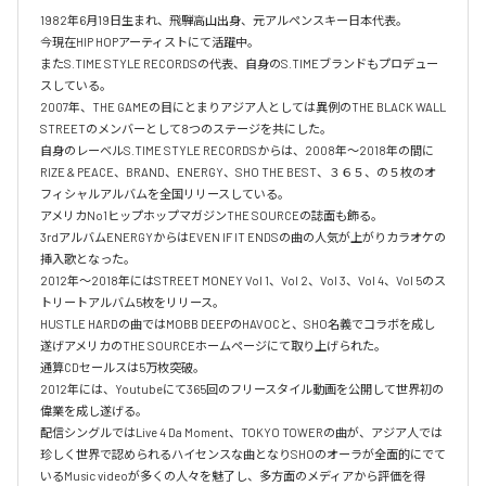
1982年6月19日生まれ、飛騨高山出身、元アルペンスキー日本代表。

今現在HIP HOPアーティストにて活躍中。

またS.TIME STYLE RECORDSの代表、自身のS.TIMEブランドもプロデュー
スしている。

2007年、THE GAMEの目にとまりアジア人としては異例のTHE BLACK WALL 
STREETのメンバーとして8つのステージを共にした。

自身のレーベルS.TIME STYLE RECORDSからは、2008年〜2018年の間に
RIZE & PEACE、BRAND、ENERGY、SHO THE BEST、３６５、の５枚のオ
フィシャルアルバムを全国リリースしている。

アメリカNo1ヒップホップマガジンTHE SOURCEの誌面も飾る。

3rdアルバムENERGYからはEVEN IF IT ENDSの曲の人気が上がりカラオケの
挿入歌となった。

2012年〜2018年にはSTREET MONEY Vol 1、Vol 2、Vol 3、Vol 4、Vol 5のス
トリートアルバム5枚をリリース。

HUSTLE HARDの曲ではMOBB DEEPのHAVOCと、SHO名義でコラボを成し
遂げアメリカのTHE SOURCEホームページにて取り上げられた。

通算CDセールスは5万枚突破。

2012年には、Youtubeにて365回のフリースタイル動画を公開して世界初の
偉業を成し遂げる。

配信シングルではLive 4 Da Moment、TOKYO TOWERの曲が、アジア人では
珍しく世界で認められるハイセンスな曲となりSHOのオーラが全面的にでて
いるMusic videoが多くの人々を魅了し、多方面のメディアから評価を得