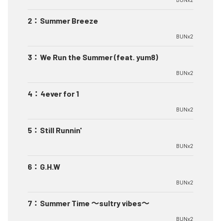
2
：
Summer Breeze
BUNx2
3
：
We Run the Summer (feat. yum8)
BUNx2
4
：
4ever for 1
BUNx2
5
：
Still Runnin'
BUNx2
6
：
G.H.W
BUNx2
7
：
Summer Time 〜sultry vibes〜
BUNx2