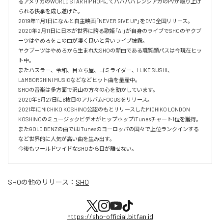
るアメリカのWORLD STAR HIP HOPにてババババレンシアガのPVが取り上げ
られる快挙を成し遂げた。

2019年11月1日になんと自主映画「NEVER GIVE UP」をDVD全国リリース。

2020年2月11日に日本が世界に誇る歌姫「AI」が自身のライブでSHOのヤクブ
ーツはやめろをこの曲が凄く良いと言いライブ披露。

ヤクブーツはやめろから生まれたSHOの新曲である職質顔パスは今現在ヒッ
ト中。

またハスラー、令和、目立ち屋、ゴミライダー、I LIKE SUSHI、
LAMBORGHINI MUSICなどなどヒット曲を量産中。

SHOの音楽は多方面で沢山の方々の心を動かしています。

2020年5月27日に6枚目のアルバムFOCUSをリリース。

2021年にMICHIKO KOSHINO公認のもとリリースしたMICHIKO LONDON 
KOSHINOのミュージックビデオがヒップホップiTunesチャート1位を獲得。

またGOLD BENZの曲ではiTunesのヨーロッパの国々で上位ランクインする
など世界的に人気が高い曲を生み出す。

今後もワールドワイドなSHOから目が離せない。
SHO
の他のリリース：
SHO
https://sho-official.bitfan.id