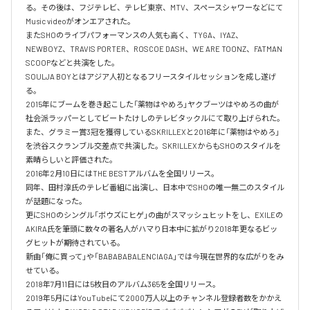
る。その後は、フジテレビ、テレビ東京、MTV、スペースシャワーなどにて
Music videoがオンエアされた。

またSHOのライブパフォーマンスの人気も高く、TYGA、IYAZ、
NEWBOYZ、TRAVIS PORTER、ROSCOE DASH、WE ARE TOONZ、FATMAN 
SCOOPなどと共演をした。

SOULJA BOYとはアジア人初となるフリースタイルセッションを成し遂げ
る。

2015年にブームを巻き起こした「薬物はやめろ」ヤクブーツはやめろの曲が
社会派ラッパーとしてビートたけしのテレビタックルにて取り上げられた。

また、グラミー賞3冠を獲得しているSKRILLEXと2016年に「薬物はやめろ」
を渋谷スクランブル交差点で共演した。SKRILLEXからもSHOのスタイルを
素晴らしいと評価された。

2016年2月10日にはTHE BESTアルバムを全国リリース。

同年、田村淳氏のテレビ番組に出演し、日本中でSHOの唯一無二のスタイル
が話題になった。

更にSHOのシングル「ボウズにヒゲ」の曲がスマッシュヒットをし、EXILEの
AKIRA氏を筆頭に数々の著名人がハマり日本中に拡がり2018年更なるビッ
グヒットが期待されている。

新曲「俺に買って」や「BABABABALENCIAGA」では今現在世界的な広がりをみ
せている。

2018年7月11日には5枚目のアルバム365を全国リリース。

2019年5月にはYouTubeにて2000万人以上のチャンネル登録者数をかかえ