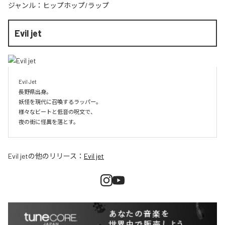
ジャンル：
ヒップホップ/ラップ
Evil jet
Evil Jet

長野県出身。

妖怪を現代に召喚するラッパー。

様々なビートと低音の呪文で、

夜の街に怪異を落とす。
Evil jet
の他のリリース：
Evil jet