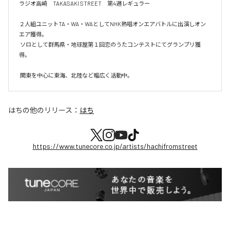
ラジオ高崎　TAKASAKI STREET　第4週レギュラー

２人組ユニットTA・WA・WAとしてNHK熱唱オンエアバトルに出演しオン
エア獲得。

 ソロとして群馬県・地球屋第１回恋のうたコンテストにてグランプリ獲
得。

 関東を中心に東海、北陸など幅広く活動中。
はち
の他のリリース：
はち
https://www.tunecore.co.jp/artists/hachifromstreet