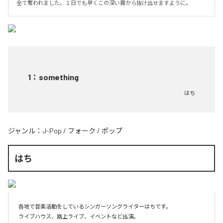
全て奪われました。１日でも早くこの深い霧から抜け出せますように。
1
：
something
はち
ジャンル：
J-Pop
/
フォーク
/
ポップ
はち
各地で音楽活動をしているシンガーソングライターはちです。

ライブハウス、路上ライブ、イベントなど出演。
