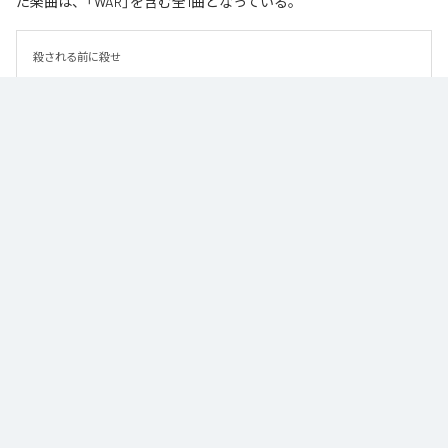
た楽曲は、「WAR」を含む全1曲となっている。
殺される前に殺せ
なお「
WAR
」は、
Apple Music
、
Spotify
、
LINE MUSIC
、
YouTube
Music
、
Amazon Music Unlimited
などの音楽配信サービスで聴くこと
ができる。
各配信サービス：
WAR
1
：
WAR
Moment Joon
HOPE MACHINE FACTORY / GROW UP UNDERGROUND