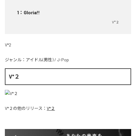
1
：
Gloria!!
V*２
V*2
ジャンル：
アイドル(男性)
/
J-Pop
V*２
V*２
の他のリリース：
V*２