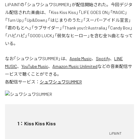
LiPAINTの「シュワシュワSUMMER」が配信開始された。今回デジタ
ル配信された楽曲は、「Kiss Kiss Kiss」「LIFE GOES ON」「MAGIC」
「Turn Up」「Up&Down」「はじまりのうた」「スーパーアイドル宣言」
「君のもとへ」「ラブサイダー」「Thank you☆Australia」「Candy Box」
「ハピハピ」「GOOD LUCK」「弱気なヒーロー」を含む全14曲となって
いる。
なお「
シュワシュワSUMMER
」は、
Apple Music
、
Spotify
、
LINE
MUSIC
、
YouTube Music
、
Amazon Music Unlimited
などの音楽配信サ
ービスで聴くことができる。
各配信サービス：
シュワシュワSUMMER
1
：
Kiss Kiss Kiss
LiPAINT