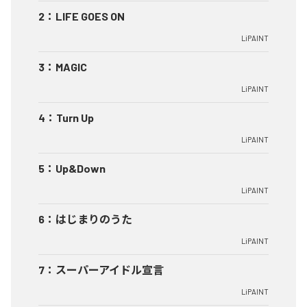
2
：
LIFE GOES ON
LiPAINT
3
：
MAGIC
LiPAINT
4
：
Turn Up
LiPAINT
5
：
Up&Down
LiPAINT
6
：
はじまりのうた
LiPAINT
7
：
スーパーアイドル宣言
LiPAINT