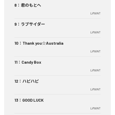
8
：
君のもとへ
LiPAINT
9
：
ラブサイダー
LiPAINT
10
：
Thank you☆Australia
LiPAINT
11
：
Candy Box
LiPAINT
12
：
ハピハピ
LiPAINT
13
：
GOOD LUCK
LiPAINT