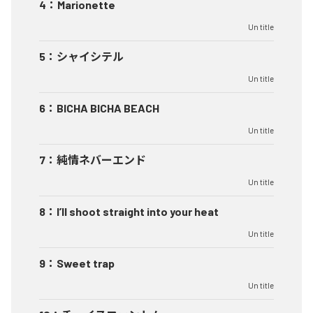
4
：
Marionette
Un title
5
：
シャイシテル
Un title
6
：
BICHA BICHA BEACH
Un title
7
：
純情ネバーエンド
Un title
8
：
I’ll shoot straight into your heat
Un title
9
：
Sweet trap
Un title