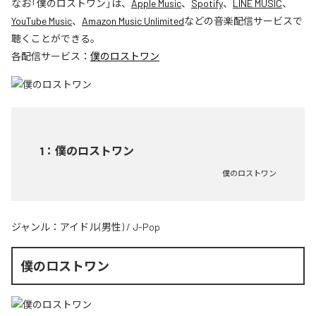
なお「
僕のロストワン
」は、
Apple Music
、
Spotify
、
LINE MUSIC
、
YouTube Music
、
Amazon Music Unlimited
などの音楽配信サービスで
聴くことができる。
各配信サービス：
僕のロストワン
1
：
僕のロストワン
僕のロストワン
ジャンル：
アイドル(男性)
/
J-Pop
僕のロストワン