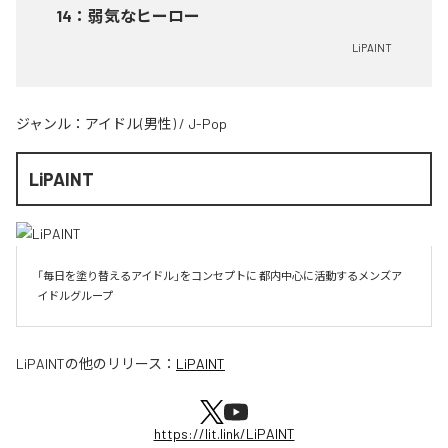
14
：
弱気なヒーロー
LiPAINT
ジャンル：
アイドル(男性)
/
J-Pop
LiPAINT
「毎日を塗り替えるアイドル」をコンセプトに 都内中心に活動するメンズア
イドルグループ
LiPAINT
の他のリリース：
LiPAINT
https://lit.link/LiPAINT