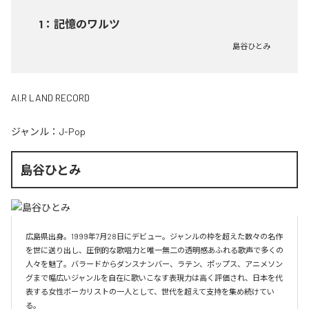
1
：
記憶のワルツ
島谷ひとみ
AI.R LAND RECORD
ジャンル：
J-Pop
島谷ひとみ
広島県出身。1999年7月28日にデビュー。ジャンルの枠を超えた数々の名作
を世に送り出し、圧倒的な歌唱力と唯一無二の透明感あふれる歌声で多くの
人々を魅了。バラードからダンスナンバー、ラテン、ポップス、アニメソン
グまで幅広いジャンルを自在に歌いこなす表現力は高く評価され、日本を代
表する女性ボーカリストの一人として、世代を超えて支持を集め続けてい
る。
