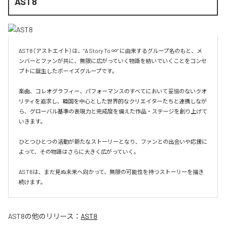
AST8
AST8（アストエイト）は、“A Story To ∞” に由来するグループ名のもと、メ
ンバーとファンが共に、無限に広がっていく物語を紡いでいくことをコンセ
プトに誕生したボーイズグループです。

楽曲、コレオグラフィー、パフォーマンスのすべてにおいて妥協のないクオ
リティを追求し、韓国を中心とした世界的なクリエイターたちと連携しなが
ら、グローバル基準の表現力と完成度を備えた作品・ステージを創り上げて
いきます。

ひとつひとつの活動が新たなストーリーとなり、ファンとの出会いや応援に
よって、その物語はさらに大きく広がっていく。

AST8は、まだ見ぬ未来へ向かって、無限の可能性を持つストーリーを描き
続けます。
AST8
の他のリリース：
AST8