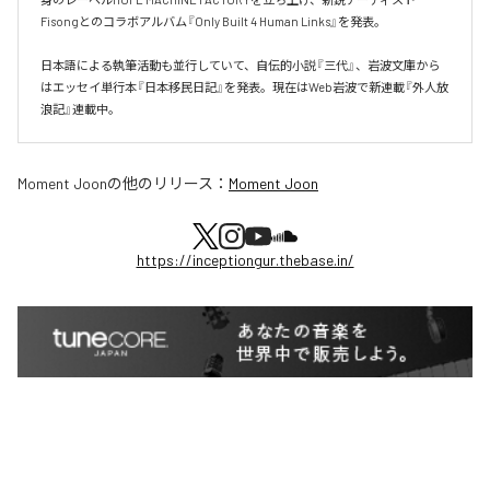
Fisongとのコラボアルバム『Only Built 4 Human Links』を発表。

日本語による執筆活動も並行していて、自伝的小説『三代』、岩波文庫から
はエッセイ単行本『日本移民日記』を発表。現在はWeb岩波で新連載『外人放
浪記』連載中。
Moment Joon
の他のリリース：
Moment Joon
https://inceptiongur.thebase.in/