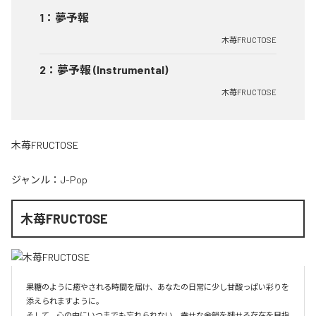
1
：
夢予報
木苺FRUCTOSE
2
：
夢予報 (Instrumental)
木苺FRUCTOSE
木苺FRUCTOSE
ジャンル：
J-Pop
木苺FRUCTOSE
果糖のように癒やされる時間を届け、あなたの日常に少し甘酸っぱい彩りを
添えられますように。

そして、心の中にいつまでも忘れられない、幸せな余韻を残せる存在を目指