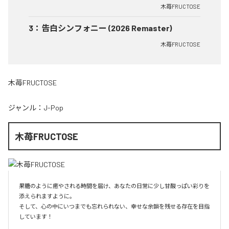
木苺FRUCTOSE
3
：
告白シンフォニー (2026 Remaster)
木苺FRUCTOSE
木苺FRUCTOSE
ジャンル：
J-Pop
木苺FRUCTOSE
果糖のように癒やされる時間を届け、あなたの日常に少し甘酸っぱい彩りを
添えられますように。

そして、心の中にいつまでも忘れられない、幸せな余韻を残せる存在を目指
しています！