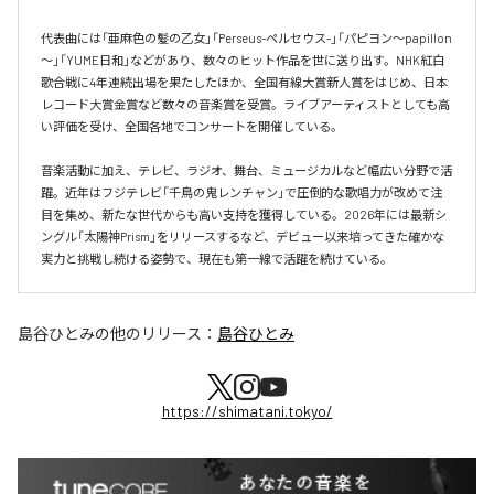
代表曲には「亜麻色の髪の乙女」「Perseus-ペルセウス-」「パピヨン～papillon
～」「YUME日和」などがあり、数々のヒット作品を世に送り出す。NHK紅白
歌合戦に4年連続出場を果たしたほか、全国有線大賞新人賞をはじめ、日本
レコード大賞金賞など数々の音楽賞を受賞。ライブアーティストとしても高
い評価を受け、全国各地でコンサートを開催している。

音楽活動に加え、テレビ、ラジオ、舞台、ミュージカルなど幅広い分野で活
躍。近年はフジテレビ「千鳥の鬼レンチャン」で圧倒的な歌唱力が改めて注
目を集め、新たな世代からも高い支持を獲得している。2026年には最新シ
ングル「太陽神Prism」をリリースするなど、デビュー以来培ってきた確かな
実力と挑戦し続ける姿勢で、現在も第一線で活躍を続けている。
島谷ひとみ
の他のリリース：
島谷ひとみ
https://shimatani.tokyo/