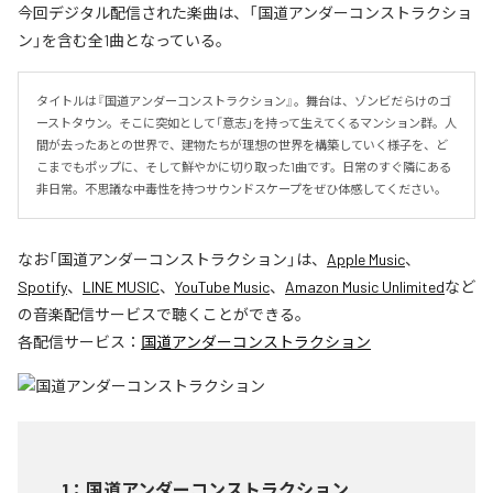
今回デジタル配信された楽曲は、「国道アンダーコンストラクショ
ン」を含む全1曲となっている。
タイトルは『国道アンダーコンストラクション』。舞台は、ゾンビだらけのゴ
ーストタウン。そこに突如として「意志」を持って生えてくるマンション群。人
間が去ったあとの世界で、建物たちが理想の世界を構築していく様子を、ど
こまでもポップに、そして鮮やかに切り取った1曲です。日常のすぐ隣にある
非日常。不思議な中毒性を持つサウンドスケープをぜひ体感してください。
なお「
国道アンダーコンストラクション
」は、
Apple Music
、
Spotify
、
LINE MUSIC
、
YouTube Music
、
Amazon Music Unlimited
など
の音楽配信サービスで聴くことができる。
各配信サービス：
国道アンダーコンストラクション
1
：
国道アンダーコンストラクション