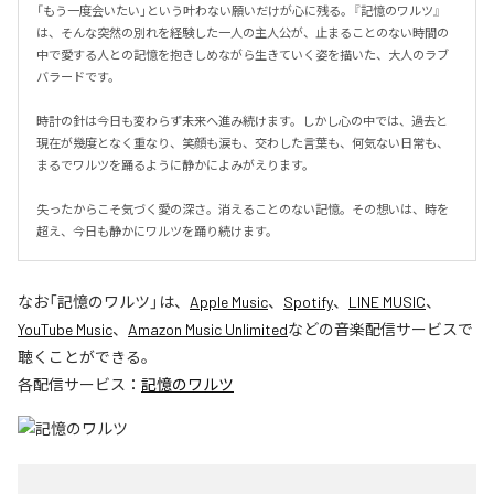
「もう一度会いたい」という叶わない願いだけが心に残る。『記憶のワルツ』
は、そんな突然の別れを経験した一人の主人公が、止まることのない時間の
中で愛する人との記憶を抱きしめながら生きていく姿を描いた、大人のラブ
バラードです。

時計の針は今日も変わらず未来へ進み続けます。しかし心の中では、過去と
現在が幾度となく重なり、笑顔も涙も、交わした言葉も、何気ない日常も、
まるでワルツを踊るように静かによみがえります。

失ったからこそ気づく愛の深さ。消えることのない記憶。その想いは、時を
超え、今日も静かにワルツを踊り続けます。
なお「
記憶のワルツ
」は、
Apple Music
、
Spotify
、
LINE MUSIC
、
YouTube Music
、
Amazon Music Unlimited
などの音楽配信サービスで
聴くことができる。
各配信サービス：
記憶のワルツ