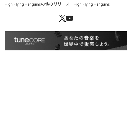
High Flying Penguins
の他のリリース：
High Flying Penguins