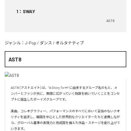
1
：
SWAY
AST8
ジャンル：
J-Pop
/
ダンス
/
オルタナティブ
AST8
AST8（アストエイト）は、“A Story To ∞” に由来するグループ名のもと、メ
ンバーとファンが共に、無限に広がっていく物語を紡いでいくことをコンセ
プトに誕生したボーイズグループです。

楽曲、コレオグラフィー、パフォーマンスのすべてにおいて妥協のないクオ
リティを追求し、韓国を中心とした世界的なクリエイターたちと連携しなが
ら、グローバル基準の表現力と完成度を備えた作品・ステージを創り上げて
いきます。
