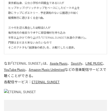
東京都出身、公立小学校の同級生である3人が

ヒップホップ/グリッチホップをベースにしたビートの上を

歌にラップにポエトリー…予定調和のない公園遊びの如く

縦横無尽に遊びまくる全11曲。

三十代を迎え再会した幼馴染3人が

毎月地元の格安カラオケに録音機材を持ち込み

半年以上かけて作り上げた「ETERNAL SUNSET(永遠の夕焼け)」。

門限はまだまだ来ないみたいなので

そこのアナタも「放課後の続き」を、お暇でしたら是非。
なお「
ETERNAL SUNSET
」は、
Apple Music
、
Spotify
、
LINE MUSIC
、
YouTube Music
、
Amazon Music Unlimited
などの音楽配信サービスで
聴くことができる。
各配信サービス：
ETERNAL SUNSET