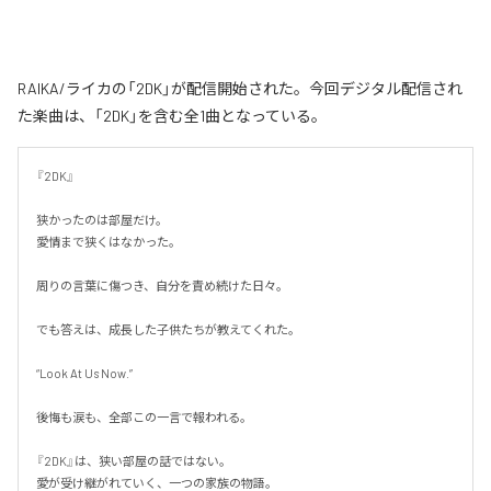
RAIKA/ライカの「2DK」が配信開始された。今回デジタル配信され
た楽曲は、「2DK」を含む全1曲となっている。
『2DK』

狭かったのは部屋だけ。

愛情まで狭くはなかった。

周りの言葉に傷つき、自分を責め続けた日々。

でも答えは、成長した子供たちが教えてくれた。

“Look At Us Now.”

後悔も涙も、全部この一言で報われる。

『2DK』は、狭い部屋の話ではない。

愛が受け継がれていく、一つの家族の物語。