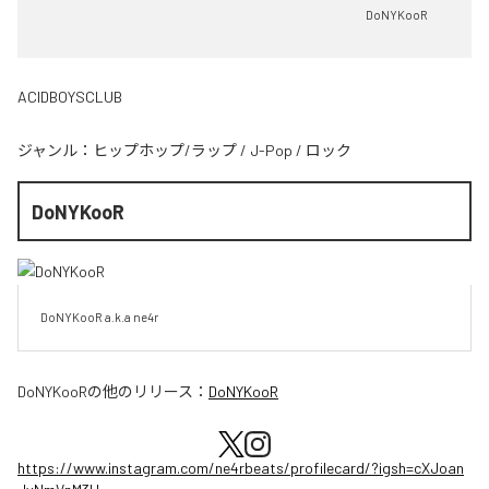
DoNYKooR
ACIDBOYSCLUB
ジャンル：
ヒップホップ/ラップ
/
J-Pop
/
ロック
DoNYKooR
DoNYKooR a.k.a ne4r
DoNYKooR
の他のリリース：
DoNYKooR
https://www.instagram.com/ne4rbeats/profilecard/?igsh=cXJoan