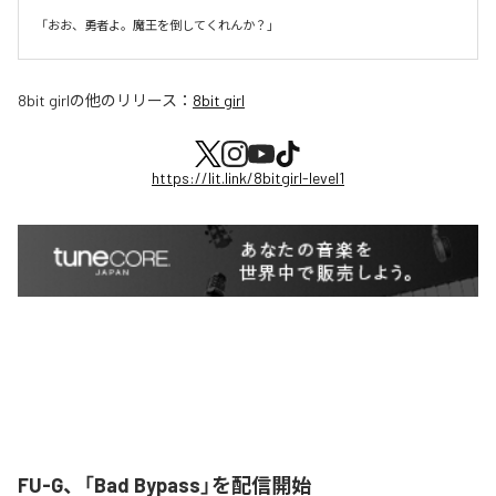
8bit girl
の他のリリース：
8bit girl
https://lit.link/8bitgirl-level1
FU-G、「Bad Bypass」を配信開始