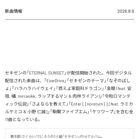
新曲情報
2026.8.9
セキゼンの「ETERNAL SUNSET」が配信開始された。今回デジタル
配信された楽曲は、「EverDrive」「セキゼンのテーマ」「なぞのばし
ょ」「ハラハラハイウェイ」「燃えよ家庭科ドラゴン」「金眼 (feat. 安
穏, 嘯, mirrasikk, ラップするマン & 肉林ライアン)」「令和ロマンテ
ィック伝説」「さよならを教えて」「Enter [ [noreturn] ] [feat. ラミカ
ルケミコ & 小野 仁誠]」「駒繋ファイブエム」「ケツワープ」を含む全
11曲となっている。
勇太郎/さくらい/でにろうの3人組「セキゼン」の1stアルバム。
