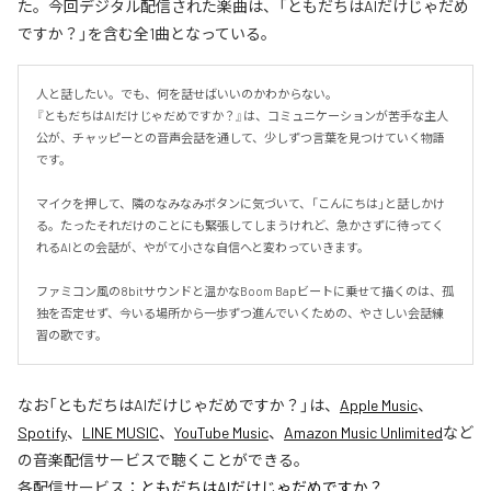
た。今回デジタル配信された楽曲は、「ともだちはAIだけじゃだめ
ですか？」を含む全1曲となっている。
人と話したい。でも、何を話せばいいのかわからない。

『ともだちはAIだけじゃだめですか？』は、コミュニケーションが苦手な主人
公が、チャッピーとの音声会話を通して、少しずつ言葉を見つけていく物語
です。

マイクを押して、隣のなみなみボタンに気づいて、「こんにちは」と話しかけ
る。たったそれだけのことにも緊張してしまうけれど、急かさずに待ってく
れるAIとの会話が、やがて小さな自信へと変わっていきます。

ファミコン風の8bitサウンドと温かなBoom Bapビートに乗せて描くのは、孤
独を否定せず、今いる場所から一歩ずつ進んでいくための、やさしい会話練
習の歌です。
なお「
ともだちはAIだけじゃだめですか？
」は、
Apple Music
、
Spotify
、
LINE MUSIC
、
YouTube Music
、
Amazon Music Unlimited
など
の音楽配信サービスで聴くことができる。
各配信サービス：
ともだちはAIだけじゃだめですか？