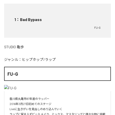
1
：
Bad Bypass
FU-G
STUDIO 亀歩
ジャンル：
ヒップホップ/ラップ
FU-G
香川県丸亀市97年産のラッパー

2016年3月27日初めてのステージ

Liveに生きがいを見出しのめり込んでいく

ラップに留まらずビートメイク、ミックス、マスタリングと様々な物に挑戦