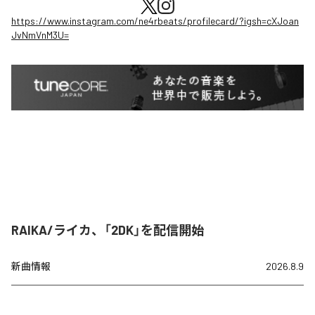
https://www.instagram.com/ne4rbeats/profilecard/?igsh=cXJoan
JvNmVnM3U=
RAIKA/ライカ、「2DK」を配信開始
新曲情報
2026.8.9