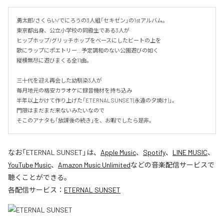
勇太郎/さくらい/でにろうの3人組「セキゼン」の1stアルバム。

東京都出身、公立小学校の同級生である3人が

ヒップホップ/グリッチホップをベースにしたビートの上を

歌にラップにポエトリー…予定調和のない公園遊びの如く

縦横無尽に遊びまくる全11曲。

三十代を迎え再会した幼馴染3人が

毎月地元の格安カラオケに録音機材を持ち込み

半年以上かけて作り上げた「ETERNAL SUNSET(永遠の夕焼け)」。

門限はまだまだ来ないみたいなので

そこのアナタも「放課後の続き」を、お暇でしたら是非。
なお「
ETERNAL SUNSET
」は、
Apple Music
、
Spotify
、
LINE MUSIC
、
YouTube Music
、
Amazon Music Unlimited
などの音楽配信サービスで
聴くことができる。
各配信サービス：
ETERNAL SUNSET