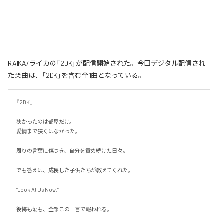
RAIKA/ライカの「2DK」が配信開始された。今回デジタル配信され
た楽曲は、「2DK」を含む全1曲となっている。
『2DK』

狭かったのは部屋だけ。

愛情まで狭くはなかった。

周りの言葉に傷つき、自分を責め続けた日々。

でも答えは、成長した子供たちが教えてくれた。

“Look At Us Now.”

後悔も涙も、全部この一言で報われる。
