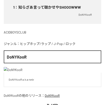
1
：
知らざあ言って聴かせやSHOOOWWW
DoNYKooR
ACIDBOYSCLUB
ジャンル：
ヒップホップ/ラップ
/
J-Pop
/
ロック
DoNYKooR
DoNYKooR a.k.a ne4r
DoNYKooR
の他のリリース：
DoNYKooR