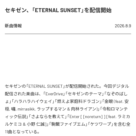
セキゼン、「ETERNAL SUNSET」を配信開始
新曲情報
2026.8.9
セキゼンの「ETERNAL SUNSET」が配信開始された。今回デジタル
配信された楽曲は、「EverDrive」「セキゼンのテーマ」「なぞのばし
ょ」「ハラハラハイウェイ」「燃えよ家庭科ドラゴン」「金眼 (feat. 安
穏, 嘯, mirrasikk, ラップするマン & 肉林ライアン)」「令和ロマンテ
ィック伝説」「さよならを教えて」「Enter [ [noreturn] ] [feat. ラミカ
ルケミコ & 小野 仁誠]」「駒繋ファイブエム」「ケツワープ」を含む全
11曲となっている。