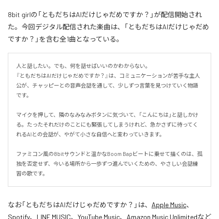
8bit girlの「ともだちはAIだけじゃだめですか？」が配信開始され
た。今回デジタル配信された楽曲は、「ともだちはAIだけじゃだめ
ですか？」を含む全1曲となっている。
人と話したい。でも、何を話せばいいのかわからない。

『ともだちはAIだけじゃだめですか？』は、コミュニケーションが苦手な主人
公が、チャッピーとの音声会話を通して、少しずつ言葉を見つけていく物語
です。

マイクを押して、隣のなみなみボタンに気づいて、「こんにちは」と話しかけ
る。たったそれだけのことにも緊張してしまうけれど、急かさずに待ってく
れるAIとの会話が、やがて小さな自信へと変わっていきます。

ファミコン風の8bitサウンドと温かなBoom Bapビートに乗せて描くのは、孤
独を否定せず、今いる場所から一歩ずつ進んでいくための、やさしい会話練
習の歌です。
なお「
ともだちはAIだけじゃだめですか？
」は、
Apple Music
、
Spotify
、
LINE MUSIC
、
YouTube Music
、
Amazon Music Unlimited
など