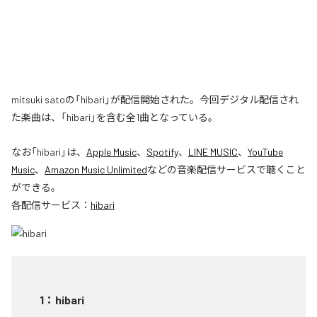
mitsuki satoの「hibari」が配信開始された。今回デジタル配信され
た楽曲は、「hibari」を含む全1曲となっている。
なお「
hibari
」は、
Apple Music
、
Spotify
、
LINE MUSIC
、
YouTube
Music
、
Amazon Music Unlimited
などの音楽配信サービスで聴くこと
ができる。
各配信サービス：
hibari
1
：
hibari