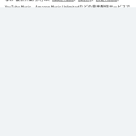
YouTube Music
、
Amazon Music Unlimited
などの音楽配信サービスで
聴くことができる。
各配信サービス：
裏世界案内人
1
：
裏世界案内人
table_1
Caro kissa
ジャンル：
インストゥルメンタル
/
ヒップホップ/ラップ
table_1