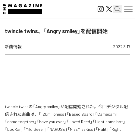
twincle twins、「Angry smiley」を配信開始
新曲情報
2022.3.17
twincle twinsの「Angry smiley」が配信開始された。今回デジタル配
信された楽曲は、「120milioness」「Based Board」「Camecam」
「come together」「have you ever」「Hazed Reed」「Light some bot」
「LooRar」「Mild Seven」「NARUSE」「NissMissKiss」「Palit」「Right