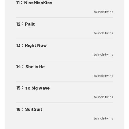
11
：
NissMissKiss
twincle twins
12
：
Palit
twincle twins
13
：
Right Now
twincle twins
14
：
She is He
twincle twins
15
：
so big wave
twincle twins
16
：
SuitSuit
twincle twins