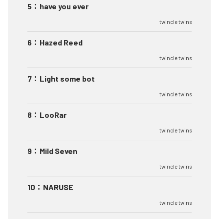
5
：
have you ever
twincle twins
6
：
Hazed Reed
twincle twins
7
：
Light some bot
twincle twins
8
：
LooRar
twincle twins
9
：
Mild Seven
twincle twins
10
：
NARUSE
twincle twins