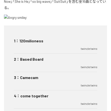
Now」「She is He」「so big wave」「SuitSuit」を含む全16曲となってい
る。
1
：
120milioness
twincle twins
2
：
Based Board
twincle twins
3
：
Camecam
twincle twins
4
：
come together
twincle twins