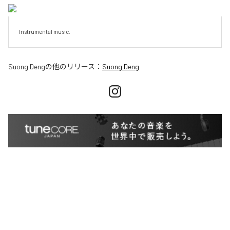
Instrumental music.
Suong Deng
の他のリリース：
Suong Deng