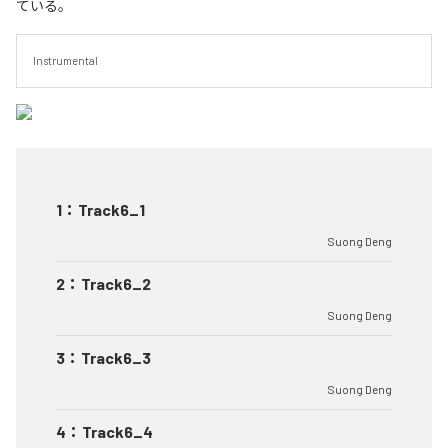
ている。
Instrumental
1
：
Track6_1
Suong Deng
2
：
Track6_2
Suong Deng
3
：
Track6_3
Suong Deng
4
：
Track6_4