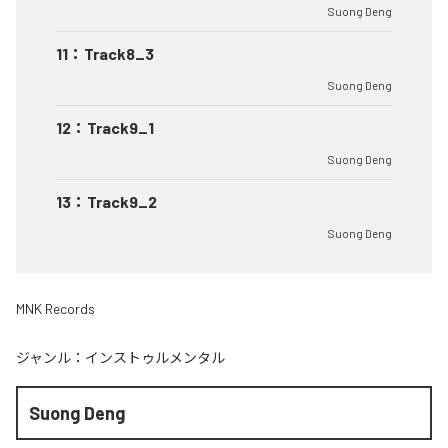
Suong Deng
11
：
Track8_3
Suong Deng
12
：
Track9_1
Suong Deng
13
：
Track9_2
Suong Deng
MNK Records
ジャンル：
インストゥルメンタル
Suong Deng