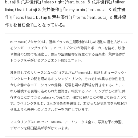
butaji & 荒井優作)」「sleep tight (feat. butaji & 荒井優作)」「silver
lining (feat. butaji & 荒井優作)」「in my brain (feat. butaji & 荒井優
作)」「echo (feat. butaji & 荒井優作)」「forms (feat. butaji & 荒井優
作)」を含む全11曲となっている。
butasaku（ブタサク）は、近年ドラマの主題歌制作はじめ活動の幅を広げてい
るシンガーソングライター、butaji（ブタジ）が歌詞とボーカルを務め、映像
や舞台の分野でも活動し、独自の空間描写を得意とする音楽家、荒井優作が
トラックを手がけるアンビエントR&Bユニット。

満を持してのリリースとなった1stアルバム「forms」は、R&Bとミュージック・
コンクレートの間を埋めるミッシング・リンク。それぞれの異なる特性を生
かした静かなエモーションの爆発、記号を疑い境界線を行き来すること、こ
れら越境する表現に込められた豊潤さ。相反するフィーリングがひと所に共
存することができるbutasakuの音楽は、確かに良いことの報せであるようで
す。ラベリングを拒む、2人の音楽の普遍性は、無かった記憶までをも喚起さ
せるような未来へのノスタルジーを内在しています。

マスタリングはFumitake Tamura、アートワークは全て、写真を平松市聖、
デザインを藤田裕美が手がけています。