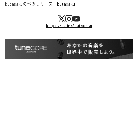
butasaku
の他のリリース：
butasaku
https://lit.link/butasaku