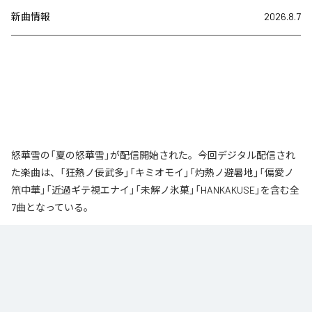
新曲情報
2026.8.7
怒華雪の「夏の怒華雪」が配信開始された。今回デジタル配信され
た楽曲は、「狂熱ノ佞武多」「キミオモイ」「灼熱ノ避暑地」「偏愛ノ
笊中華」「近過ギテ視エナイ」「未解ノ氷菓」「HANKAKUSE」を含む全
7曲となっている。
なお「
夏の怒華雪
」は、
Apple Music
、
Spotify
、
LINE MUSIC
、
YouTube Music
、
Amazon Music Unlimited
などの音楽配信サービスで
聴くことができる。
各配信サービス：
夏の怒華雪