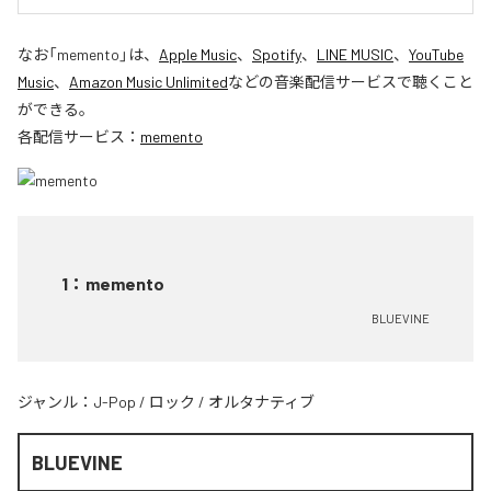
なお「
memento
」は、
Apple Music
、
Spotify
、
LINE MUSIC
、
YouTube
Music
、
Amazon Music Unlimited
などの音楽配信サービスで聴くこと
ができる。
各配信サービス：
memento
1
：
memento
BLUEVINE
ジャンル：
J-Pop
/
ロック
/
オルタナティブ
BLUEVINE