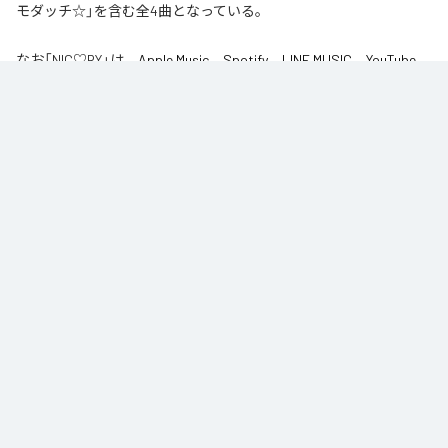
モダッチ☆」を含む全4曲となっている。
なお「
NIC♡RY
」は、
Apple Music
、
Spotify
、
LINE MUSIC
、
YouTube
Music
、
Amazon Music Unlimited
などの音楽配信サービスで聴くこと
ができる。
各配信サービス：
NIC♡RY
1
：
PEACE
NIC♡RY
2
：
サマグッタイム
NIC♡RY
3
：
踊るニンニコリン