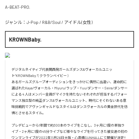
A-BEAT-PRO.
ジャンル：
J-Pop
/
R&B/Soul
/
アイドル(女性)
KROWNBaby.
デジタルネイティブ代表関西発ガールズダンス&ヴォーカルユニッ
ト“KROWNBaby.”( クラウンベイビー ) 

あるガールズグループオーディションをきっかけに偶然に出逢い、運命的に
選ばれたKaya/ヴォーカル・Miyuru/ラップ・Yuu/ダンサー・Seira/ダンサー
による 4 人はメンバー全員がマイクを持たないそれぞれが担当するパフォー
マンス独立型の純正ダンス&ヴォーカルユニット、時代にそぐわないある意
味挑戦的でアヴァンギャルドなスタイルはダンスヴォーカルの黄金世代を彷
彿とさせるスタイル。

プレデビューから1年間で約300本のライブをこなし、3ヶ月に1度の単独ラ
イブ・2ヶ月に1度の45分ライブなど様々なライブを行ってきた彼女達の初の
ワンマンライブが2022年11月26日大阪・心斎橋SUNHALLにて開催が決定!!
