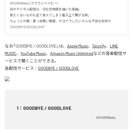
KROWNBaby.(クラウンベイビー)

初のデジタル配信は、切な恋物語を描いた楽曲。

見たくないものも全て見えてしまう電子上で繋がる絆。

ちょっとの嘘・素っ気無い態度、サヨナラしたいそんな不安な気持ち

“GOODBYE/GOODLOVE”
なお「
GOODBYE / GOODLOVE
」は、
Apple Music
、
Spotify
、
LINE
MUSIC
、
YouTube Music
、
Amazon Music Unlimited
などの音楽配信サ
ービスで聴くことができる。
各配信サービス：
GOODBYE / GOODLOVE
1
：
GOODBYE / GOODLOVE
KROWNBaby.