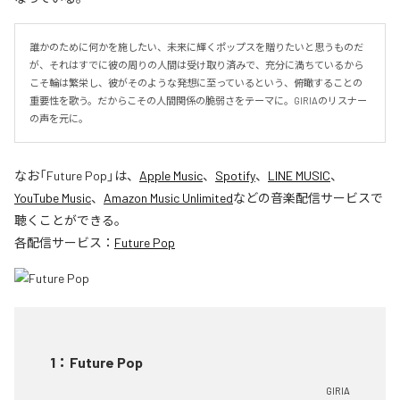
誰かのために何かを施したい、未来に輝くポップスを贈りたいと思うものだ
が、それはすでに彼の周りの人間は受け取り済みで、充分に満ちているから
こそ輪は繁栄し、彼がそのような発想に至っているという、俯瞰することの
重要性を歌う。だからこその人間関係の脆弱さをテーマに。GIRIAのリスナー
の声を元に。
なお「
Future Pop
」は、
Apple Music
、
Spotify
、
LINE MUSIC
、
YouTube Music
、
Amazon Music Unlimited
などの音楽配信サービスで
聴くことができる。
各配信サービス：
Future Pop
1
：
Future Pop
GIRIA