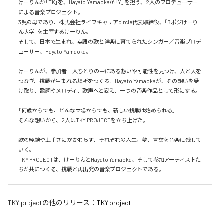
けーりんが「TK」を、Hayato Yamaokaが「Y」を担う、2人のプロデューサー
による音楽プロジェクト。

3児の母であり、株式会社ライフキャリアcircle代表取締役、「Bポジけーり
ん大学」を主宰するけーりん。

そして、日本で生まれ、英語の歌と洋楽に育てられたシンガー／音楽プロデ
ューサー、Hayato Yamaoka。

けーりんが、参加者一人ひとりの中にある想いや可能性を見つけ、人と人を
つなぎ、挑戦が生まれる場所をつくる。Hayato Yamaokaが、その想いを受
け取り、歌詞やメロディ、歌声へと変え、一つの音楽作品として形にする。

「何歳からでも、どんな立場からでも、新しい挑戦は始められる」

そんな想いから、2人はTKY PROJECTを立ち上げた。

歌の経験や上手さにかかわらず、それぞれの人生、夢、言葉を音楽に残して
いく。

TKY PROJECTは、けーりんとHayato Yamaoka、そして参加アーティストた
ちが共につくる、挑戦と再出発の音楽プロジェクトである。
TKY project
の他のリリース：
TKY project