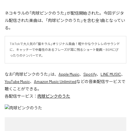
ネコキラルの「肉球ピンクのうた」が配信開始された。今回デジタ
ル配信された楽曲は、「肉球ピンクのうた」を含む全1曲となってい
る。
TikTokで大人気の「猫キラル」オリジナル楽曲！軽やかなウクレレのサウンド
に、キャッチーで中毒性のあるフレーズが耳に残るショート動画・BGMにぴ
ったりのナンバーです。
なお「
肉球ピンクのうた
」は、
Apple Music
、
Spotify
、
LINE MUSIC
、
YouTube Music
、
Amazon Music Unlimited
などの音楽配信サービスで
聴くことができる。
各配信サービス：
肉球ピンクのうた