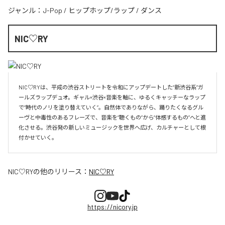
ジャンル：
J-Pop
/
ヒップホップ/ラップ
/
ダンス
NIC♡RY
NIC♡RYは、平成の渋谷ストリートを令和にアップデートした“新渋谷系”ガ
ールズラップデュオ。ギャル×渋谷×音楽を軸に、ゆるくキャッチーなラップ
で“時代のノリを塗り替えていく”。自然体でありながら、踊りたくなるグル
ーヴと中毒性のあるフレーズで、音楽を“聴くもの”から“体感するもの”へと進
化させる。渋谷発の新しいミュージックを世界へ広げ、カルチャーとして根
付かせていく。
NIC♡RY
の他のリリース：
NIC♡RY
https://nicory.jp