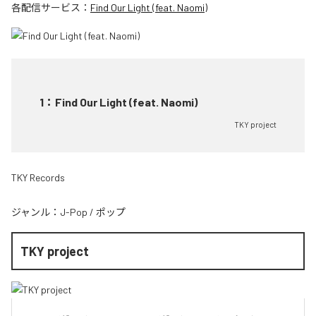
各配信サービス：
Find Our Light (feat. Naomi)
1
：
Find Our Light (feat. Naomi)
TKY project
TKY Records
ジャンル：
J-Pop
/
ポップ
TKY project