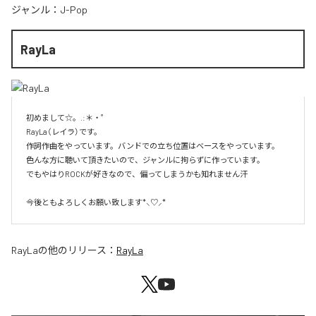
ジャンル：
J-Pop
RayLa
初めまして☆。.:＊・゜

RayLa（レイラ）です。

作詞作曲をやっています。バンドでの立ち位置はベースをやっています。

色んな方に聴いて頂きたいので、ジャンルに拘らずに作っています。

でもやはりROCKが好きなので、偏ってしまうかも知れません汗

今後ともよろしくお願い致します*⸜♡⸝*
RayLa
の他のリリース：
RayLa