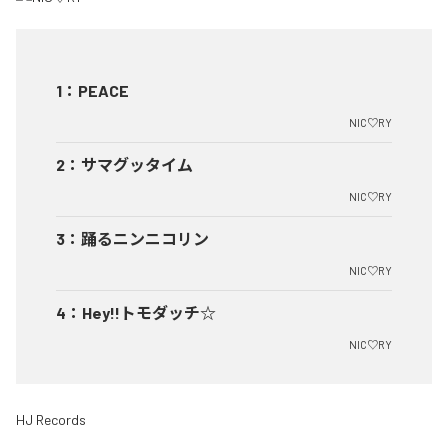
1
：
PEACE
NIC♡RY
2
：
サマグッタイム
NIC♡RY
3
：
踊るニンニコリン
NIC♡RY
4
：
Hey!!トモダッチ☆
NIC♡RY
HJ Records