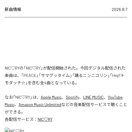
新曲情報
2026.8.7
NIC♡RYの「NIC♡RY」が配信開始された。今回デジタル配信された
楽曲は、「PEACE」「サマグッタイム」「踊るニンニコリン」「Hey!!ト
モダッチ☆」を含む全4曲となっている。
なお「
NIC♡RY
」は、
Apple Music
、
Spotify
、
LINE MUSIC
、
YouTube
Music
、
Amazon Music Unlimited
などの音楽配信サービスで聴くこと
ができる。
各配信サービス：
NIC♡RY