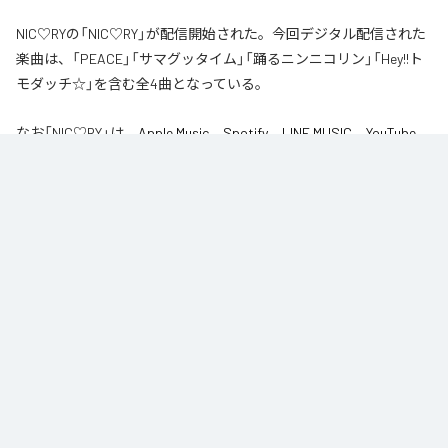
NIC♡RYの「NIC♡RY」が配信開始された。今回デジタル配信された
楽曲は、「PEACE」「サマグッタイム」「踊るニンニコリン」「Hey!!ト
モダッチ☆」を含む全4曲となっている。
なお「
NIC♡RY
」は、
Apple Music
、
Spotify
、
LINE MUSIC
、
YouTube
Music
、
Amazon Music Unlimited
などの音楽配信サービスで聴くこと
ができる。
各配信サービス：
NIC♡RY
1
：
PEACE
NIC♡RY
2
：
サマグッタイム
NIC♡RY