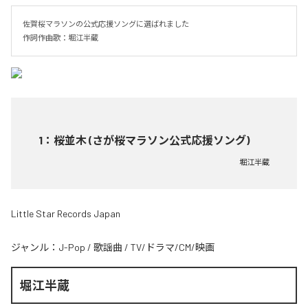
佐賀桜マラソンの公式応援ソングに選ばれました

作詞作曲歌：堀江半蔵
1
：
桜並木 (さが桜マラソン公式応援ソング)
堀江半蔵
Little Star Records Japan
ジャンル：
J-Pop
/
歌謡曲
/
TV/ドラマ/CM/映画
堀江半蔵