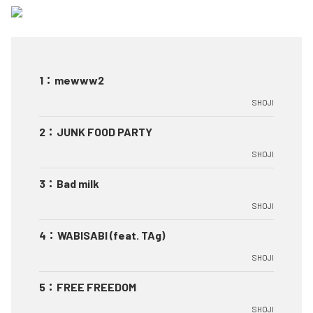
1
：
mewww2
SHOJI
2
：
JUNK FOOD PARTY
SHOJI
3
：
Bad milk
SHOJI
4
：
WABISABI (feat. TAg)
SHOJI
5
：
FREE FREEDOM
SHOJI