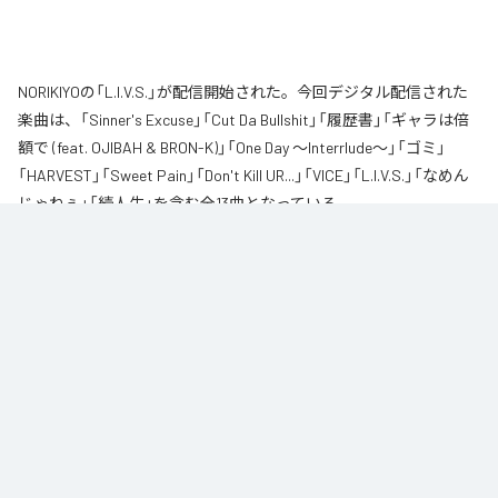
NORIKIYOの「L.I.V.S.」が配信開始された。今回デジタル配信された
楽曲は、「Sinner's Excuse」「Cut Da Bullshit」「履歴書」「ギャラは倍
額で (feat. OJIBAH & BRON-K)」「One Day ～Interrlude～」「ゴミ」
「HARVEST」「Sweet Pain」「Don't Kill UR...」「VICE」「L.I.V.S.」「なめん
じゃねぇ」「続人生」を含む全13曲となっている。
自身が難病に罹患し、自分のこれまでの人生と未来を改めて考え直したタイ
ミングに「Life Is Very Short」をテーマに制作されたアルバム。タイトルの
「L.I.V.S.」はLife Is Very Shortの頭文字を取ったものである。今作は本来、
NORIKIYOが収監中にリリースされる予定だった作品であり、予定より早く出
所が叶った為、お蔵入りになりそうだったが聴きたいと言うファンの声に応
える形でリリースが決定したキャリア12枚目のアルバムとなってる。
なお「
L.I.V.S.
」は、
Apple Music
、
Spotify
、
LINE MUSIC
、
YouTube
Music
、
Amazon Music Unlimited
などの音楽配信サービスで聴くこと