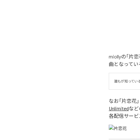
miollyの
曲となってい
誰もが知ってい
なお「
片恋花
Unlimited
など
各配信サービ