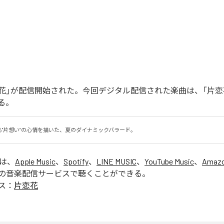
「片恋花」が配信開始された。今回デジタル配信された楽曲は、「片恋
る。
る"片想い”の心情を描いた、夏のダイナミックバラード。
」は、
Apple Music
、
Spotify
、
LINE MUSIC
、
YouTube Music
、
Amazo
の音楽配信サービスで聴くことができる。
ス：
片恋花