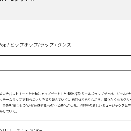
Pop
/
ヒップホップ/ラップ
/
ダンス
、平成の渋谷ストリートを令和にアップデートした“新渋谷系”ガールズラップデュオ。ギャル×渋
ッチーなラップで“時代のノリを塗り替えていく”。自然体でありながら、踊りたくなるグル
、音楽を“聴くもの”から“体感するもの”へと進化させる。渋谷発の新しいミュージックを世
かせていく。
のリリース：
NIC♡RY