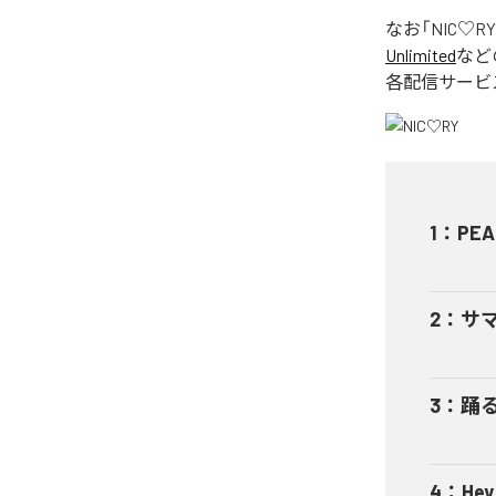
なお「
NIC♡RY
Unlimited
など
各配信サービ
1
：
PEA
2
：
サ
3
：
踊
4
：
He