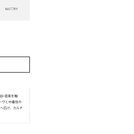
NIC♡RY
谷×音楽を軸
ーヴと中毒性の
界へ広げ、カルチ