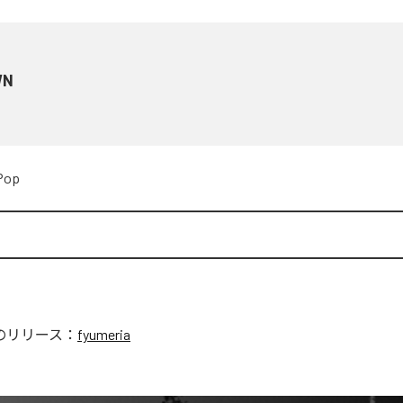
WN
Pop
のリリース：
fyumeria