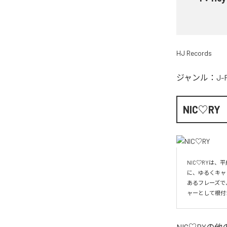
HJ Records
ジャンル：
J-
NIC♡RY
NIC♡RYは
に、ゆるくキャ
あるフレーズで
ャーとして根付
NIC♡RY
の他