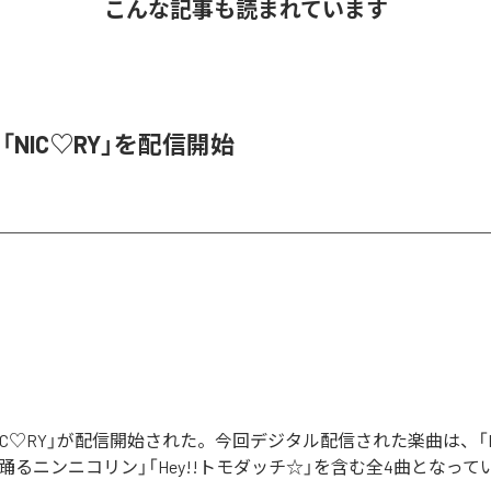
こんな記事も読まれています
、「NIC♡RY」を配信開始
「NIC♡RY」が配信開始された。今回デジタル配信された楽曲は、「P
踊るニンニコリン」「Hey!!トモダッチ☆」を含む全4曲となって