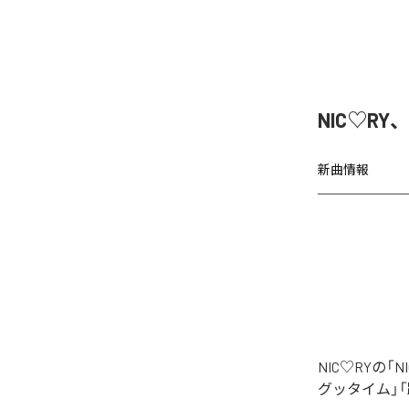
NIC♡RY
新曲情報
NIC♡RYの
グッタイム」「