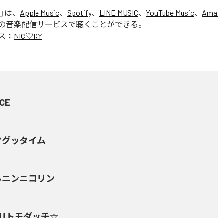
」は、
Apple Music
、
Spotify
、
LINE MUSIC
、
YouTube Music
、
Amaz
の音楽配信サービスで聴くことができる。
ス：
NIC♡RY
CE
マグッタイム
るニンニコリン
y!!トモダッチ☆