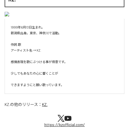
1999年6月13日生まれ。

新潟県出身。東京、神奈川で活動。

作詞.歌

アーティスト名 → KZ.

感情表現を歌にぶつける事が得意です。

少しでもあなたの心に響くことが

KZ.
の他のリリース：
KZ.
https://kzofficial.com/