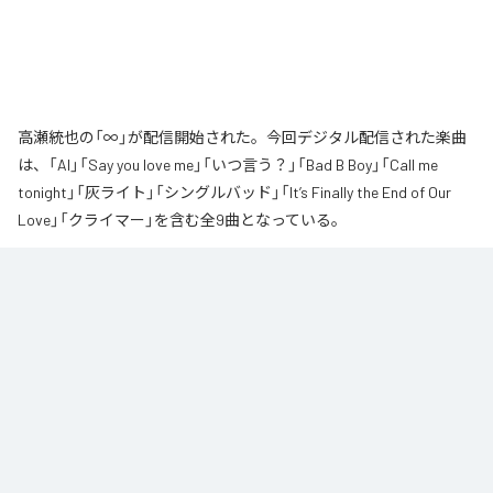
高瀬統也の「∞」が配信開始された。今回デジタル配信された楽曲
は、「AI」「Say you love me」「いつ言う？」「Bad B Boy」「Call me
tonight」「灰ライト」「シングルバッド」「It’s Finally the End of Our
Love」「クライマー」を含む全9曲となっている。
なお「
∞
」は、
Apple Music
、
Spotify
、
LINE MUSIC
、
YouTube Music
、
Amazon Music Unlimited
などの音楽配信サービスで聴くことができ
る。
各配信サービス：
∞