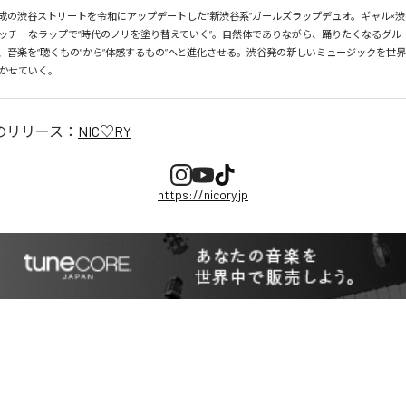
、平成の渋谷ストリートを令和にアップデートした“新渋谷系”ガールズラップデュオ。ギャル×渋
ッチーなラップで“時代のノリを塗り替えていく”。自然体でありながら、踊りたくなるグル
、音楽を“聴くもの”から“体感するもの”へと進化させる。渋谷発の新しいミュージックを世
かせていく。
のリリース：
NIC♡RY
https://nicory.jp