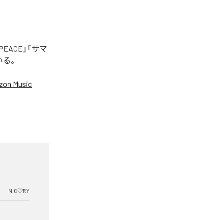
EACE」「サマ
いる。
on Music
NIC♡RY