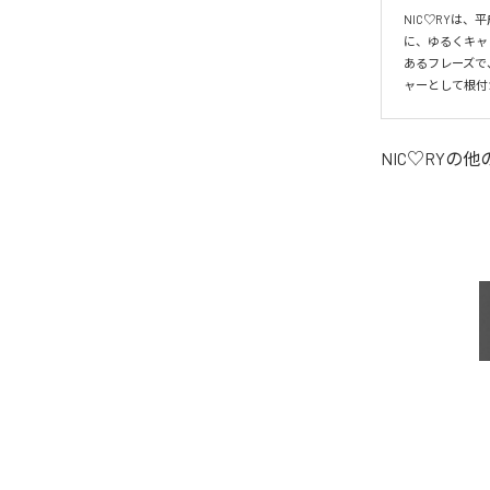
NIC♡RYは
に、ゆるくキャ
あるフレーズで
ャーとして根付
NIC♡RY
の他