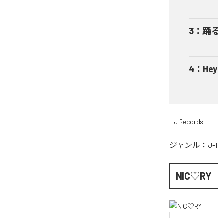
3
：
踊
4
：
He
HJ Records
ジャンル：
J-
NIC♡RY