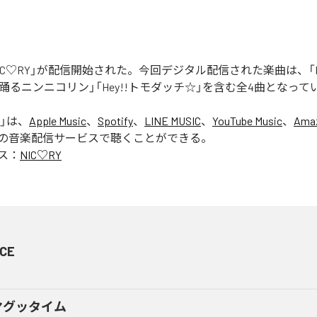
「NIC♡RY」が配信開始された。今回デジタル配信された楽曲は、「P
踊るニンニコリン」「Hey!!トモダッチ☆」を含む全4曲となって
」は、
Apple Music
、
Spotify
、
LINE MUSIC
、
YouTube Music
、
Amaz
の音楽配信サービスで聴くことができる。
ス：
NIC♡RY
CE
マグッタイム