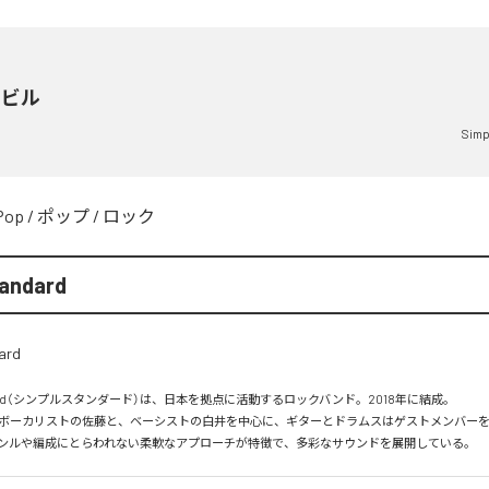
層ビル
Simp
Pop
/
ポップ
/
ロック
tandard
tandard（シンプルスタンダード）は、日本を拠点に活動するロックバンド。2018年に結成。

ボーカリストの佐藤と、ベーシストの白井を中心に、ギターとドラムスはゲストメンバー
ンルや編成にとらわれない柔軟なアプローチが特徴で、多彩なサウンドを展開している。