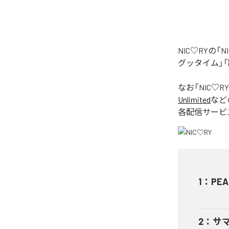
NIC♡RYの
グッタイム」「
なお「
NIC♡RY
Unlimited
など
各配信サービ
1
：
PEA
2
：
サ