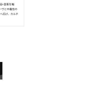
谷×音楽を軸
ーヴと中毒性の
界へ広げ、カルチ