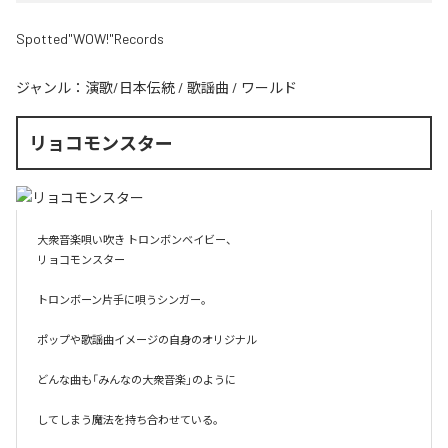
Spotted"WOW!"Records
ジャンル：
演歌/日本伝統
/
歌謡曲
/
ワールド
リョコモンスター
大衆音楽唄い吹き トロンボンベイビー、

リョコモンスター

トロンボーン片手に唄うシンガー。

ポップや歌謡曲イメージの自身のオリジナル

どんな曲も「みんなの大衆音楽」のように

してしまう魔法を持ち合わせている。
