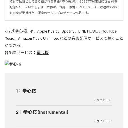
技界で伝説として語り継がれる名曲『拳心桜』を、2026年7月末日に世界同時
配信リリースいたします。本作は、作詞・作曲・プロデュース・歌唱のすべて
を自身が手掛けた、渾身のセルフプロデュース作品です。
なお「
拳心桜
」は、
Apple Music
、
Spotify
、
LINE MUSIC
、
YouTube
Music
、
Amazon Music Unlimited
などの音楽配信サービスで聴くこと
ができる。
各配信サービス：
拳心桜
1
：
拳心桜
アクビトモミ
2
：
拳心桜 (Instrumental)
アクビトモミ