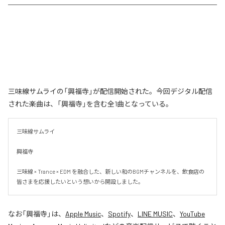
三味線サムライの「興福寺」が配信開始された。今回デジタル配信
された楽曲は、「興福寺」を含む全1曲となっている。
三味線サムライ

興福寺

三味線 × Trance × EDM を融合した、新しい和のBGMチャンネルを、飲食店の
皆さまを応援したいという想いから開設しました。
なお「
興福寺
」は、
Apple Music
、
Spotify
、
LINE MUSIC
、
YouTube