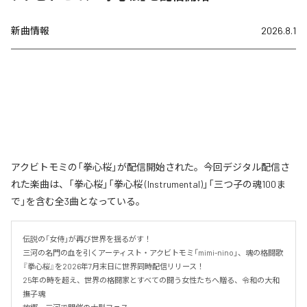
新曲情報
2026.8.1
アクビトモミの「拳心桜」が配信開始された。今回デジタル配信さ
れた楽曲は、「拳心桜」「拳心桜 (Instrumental)」「三つ子の魂100ま
で」を含む全3曲となっている。
伝説の「女侍」が再び世界を揺るがす！

三河の名門の血を引くアーティスト・アクビトモミ「mimi-nino」、魂の格闘歌
『拳心桜』を2026年7月末日に世界同時配信リリース！

25年の時を超え、世界の格闘家とすべての闘う女性たちへ贈る、令和の大和
撫子魂
