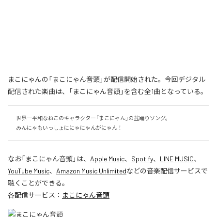
まこにゃんの「まこにゃん音頭」が配信開始された。今回デジタル
配信された楽曲は、「まこにゃん音頭」を含む全1曲となっている。
世界一平和なねこのキャラクター「まこにゃん」の盆踊りソング。

みんにゃもいっしょににゃにゃんがにゃん！
なお「
まこにゃん音頭
」は、
Apple Music
、
Spotify
、
LINE MUSIC
、
YouTube Music
、
Amazon Music Unlimited
などの音楽配信サービスで
聴くことができる。
各配信サービス：
まこにゃん音頭