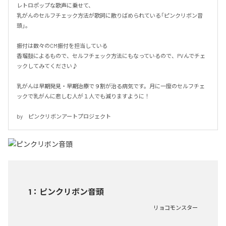
レトロポップな歌声に乗せて、

乳がんのセルフチェック方法が歌詞に散りばめられている「ピンクリボン音
頭」。

振付は数々のCM振付を担当している

香瑠鼓によるもので、セルフチェック方法にもなっているので、PVんでチェ
ックしてみてください♪

乳がんは早期発見・早期治療で９割が治る病気です。月に一度のセルフチェ
ックで乳がんに悲しむ人が１人でも減りますように！

by　ピンクリボンアートプロジェクト
1
：
ピンクリボン音頭
リョコモンスター