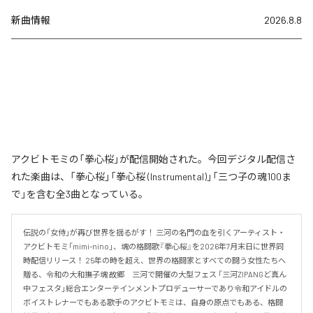
新曲情報
2026.8.8
アクビトモミの「拳心桜」が配信開始された。今回デジタル配信さ
れた楽曲は、「拳心桜」「拳心桜 (Instrumental)」「三つ子の魂100ま
で」を含む全3曲となっている。
伝説の「女侍」が再び世界を揺るがす！ 三河の名門の血を引くアーティスト・
アクビトモミ「mimi-nino」、魂の格闘歌『拳心桜』を2026年7月末日に世界同
時配信リリース！ 25年の時を超え、世界の格闘家とすべての闘う女性たちへ
贈る、令和の大和撫子魂 故郷　三河で開催の大型フェス 「三河ZIPANGど真ん
中フェスタ」総合エンターテインメントプロデューサーであり令和アイドルの
ボイストレナーでもある歌手のアクビトモミは、自身の原点でもある、格闘