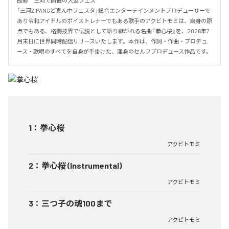
故郷　三河で開催の大型フェス

「三河ZIPANGど真ん中フェスタ」総合エンターテインメントプロデューサーで
あり令和アイドルのボイストレナーでもある歌手のアクビトモミは、自身の原
点でもある、格闘技界で伝説として語り継がれる名曲『拳心桜』を、2026年7
月末日に世界同時配信リリースいたします。本作は、作詞・作曲・プロデュ
ース・歌唱のすべてを自身が手掛けた、渾身のセルフプロデュース作品です。
1
：
拳心桜
アクビトモミ
2
：
拳心桜 (Instrumental)
アクビトモミ
3
：
三つ子の魂100まで
アクビトモミ