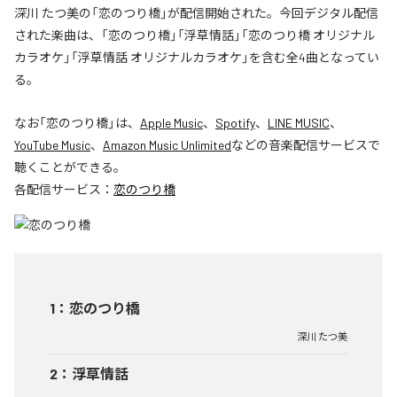
深川 たつ美の「恋のつり橋」が配信開始された。今回デジタル配信
された楽曲は、「恋のつり橋」「浮草情話」「恋のつり橋 オリジナル
カラオケ」「浮草情話 オリジナルカラオケ」を含む全4曲となってい
る。
なお「
恋のつり橋
」は、
Apple Music
、
Spotify
、
LINE MUSIC
、
YouTube Music
、
Amazon Music Unlimited
などの音楽配信サービスで
聴くことができる。
各配信サービス：
恋のつり橋
1
：
恋のつり橋
深川 たつ美
2
：
浮草情話