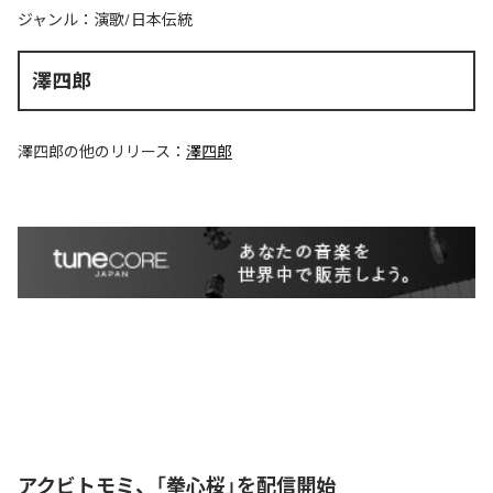
ジャンル：
演歌/日本伝統
澤四郎
澤四郎
の他のリリース：
澤四郎
アクビトモミ、「拳心桜」を配信開始