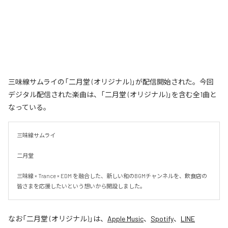
三味線サムライの「二月堂 (オリジナル)」が配信開始された。今回
デジタル配信された楽曲は、「二月堂 (オリジナル)」を含む全1曲と
なっている。
三味線サムライ

二月堂

三味線 × Trance × EDM を融合した、新しい和のBGMチャンネルを、飲食店の
皆さまを応援したいという想いから開設しました。
なお「
二月堂 (オリジナル)
」は、
Apple Music
、
Spotify
、
LINE