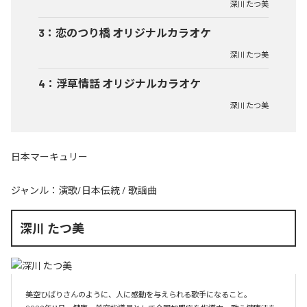
深川 たつ美
3
：
恋のつり橋 オリジナルカラオケ
深川 たつ美
4
：
浮草情話 オリジナルカラオケ
深川 たつ美
日本マーキュリー
ジャンル：
演歌/日本伝統
/
歌謡曲
深川 たつ美
美空ひばりさんのように、人に感動を与えられる歌手になること。
