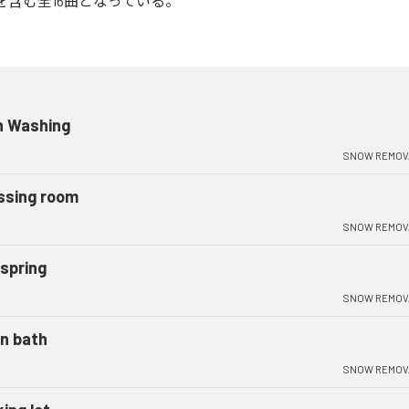
all」を含む全16曲となっている。
h Washing
SNOW REMOV
ssing room
SNOW REMOV
 spring
SNOW REMOV
n bath
SNOW REMOV