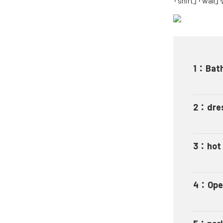
「shirt」「w
1
：
Bat
2
：
dre
3
：
hot
4
：
Ope