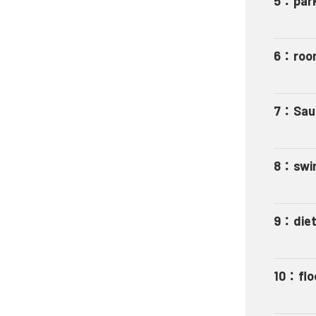
5
：
park
6
：
roo
7
：
Sau
8
：
swi
9
：
die
10
：
flo