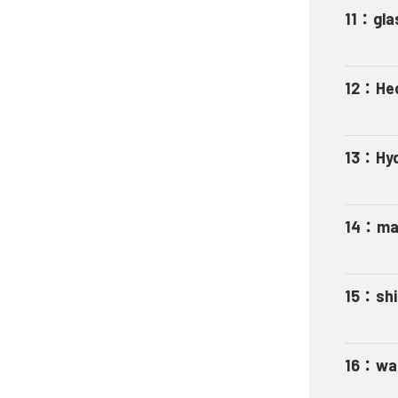
11
：
gla
12
：
He
13
：
Hy
14
：
ma
15
：
shi
16
：
wal