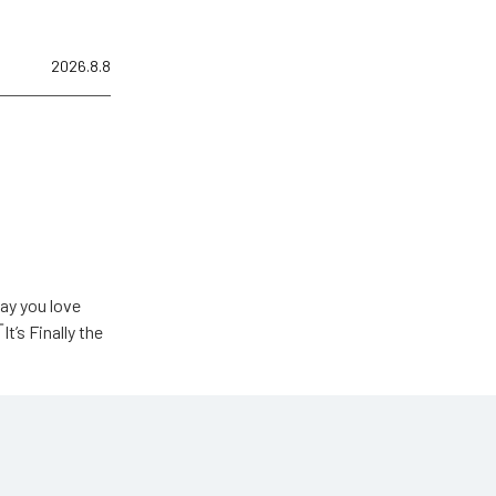
2026.8.8
u love
Finally the
ic Unlimited