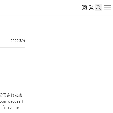
2022.3.14
タル配信された楽
room Jacuzzi」
n」「machine」