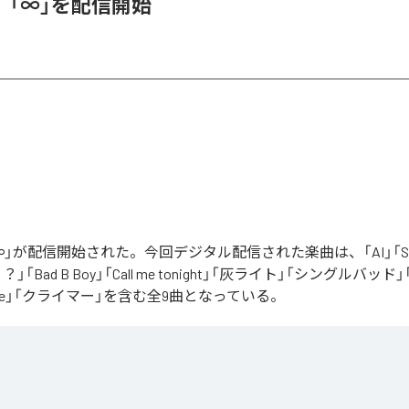
、「∞」を配信開始
」が配信開始された。今回デジタル配信された楽曲は、「AI」「Say yo
「Bad B Boy」「Call me tonight」「灰ライト」「シングルバッド」「It’s 
ur Love」「クライマー」を含む全9曲となっている。
Apple Music
、
Spotify
、
LINE MUSIC
、
YouTube Music
、
Amazon Mus
信サービスで聴くことができる。
ス：
∞