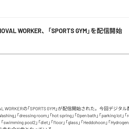
MOVAL WORKER、「SPORTS GYM」を配信開始
OVAL WORKERの「SPORTS GYM」が配信開始された。今回デジ
hing」「dressing room」「hot spring」「Open bath」「parking lot」「
「swimming pool2」「diet」「floor」「glass」「Heddohoon」「Hydroge