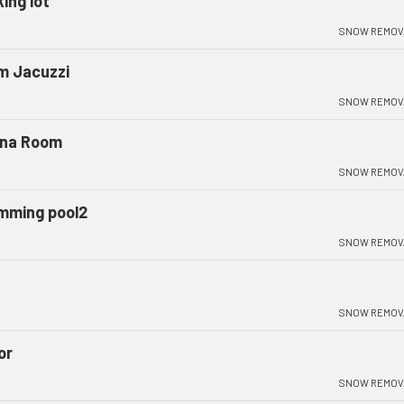
ing lot
SNOW REMOV
m Jacuzzi
SNOW REMOV
na Room
SNOW REMOV
mming pool2
SNOW REMOV
t
SNOW REMOV
or
SNOW REMOV