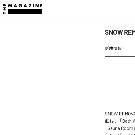
SNOW RE
新曲情報
SNOW REM
曲は、「Bath Was
「Sauna Room」