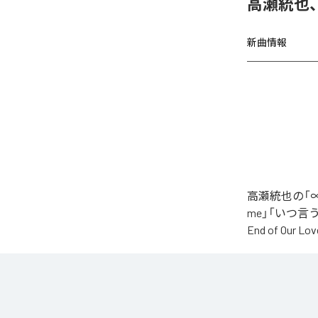
高瀬統也
新曲情報
高瀬統也の「∞
me」「いつ言う？」
End of O
なお「
∞
」は、
などの音楽配
各配信サービ