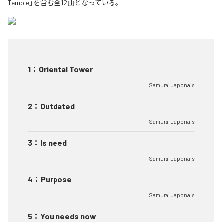
Temple」を含む全12曲となっている。
1
：
Oriental Tower
Samurai Japonais
2
：
Outdated
Samurai Japonais
3
：
Is need
Samurai Japonais
4
：
Purpose
Samurai Japonais
5
：
You needs now