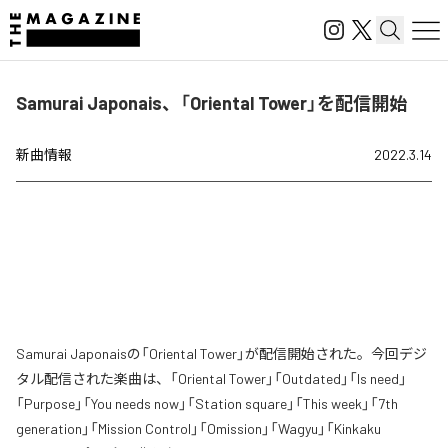
Samurai Japonais、「Oriental Tower」を配信開始
新曲情報
2022.3.14
Samurai Japonaisの「Oriental Tower」が配信開始された。今回デジ
タル配信された楽曲は、「Oriental Tower」「Outdated」「Is need」
「Purpose」「You needs now」「Station square」「This week」「7th
generation」「Mission Control」「Omission」「Wagyu」「Kinkaku