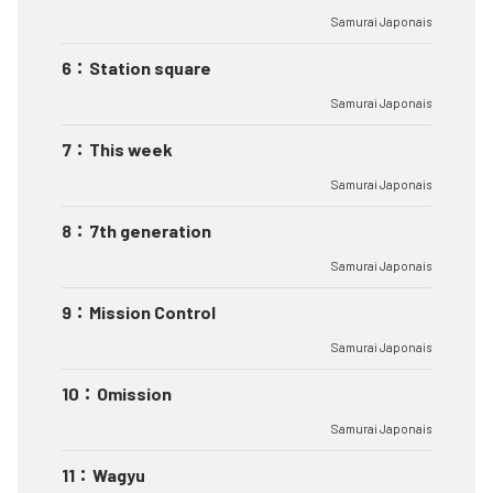
Samurai Japonais
6
：
Station square
Samurai Japonais
7
：
This week
Samurai Japonais
8
：
7th generation
Samurai Japonais
9
：
Mission Control
Samurai Japonais
10
：
Omission
Samurai Japonais
11
：
Wagyu