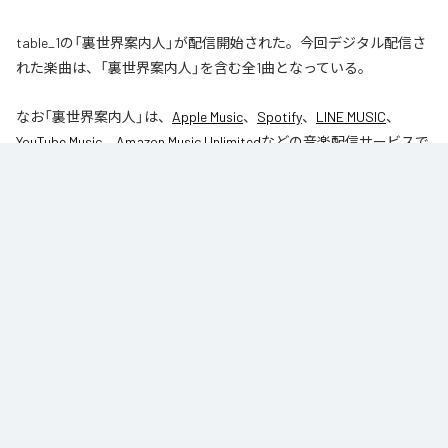
table_1の「裏世界案内人」が配信開始された。今回デジタル配信さ
れた楽曲は、「裏世界案内人」を含む全1曲となっている。
なお「
裏世界案内人
」は、
Apple Music
、
Spotify
、
LINE MUSIC
、
YouTube Music
、
Amazon Music Unlimited
などの音楽配信サービスで
聴くことができる。
各配信サービス：
裏世界案内人
1
：
裏世界案内人
table_1
Caro kissa