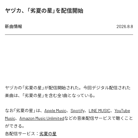
ヤヅカ、「劣夏の星」を配信開始
新曲情報
2026.8.8
ヤヅカの「劣夏の星」が配信開始された。今回デジタル配信された
楽曲は、「劣夏の星」を含む全1曲となっている。
なお「
劣夏の星
」は、
Apple Music
、
Spotify
、
LINE MUSIC
、
YouTube
Music
、
Amazon Music Unlimited
などの音楽配信サービスで聴くこと
ができる。
各配信サービス：
劣夏の星