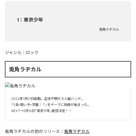
1
：
東京少年
兎角ラヂカル
ジャンル：
ロック
兎角ラヂカル
2022年1月31日始動。正体不明の４人組バンド。

『V系×歌い手×学園！？』をテーマに物語が始まった。

NEXT→3月14日「東京少年」配信決定！！
兎角ラヂカル
の他のリリース：
兎角ラヂカル