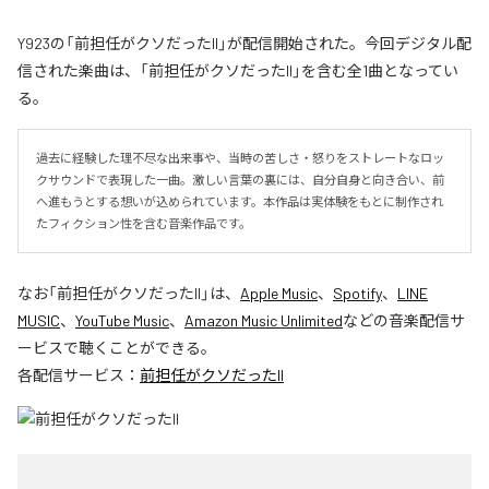
Y923の「前担任がクソだったII」が配信開始された。今回デジタル配
信された楽曲は、「前担任がクソだったII」を含む全1曲となってい
る。
過去に経験した理不尽な出来事や、当時の苦しさ・怒りをストレートなロッ
クサウンドで表現した一曲。激しい言葉の裏には、自分自身と向き合い、前
へ進もうとする想いが込められています。本作品は実体験をもとに制作され
たフィクション性を含む音楽作品です。
なお「
前担任がクソだったII
」は、
Apple Music
、
Spotify
、
LINE
MUSIC
、
YouTube Music
、
Amazon Music Unlimited
などの音楽配信サ
ービスで聴くことができる。
各配信サービス：
前担任がクソだったII