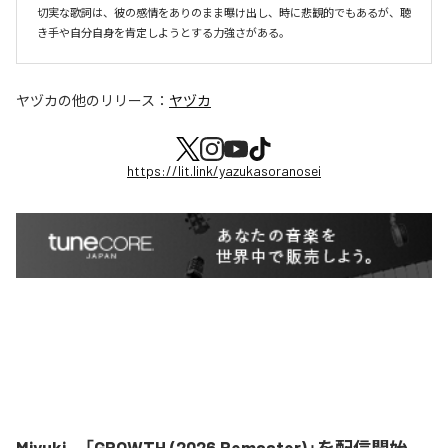
切実な歌詞は、彼の感情をありのまま曝け出し、時に悲観的でもあるが、聴
き手や自分自身を肯定しようとする力強さがある。
ヤヅカ
の他のリリース：
ヤヅカ
https://lit.link/yazukasoranosei
Miyuki、「GROWTH (2026 Remaster)」を配信開始