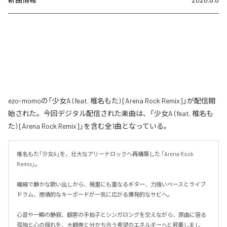
ezo-momoの「少女A (feat. 椎名もた) [Arena Rock Remix]」が配信開
始された。今回デジタル配信された楽曲は、「少女A (feat. 椎名も
た) [Arena Rock Remix]」を含む全1曲となっている。
椎名もた「少女A」を、壮大なアリーナロックへ再構築した 「Arena Rock 
Remix」。

繊細で静かな歌い出しから、幾重にも重なるギター、力強いベースとライブ
ドラム、感情的なキーボードが一気に広がる爆発的なサビへ。

心音や一瞬の静寂、観客の手拍子とシンガロングを交えながら、原曲に宿る
孤独と心の揺れを、大観衆と分かち合う希望のエネルギーへと昇華しまし