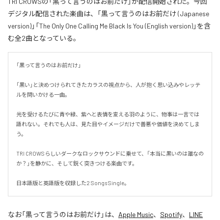
TRI CROWSの「黒って言うのはお前だけ」が配信開始された。今回
デジタル配信された楽曲は、「黒って言うのはお前だけ (Japanese
version)」「The Only One Calling Me Black Is You (English version)」を含
む全2曲となっている。
「黒って言うのはお前だけ」

「黒い」と決めつけられてきたカラスの視点から、人が抱く思い込みやレッテ
ルを問いかける一曲。

光を受けるたびに青や緑、紫へと表情を変える羽のように、物事は一言では
語れない。それでも人は、見た目やイメージだけで善悪や価値を決めてしま
う。

TRI CROWSらしいダークなロックサウンドに乗せて、「本当に黒いのは誰なの
か？」を静かに、そして鋭く突きつける楽曲です。

日本語版と英語版を収録した2 Songs Single。
なお「
黒って言うのはお前だけ
」は、
Apple Music
、
Spotify
、
LINE