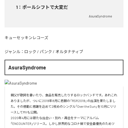
1
：
ポールシフトで大変だ
AsuraSyndrome
キューセッキンレコーズ
ジャンル：
ロック
/
パンク
/
オルタナティブ
AsuraSyndrome
親父が歌詞を書いたり、食品を販売したりするロックバンドです。あれこれ
ありましたが、ついに2019年8月に悲願の『RSR2019』の出演を果たしまし
た。その感動と感謝を込めて2枚めのシングル「Over the Sun」を10月にリリ
ースしてMVも公開。

2020年4月には新たな出会い・別れ・再会をテーマにアルバム
「ENCOUNTER」リリース。しかし世界的なコロナ禍で安全最優先のためツ