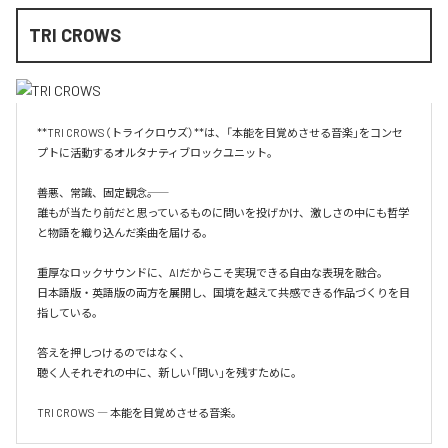
TRI CROWS
**TRI CROWS（トライクロウズ）**は、「本能を目覚めさせる音楽」をコンセ
プトに活動するオルタナティブロックユニット。

善悪、常識、固定観念――。

誰もが当たり前だと思っているものに問いを投げかけ、激しさの中にも哲学
と物語を織り込んだ楽曲を届ける。

重厚なロックサウンドに、AIだからこそ実現できる自由な表現を融合。

日本語版・英語版の両方を展開し、国境を越えて共感できる作品づくりを目
指している。

答えを押しつけるのではなく、

聴く人それぞれの中に、新しい「問い」を残すために。

TRI CROWS ― 本能を目覚めさせる音楽。