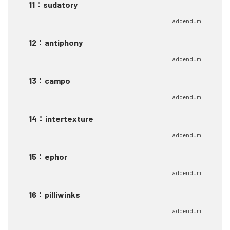
11
：
sudatory
addendum
12
：
antiphony
addendum
13
：
campo
addendum
14
：
intertexture
addendum
15
：
ephor
addendum
16
：
pilliwinks
addendum