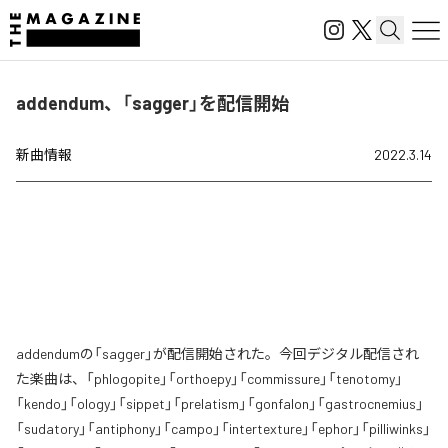
addendum、「sagger」を配信開始
新曲情報
2022.3.14
addendumの「sagger」が配信開始された。今回デジタル配信され
た楽曲は、「phlogopite」「orthoepy」「commissure」「tenotomy」
「kendo」「ology」「sippet」「prelatism」「gonfalon」「gastrocnemius」
「sudatory」「antiphony」「campo」「intertexture」「ephor」「pilliwinks」