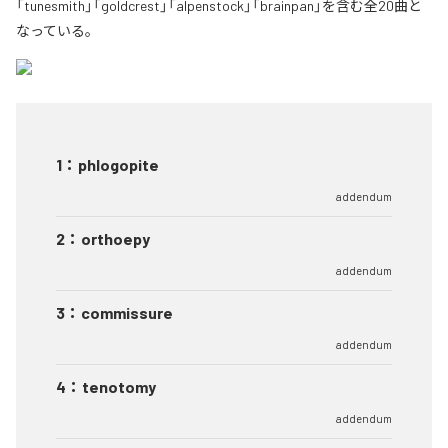
「tunesmith」「goldcrest」「alpenstock」「brainpan」を含む全20曲と
なっている。
1
：
phlogopite
addendum
2
：
orthoepy
addendum
3
：
commissure
addendum
4
：
tenotomy
addendum