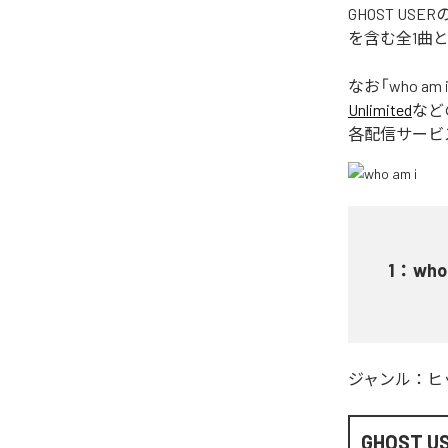
GHOST US
を含む全1曲
なお「
who am 
Unlimited
など
各配信サービ
1
：
who
ジャンル：
ヒ
GHOST U