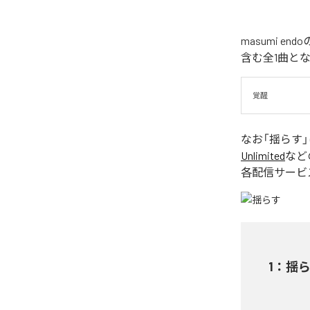
masumi 
含む全1曲と
覚醒
なお「
揺らす
Unlimited
など
各配信サービ
1
：
揺