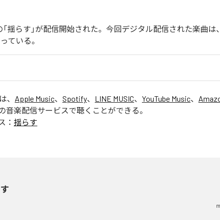
endoの「揺らす」が配信開始された。今回デジタル配信された楽曲は
なっている。
」は、
Apple Music
、
Spotify
、
LINE MUSIC
、
YouTube Music
、
Amazo
の音楽配信サービスで聴くことができる。
ス：
揺らす
らす
m