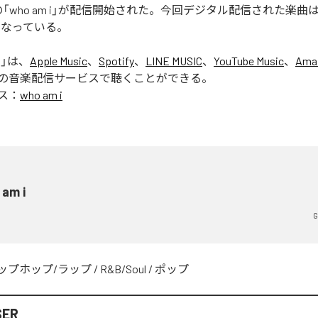
ERの「who am i」が配信開始された。今回デジタル配信された楽曲は、「
となっている。
i
」は、
Apple Music
、
Spotify
、
LINE MUSIC
、
YouTube Music
、
Ama
の音楽配信サービスで聴くことができる。
ス：
who am i
 am i
G
ップホップ/ラップ
/
R&B/Soul
/
ポップ
SER