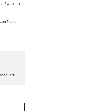
who am i」
zon Music
HOST USER