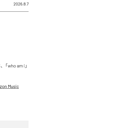
2026.8.7
who am i」
zon Music