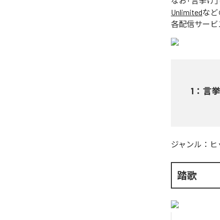
なお「
言挙げ
Unlimited
など
各配信サービ
1
：
言
ジャンル：
ヒ
踏歌