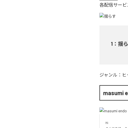
各配信サービ
1
：
揺
ジャンル：
ヒ
masumi 
Hi
