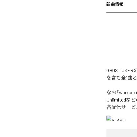
新曲情報
GHOST US
を含む全1曲
なお「
who am 
Unlimited
など
各配信サービ