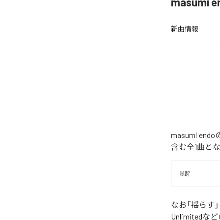
masumi
新曲情報
masumi 
含む全1曲と
覚醒
なお「
揺らす
Unlimited
など