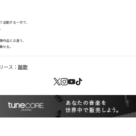
て活動する一方で、



像作品とは違う、

リース：
踏歌