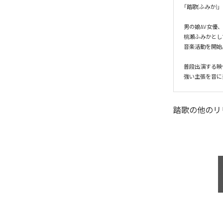
「踏歌(ふみか)」

男の娘AV女優、

桃瀬ふみかとし
音楽活動を開始。
普段出演する映
踏歌
の他のリ