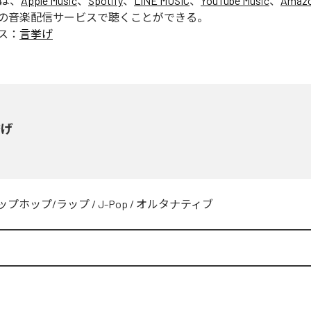
」は、
Apple Music
、
Spotify
、
LINE MUSIC
、
YouTube Music
、
Amazo
の音楽配信サービスで聴くことができる。
ス：
言挙げ
挙げ
ップホップ/ラップ
/
J-Pop
/
オルタナティブ