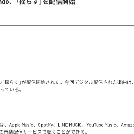
 endo、「揺らす」を配信開始
endoの「揺らす」が配信開始された。今回デジタル配信された楽曲は
なっている。
」は、
Apple Music
、
Spotify
、
LINE MUSIC
、
YouTube Music
、
Amazo
の音楽配信サービスで聴くことができる。