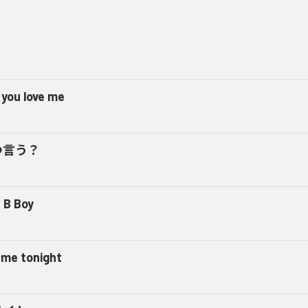
 you love me
つ言う？
 B Boy
l me tonight