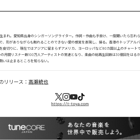
月26日生まれ。愛知県出身のシンガーソングライター。作詞・作曲も手掛け、一度聞いたら忘れ
で、形がありながらも触れることのできない愛の感覚を表現し、操る。香港のトップアルバ
を皮切りに、現在ではアジアに留まらずアメリカ、ヨーロッパなど80カ国以上のチャートで
tifyの月間リスナー数100万人アーティストの常連となり、楽曲の総再生回数は30億回をはる
勢いは止まるところを知らない。
のリリース：
高瀬統也
https://t-toya.com