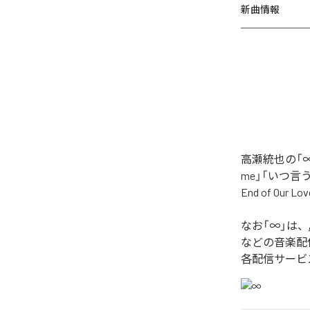
新曲情報
高瀬統也の「∞
me」「いつ言う？」
End of O
なお「
∞
」は、
などの音楽配
各配信サービ