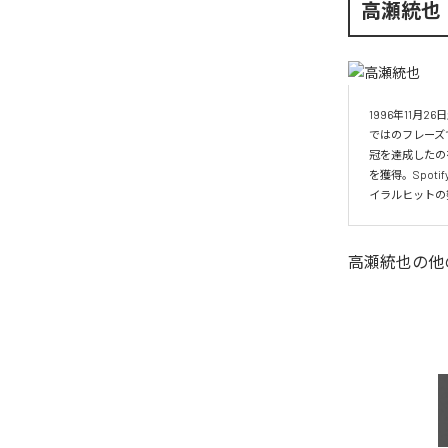
高瀬統也
1996年11
ではのフレーズ
冠を達成したの
を獲得。Spo
イラルヒットの
高瀬統也
の他