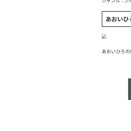
ジャンル：
J-
あおいひ
あおいひろ
の