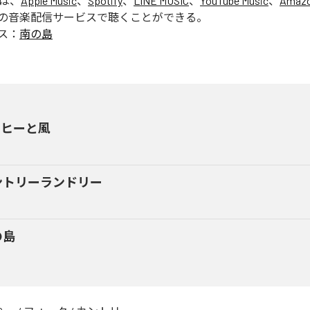
」は、
Apple Music
、
Spotify
、
LINE MUSIC
、
YouTube Music
、
Amazo
の音楽配信サービスで聴くことができる。
ス：
南の島
ーヒーと風
ントリーランドリー
の島