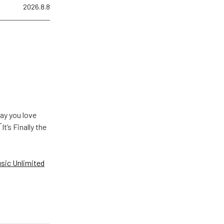
2026.8.8
u love
Finally the
ic Unlimited