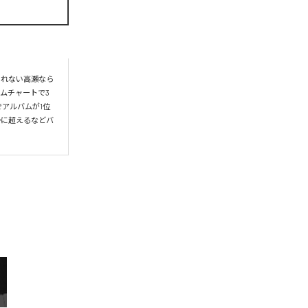
られない高瀬なら
ムチャートで3
アルバムが1位
かに超えるなどバ