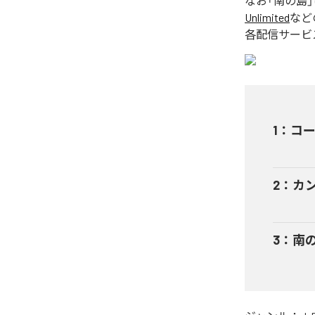
なお「
南の島
Unlimited
など
各配信サービ
1
：
コ
2
：
カ
3
：
南