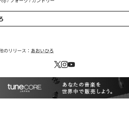
Pop
/
フォーク
/
カントリー
ろ
他のリリース：
あおいひろ