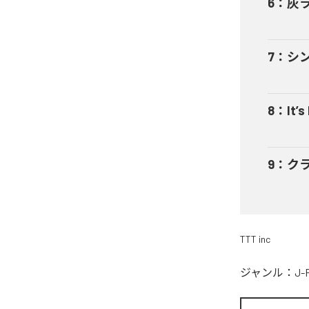
6
：
灰
7
：
シ
8
：
It’s
9
：
ク
TTT inc
ジャンル：
J-