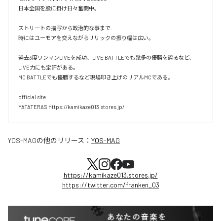
日本全国を股に掛け日々奮闘中。

ストリートの描写から政治的な事まで.

時にはユーモアを交えながらリリックの振り幅は広い。

過去3度ワンマンLIVEを成功、LIVE BATTLEでも幾多の優勝を誇るなど、
LIVE力にも定評がある。

MC BATTLEでも優勝するなど現場叩き上げのリアルMCである。

official site

YATATERAS https://kamikaze013.stores.jp/
YOS-MAG
の他のリリース：
YOS-MAG
https://kamikaze013.stores.jp/
https://twitter.com/franken_03