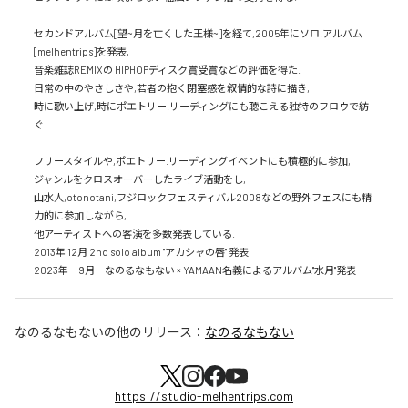
セカンドアルバム[望~月を亡くした王様~]を経て,2005年にソロ.アルバム 
[melhentrips]を発表,

音楽雑誌REMIXの HIPHOPディスク賞受賞などの評価を得た.

日常の中のやさしさや,若者の抱く閉塞感を叙情的な詩に描き,

時に歌い上げ,時にポエトリー.リーディングにも聴こえる独特のフロウで紡
ぐ.

フリースタイルや,ポエトリー.リーディングイベントにも積極的に参加,

ジャンルをクロスオーバーしたライブ活動をし,

山水人,otonotani,フジロックフェスティバル2008などの野外フェスにも精
力的に参加しながら,

他アーティストへの客演を多数発表している.

2013年 12月 2nd solo album "アカシャの唇" 発表

2023年　9月　なのるなもない × YAMAAN名義によるアルバム"水月"発表
なのるなもない
の他のリリース：
なのるなもない
https://studio-melhentrips.com