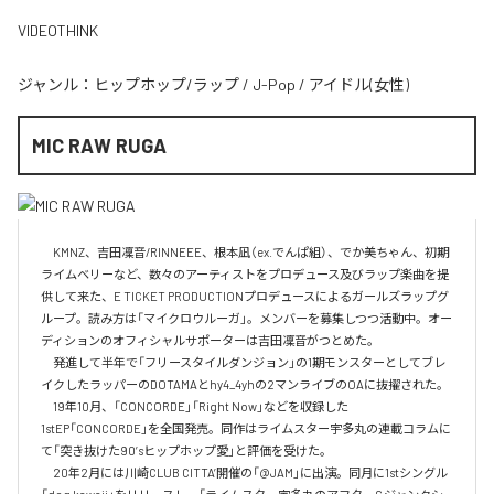
VIDEOTHINK
ジャンル：
ヒップホップ/ラップ
/
J-Pop
/
アイドル(女性)
MIC RAW RUGA
　KMNZ、吉田凜音/RINNEEE、根本凪（ex.でんぱ組）、でか美ちゃん、初期
ライムベリーなど、数々のアーティストをプロデュース及びラップ楽曲を提
供して来た、E TICKET PRODUCTIONプロデュースによるガールズラップグ
ループ。読み方は「マイクロウルーガ」。メンバーを募集しつつ活動中。オー
ディションのオフィシャルサポーターは吉田凜音がつとめた。

　発進して半年で「フリースタイルダンジョン」の1期モンスターとしてブレ
イクしたラッパーのDOTAMAとhy4_4yhの2マンライブのOAに抜擢された。

　19年10月、「CONCORDE」「Right Now」などを収録した
1stEP「CONCORDE」を全国発売。同作はライムスター宇多丸の連載コラムに
て「突き抜けた90’sヒップホップ愛」と評価を受けた。

　20年2月には川崎CLUB CITTA’開催の「@JAM」に出演。同月に1stシングル