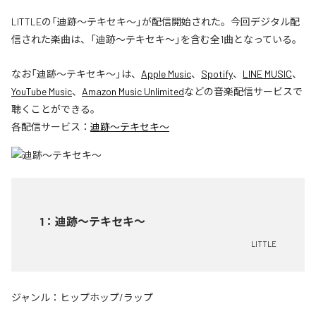
LITTLEの「迪跡〜テキセキ〜」が配信開始された。今回デジタル配
信された楽曲は、「迪跡〜テキセキ〜」を含む全1曲となっている。
なお「
迪跡〜テキセキ〜
」は、
Apple Music
、
Spotify
、
LINE MUSIC
、
YouTube Music
、
Amazon Music Unlimited
などの音楽配信サービスで
聴くことができる。
各配信サービス：
迪跡〜テキセキ〜
1
：
迪跡〜テキセキ〜
LITTLE
ジャンル：
ヒップホップ/ラップ