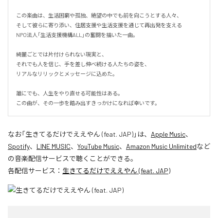
この楽曲は、生活困窮や孤独、絶望の中でも前を向こうとする人々、

そして彼らに寄り添い、住居支援や生活支援を通じて再出発を支える

NPO法人「生活支援機構ALL」の奮闘を描いた一曲。

綺麗ごとでは片付けられない現実と、

それでも人を信じ、手を差し伸べ続ける人たちの姿を、

リアルなリリックとメッセージに込めた。

誰にでも、人生をやり直せる可能性はある。

この曲が、その一歩を踏み出すきっかけになれば幸いです。
なお「
生きてるだけでええやん (feat. JAP)
」は、
Apple Music
、
Spotify
、
LINE MUSIC
、
YouTube Music
、
Amazon Music Unlimited
など
の音楽配信サービスで聴くことができる。
各配信サービス：
生きてるだけでええやん (feat. JAP)