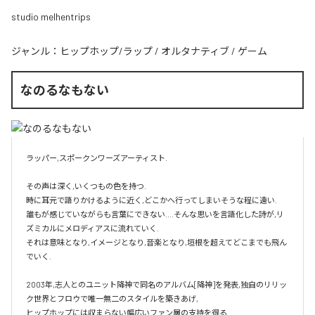
studio melhentrips
ジャンル：
ヒップホップ/ラップ
/
オルタナティブ
/
ゲーム
なのるなもない
ラッパー,スポークンワーズアーティスト.

その声は深く,いくつもの色を持つ.

時に耳元で語りかけるように近く,どこかへ行ってしまいそうな程に遠い.

誰もが感じていながらも言葉にできない....そんな思いを言語化した詩が,リ
ズミカルにメロディアスに流れていく.

それは意味となり,イメージとなり,音楽となり,垣根を超えてどこまでも飛ん
でいく.

2003年,志人とのユニット降神で同名のアルバム[降神]を発表,独自のリリッ
ク世界とフロウで唯一無二のスタイルを築きあげ,

ヒップホップには収まらない幅広いファン層の支持を得る.
