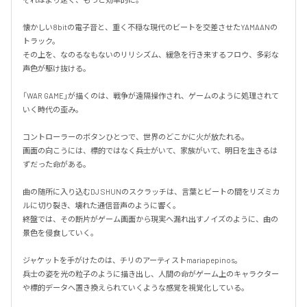
懐かしい8bitの電子音と、重く不穏な現代のビートを交差させたYAMAANの
トラック。

その上を、なのるなもないのリリシズム、緩急を行き来するフロウ、多彩な
声色が駆け抜ける。

「WAR GAME」が描くのは、戦争が遠隔操作され、ゲームのように処理されて
いく時代の歪み。

コントローラーのボタンひとつで、世界のどこかに火が放たれる。

画面の向こうには、標的ではなく兵士がいて、家族がいて、明日を生きるは
ずだった命がある。

曲の随所に入り込むDJ SHUNのスクラッチは、言葉とビートの間をリズミカ
ルに切り裂き、壊れた通信音声のように響く。

終盤では、その断片がゲーム画面から現実へ漏れ出すノイズのように、曲の
景色を侵食していく。

ジャケットを手がけたのは、チリのアーティストmariapepinos。

兵士の姿を光の粒子のように描き出し、人間の命がゲーム上のキャラクター
や標的データへ置き換えられていくような感覚を視覚化している。
