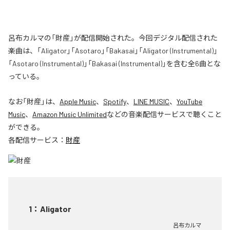
呂布カルマの「財産」が配信開始された。今回デジタル配信された
楽曲は、「Aligator」「Asotaro」「Bakasai」「Aligator (Instrumental)」
「Asotaro (Instrumental)」「Bakasai (Instrumental)」を含む全6曲とな
っている。
なお「
財産
」は、
Apple Music
、
Spotify
、
LINE MUSIC
、
YouTube
Music
、
Amazon Music Unlimited
などの音楽配信サービスで聴くこと
ができる。
各配信サービス：
財産
1
：
Aligator
呂布カルマ