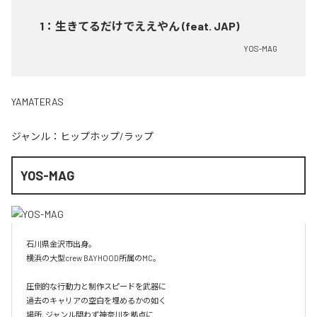
1
：
生きてるだけでええやん (feat. JAP)
YOS-MAG
YAMATERAS
ジャンル：
ヒップホップ/ラップ
YOS-MAG
石川県金沢市出身。

横浜の大型crew BAYHOOD所属のMC。

圧倒的な行動力と制作スピードを武器に

過去のキャリアの空白を埋めるかの如く

場所, ジャンル問わず神奈川を拠点に
