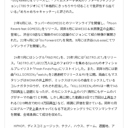
「dog kawaii」をリリースし、「ライムスター宇多丸のアフター6 ジャンクシ
ョン」（TBSラジオ）にて「本格的にきっちりやり切ることで批評性すら出て
いる」「めちゃめちゃキャッチー」と評された。

　21年6月には、ラッパーのGOMESSとのツーマンライブを開催し、「Moon 
Reverb feat.GOMESS」をリリース。同年8月にはWEGO＆米原康正の企画に
登場し、渋谷109店など複数のWEGO店舗のビジョンにて紹介映像が展開さ
れた。22年4月には「Go Forward EP」を発売、9月には渋谷club asiaにてワ
ンマンライブを開催した。

　24年11月にはシングル「MAD MIC」を、25年1月には「ASTRO JET」をリリー
ス。「ASTRO JET」は22万人以上のフォロワーを集めるSpotifyのオフィシャ
ルプレイリスト「Fresh Finds Pop」にリストインした。また、同年9月には新
曲「KILL SCREEN」「watch」を2週連続でリリース＆MVを公開。両曲ともマス
タリングはWONKの井上幹が、ミックスはYUKIらの曲をミックスしている
コレナガタクロウが、それぞれ担当した。「KILL SCREEN」のMVは一晩で145
万回再生し話題となったが、のちにシステム上のバグ（偶然にもゲームのバ
グがテーマの曲で）と判明。しかし再公開した動画は6日で2万回以上再生さ
れる（12/9時点で約10.6万回再生）など、順調に評価を受けている。同年10月
にはグループ史上最大キャパとなる下北沢シャングリラにてワンマンライブ
を開催、会場満員にて成功を収めた。

　HIPHOP、ディスコミュージック、テクノ、ハウス、ゲーム、遊園地、ア