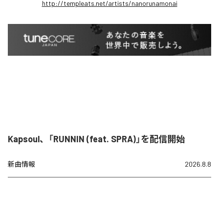
http://templeats.net/artists/nanorunamonai
Kapsoul、「RUNNIN (feat. SPRA)」を配信開始
新曲情報
2026.8.8