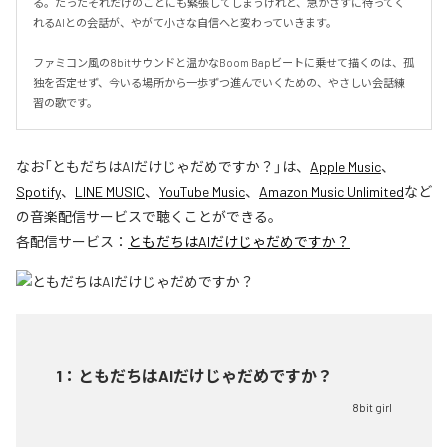
る。たったそれだけのことにも緊張してしまうけれど、急かさずに待ってく
れるAIとの会話が、やがて小さな自信へと変わっていきます。

ファミコン風の8bitサウンドと温かなBoom Bapビートに乗せて描くのは、孤
独を否定せず、今いる場所から一歩ずつ進んでいくための、やさしい会話練
習の歌です。
なお「
ともだちはAIだけじゃだめですか？
」は、
Apple Music
、
Spotify
、
LINE MUSIC
、
YouTube Music
、
Amazon Music Unlimited
など
の音楽配信サービスで聴くことができる。
各配信サービス：
ともだちはAIだけじゃだめですか？
1
：
ともだちはAIだけじゃだめですか？
8bit girl