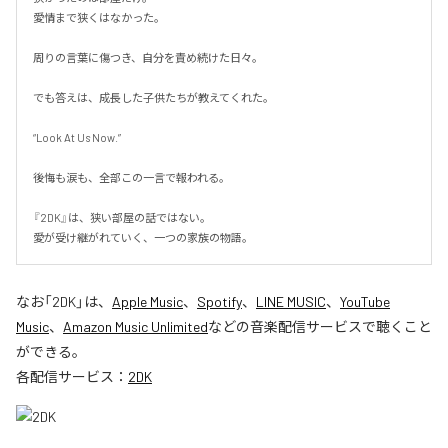
愛情まで狭くはなかった。

周りの言葉に傷つき、自分を責め続けた日々。

でも答えは、成長した子供たちが教えてくれた。

“Look At Us Now.”

後悔も涙も、全部この一言で報われる。

『2DK』は、狭い部屋の話ではない。

愛が受け継がれていく、一つの家族の物語。
なお「
2DK
」は、
Apple Music
、
Spotify
、
LINE MUSIC
、
YouTube
Music
、
Amazon Music Unlimited
などの音楽配信サービスで聴くこと
ができる。
各配信サービス：
2DK