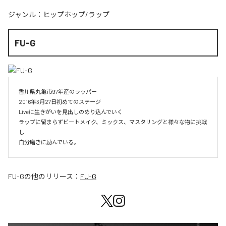
ジャンル：
ヒップホップ/ラップ
FU-G
香川県丸亀市97年産のラッパー

2016年3月27日初めてのステージ

Liveに生きがいを見出しのめり込んでいく

ラップに留まらずビートメイク、ミックス、マスタリングと様々な物に挑戦
し

自分磨きに励んでいる。
FU-G
の他のリリース：
FU-G