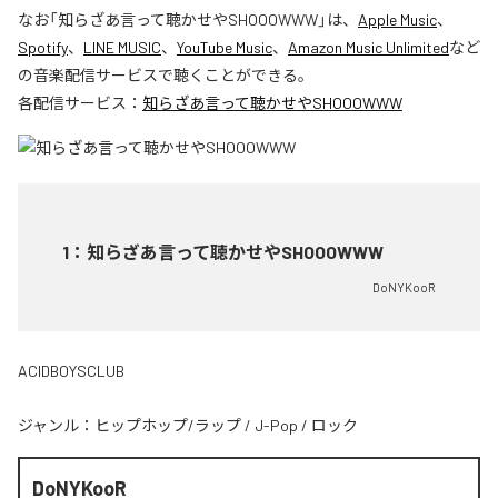
なお「
知らざあ言って聴かせやSHOOOWWW
」は、
Apple Music
、
Spotify
、
LINE MUSIC
、
YouTube Music
、
Amazon Music Unlimited
など
の音楽配信サービスで聴くことができる。
各配信サービス：
知らざあ言って聴かせやSHOOOWWW
1
：
知らざあ言って聴かせやSHOOOWWW
DoNYKooR
ACIDBOYSCLUB
ジャンル：
ヒップホップ/ラップ
/
J-Pop
/
ロック
DoNYKooR