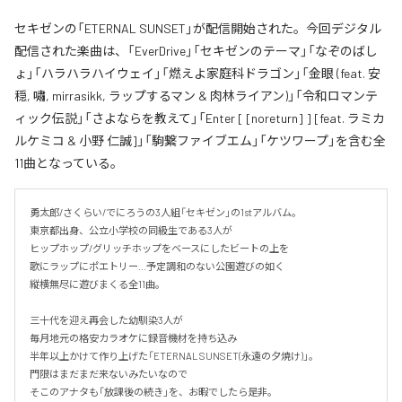
セキゼンの「ETERNAL SUNSET」が配信開始された。今回デジタル
配信された楽曲は、「EverDrive」「セキゼンのテーマ」「なぞのばし
ょ」「ハラハラハイウェイ」「燃えよ家庭科ドラゴン」「金眼 (feat. 安
穏, 嘯, mirrasikk, ラップするマン & 肉林ライアン)」「令和ロマンテ
ィック伝説」「さよならを教えて」「Enter [ [noreturn] ] [feat. ラミカ
ルケミコ & 小野 仁誠]」「駒繋ファイブエム」「ケツワープ」を含む全
11曲となっている。
勇太郎/さくらい/でにろうの3人組「セキゼン」の1stアルバム。

東京都出身、公立小学校の同級生である3人が

ヒップホップ/グリッチホップをベースにしたビートの上を

歌にラップにポエトリー…予定調和のない公園遊びの如く

縦横無尽に遊びまくる全11曲。

三十代を迎え再会した幼馴染3人が

毎月地元の格安カラオケに録音機材を持ち込み

半年以上かけて作り上げた「ETERNAL SUNSET(永遠の夕焼け)」。

門限はまだまだ来ないみたいなので

そこのアナタも「放課後の続き」を、お暇でしたら是非。