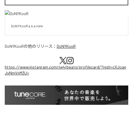
DoNYKooR a.k.a ne4r
DoNYKooR
の他のリリース：
DoNYKooR
https://www.instagram.com/ne4rbeats/profilecard/?igsh=cXJoan
JvNmVnM3U=