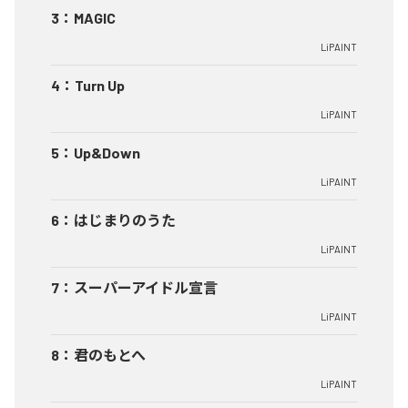
3
：
MAGIC
LiPAINT
4
：
Turn Up
LiPAINT
5
：
Up&Down
LiPAINT
6
：
はじまりのうた
LiPAINT
7
：
スーパーアイドル宣言
LiPAINT
8
：
君のもとへ
LiPAINT