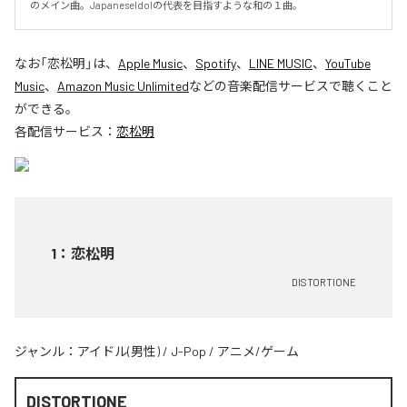
のメイン曲。JapaneseIdolの代表を目指すような和の１曲。
なお「
恋松明
」は、
Apple Music
、
Spotify
、
LINE MUSIC
、
YouTube
Music
、
Amazon Music Unlimited
などの音楽配信サービスで聴くこと
ができる。
各配信サービス：
恋松明
1
：
恋松明
DISTORTIONE
ジャンル：
アイドル(男性)
/
J-Pop
/
アニメ/ゲーム
DISTORTIONE