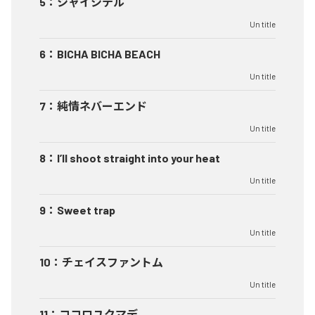
5
：
シャイシテル
Un title
6
：
BICHA BICHA BEACH
Un title
7
：
純情ネバーエンド
Un title
8
：
I’ll shoot straight into your heat
Un title
9
：
Sweet trap
Un title
10
：
チェイスファントム
Un title
11
：
ココロユクマデ