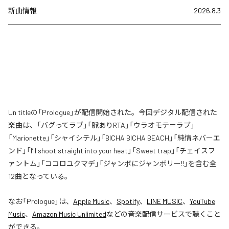
新曲情報
2026.8.3
Un titleの「Prologue」が配信開始された。今回デジタル配信された
楽曲は、「バグってラブ」「脈ありRTA」「ウラオモテ＝ラブ」
「Marionette」「シャイシテル」「BICHA BICHA BEACH」「純情ネバーエ
ンド」「I’ll shoot straight into your heat」「Sweet trap」「チェイスフ
ァントム」「ココロユクマデ」「ジャンボにジャンボリー!!」を含む全
12曲となっている。
なお「
Prologue
」は、
Apple Music
、
Spotify
、
LINE MUSIC
、
YouTube
Music
、
Amazon Music Unlimited
などの音楽配信サービスで聴くこと
ができる。