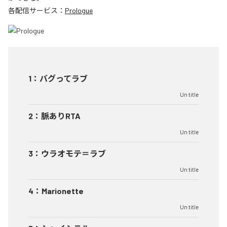
各配信サービス：
Prologue
1
：
バグってラブ
Un title
2
：
脈ありRTA
Un title
3
：
ウラオモテ＝ラブ
Un title
4
：
Marionette
Un title