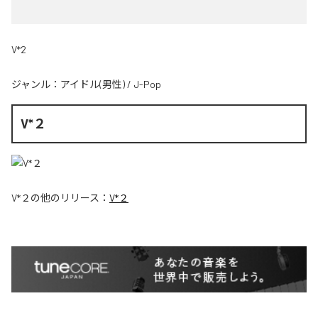
V*2
ジャンル：
アイドル(男性)
/
J-Pop
V*２
V*２
の他のリリース：
V*２