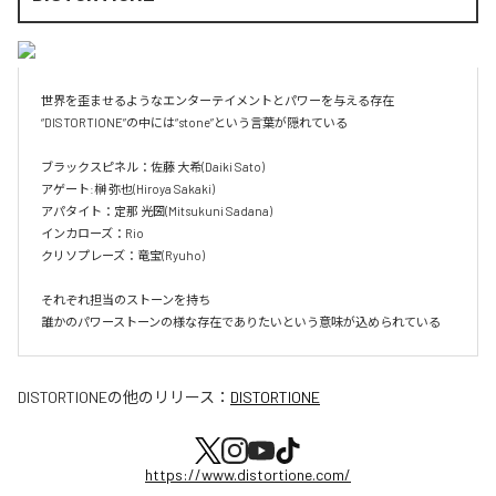
​世界を歪ませるようなエンターテイメントとパワーを与える存在

“DISTORTIONE”の中には“stone”という言葉が隠れている

ブラックスピネル：佐藤 大希(Daiki Sato)

​アゲート:榊 弥也(Hiroya Sakaki)

アパタイト：定那 光圀(Mitsukuni Sadana)

インカローズ：Rio

クリソプレーズ：竜宝(Ryuho)

それぞれ担当のストーンを持ち

誰かのパワーストーンの様な存在でありたいという意味が込められている
DISTORTIONE
の他のリリース：
DISTORTIONE
https://www.distortione.com/