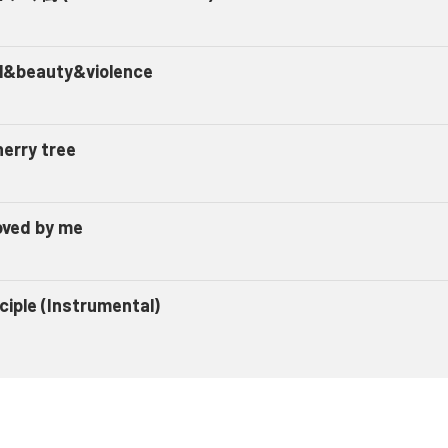
l&beauty&violence
herry tree
oved by me
ciple (Instrumental)