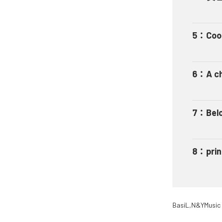
5
：
Coo
6
：
A c
7
：
Bel
8
：
prin
BasiL,N&YMusic