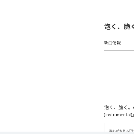
泡く、脆く
新曲情報
泡く、脆く。の
(Instrume
誰もが抱える「