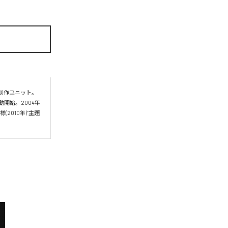
音楽制作ユニット。
動開始。2004年
様(2010年)”主題