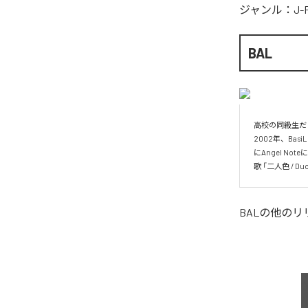
ジャンル：
J-
BAL
高校の同級生だった
2002年、Ba
にAngel Not
歌 「二人色 / Du
BAL
の他のリ