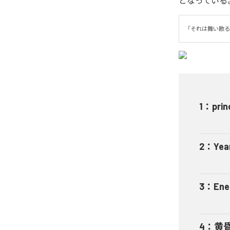
となっている
「それは舞い散る
1
：
prin
2
：
Yea
3
：
Ene
4
：
黄昏ゆ