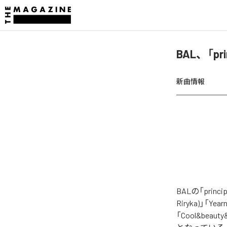
BAL、「pr
新曲情報
BALの「prin
Riryka)」「Year
「Cool&beauty&