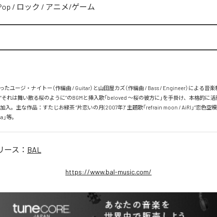
Pop
/
ロック
/
アニメ/ゲーム
ユージ・ナイトー（作編曲 / Guitar）と山田屋カズ（作編曲 / Bass / Engineer）による
siL “それは舞い散る桜のように”のBGMと挿入歌「beloved 〜桜の彼方に」を手掛け、本格的に活
eに加入。主な作品：すたじお緑茶 “片恋いの月(2007年)” 主題歌「refrain moon / AiRI」“恋色空模
ca」等。
リース：
BAL
https://www.bal-music.com/