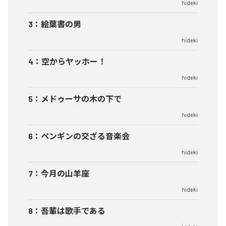
hideki
3
：
絵葉書の男
hideki
4
：
空からヤッホー！
hideki
5
：
メドゥーサの木の下で
hideki
6
：
ペンギンの交ざる音楽会
hideki
7
：
今月の山羊座
hideki
8
：
吾輩は歌手である