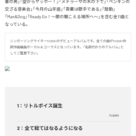
書の男」「空からヤッホー！」「メドゥーサの木の下で」「ペンギンの
交ざる音楽会」「今月の山羊座」「吾輩は歌手である」「鼓動」
「Man&Dog」「Ready Go！〜歌の聴こえる場所へ〜」を含む全11曲と
なっている。
シンガーソングライターhidekiのデビューアルバムです。全ての曲がhideki作
詞作曲編曲ボーカル＆コーラスとなっています。『名詞代わりのアルバム』と
してご鑑賞下さい。
1
：
リトルボイス誕生
hideki
2
：
全て総てはなるようになる