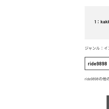
1
：
kak
ジャンル：
イ
ride9898
ride9898
の他