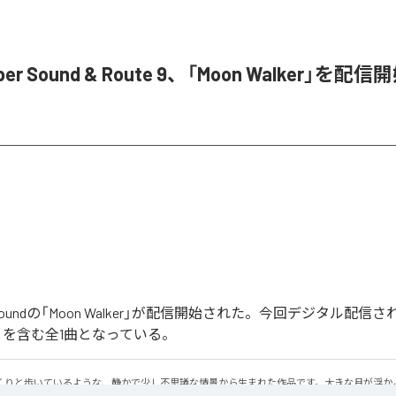
ober Sound & Route 9、「Moon Walker」を配信
ober Soundの「Moon Walker」が配信開始された。今回デジタル配
lker」を含む全1曲となっている。
くりと歩いているような、静かで少し不思議な情景から生まれた作品です。大きな月が浮か